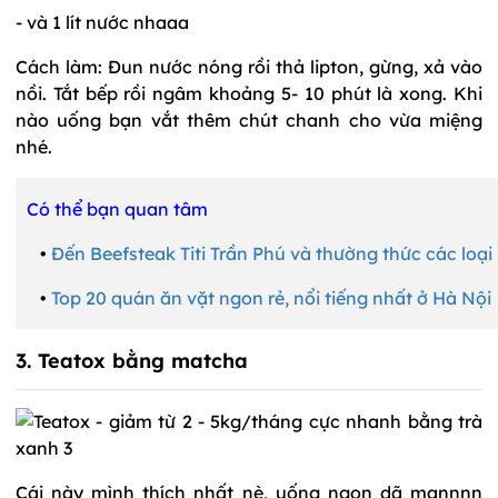
- và 1 lít nước nhaaa
Cách làm: Đun nước nóng rồi thả lipton, gừng, xả vào
nồi. Tắt bếp rồi ngâm khoảng 5- 10 phút là xong. Khi
nào uống bạn vắt thêm chút chanh cho vừa miệng
nhé.
Có thể bạn quan tâm
•
Đến Beefsteak Titi Trần Phú và thường thức các loại
•
Top 20 quán ăn vặt ngon rẻ, nổi tiếng nhất ở Hà Nội
3. Teatox bằng matcha
Cái này mình thích nhất nè, uống ngon dã mannnn