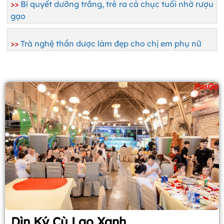
>>
Bí quyết dưỡng trắng, trẻ ra cả chục tuổi nhờ rượu
gạo
>>
Trà nghệ thần dược làm đẹp cho chị em phụ nữ
Dìn Ký Cù Lao Xanh