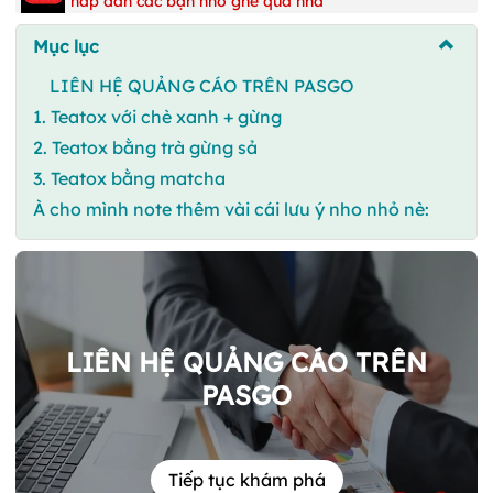
hấp dẫn các bạn nhớ ghé qua nha
Mục lục
LIÊN HỆ QUẢNG CÁO TRÊN PASGO
1. Teatox với chè xanh + gừng
2. Teatox bằng trà gừng sả
3. Teatox bằng matcha
À cho mình note thêm vài cái lưu ý nho nhỏ nè:
LIÊN HỆ QUẢNG CÁO TRÊN
PASGO
Tiếp tục khám phá