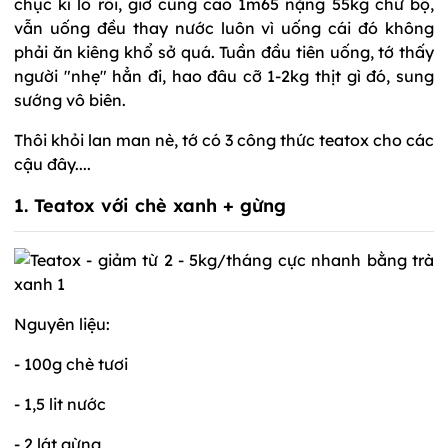
chục kí lô rồi, giờ cũng cao 1m65 nặng 55kg chứ bộ,
vẫn uống đều thay nước luôn vì uống cái đó không
phải ăn kiêng khổ sở quá. Tuần đầu tiên uống, tớ thấy
người "nhẹ" hẳn đi, hao đâu cỡ 1-2kg thịt gì đó, sung
sướng vô biên.
Thôi khỏi lan man nè, tớ có 3 công thức teatox cho các
cậu đây....
1. Teatox với chè xanh + gừng
Nguyên liệu:
- 100g chè tươi
- 1,5 lit nước
- 2 lát gừng