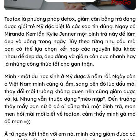
Teatox là phương pháp detox, giảm cân bằng trà đang
được giới trẻ Mỹ đặc biệt là các sao tin dùng. Ngay cả
Miranda Kerr lần Kylie Jenner một bình trà này để làm
đẹp và uống trong ngày. Tùy theo từng nhu cầu mà
bạn có thể lựa chọn kết hợp các nguyên liệu khác
nhau để đẹp da, đẹp dáng và giảm cân cực nhanh hay
là những công thức tốt cho gan thận.
Mình - một du học sinh ở Mỹ được 3 năm rồi. Ngày còn
ở Việt Nam mình cũng ú lắm, sang bên đó lúc đầu mới
thay đổi môi trường không quen nên cũng giảm được
vài kí. Nhưng vẫn thuộc dạng "mèo mập". Đến trường
thấy mấy bạn nữ ở đó ai cũng thủ một bình trà, mon
men hỏi mãi mới biết về teatox, cảm thấy mình gà mờ
dã man =))
À từ ngày kết thân với em nó, mình cũng giảm được cả