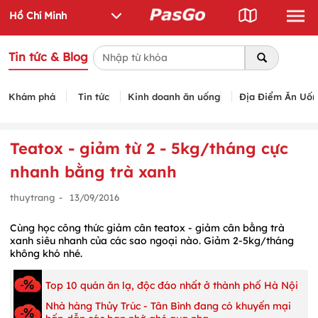
Tin tức & Blog
Khám phá
Tin tức
Kinh doanh ăn uống
Địa Điểm Ăn Uố
Teatox - giảm từ 2 - 5kg/tháng cực
nhanh bằng trà xanh
thuytrang
-
13/09/2016
Cùng học công thức giảm cân teatox - giảm cân bằng trà
xanh siêu nhanh của các sao ngoại nào. Giảm 2-5kg/tháng
không khó nhé.
Top 10 quán ăn lạ, độc đáo nhất ở thành phố Hà Nội
Nhà hàng Thủy Trúc - Tân Bình đang có khuyến mại