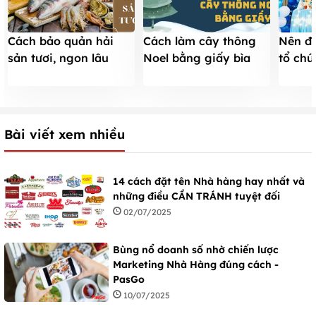
Cách bảo quản hải
Nên đặ
Cách làm cây thông
sản tươi, ngon lâu
tổ chứ
Noel bằng giấy bìa
nhất bạn nên biết
bé hay
carton CHI TIẾT nhất
Giáng Sinh
Bài viết xem nhiều
14 cách đặt tên Nhà hàng hay nhất và
những điều CẦN TRÁNH tuyệt đối
02/07/2025
Bùng nổ doanh số nhờ chiến lược
Marketing Nhà Hàng đúng cách -
PasGo
10/07/2025