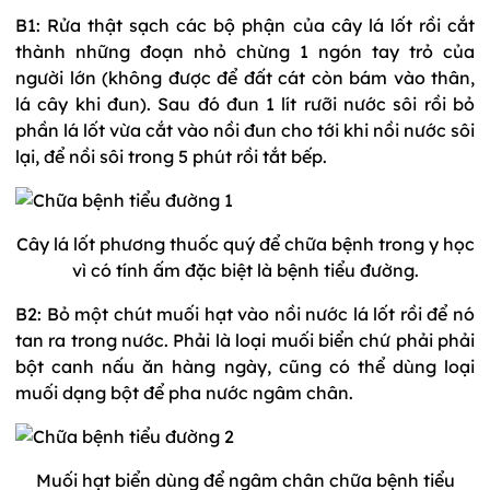
B1: Rửa thật sạch các bộ phận của cây lá lốt rồi cắt
thành những đoạn nhỏ chừng 1 ngón tay trỏ của
người lớn (không được để đất cát còn bám vào thân,
lá cây khi đun). Sau đó đun 1 lít rưỡi nước sôi rồi bỏ
phần lá lốt vừa cắt vào nồi đun cho tới khi nồi nước sôi
lại, để nồi sôi trong 5 phút rồi tắt bếp.
Cây lá lốt phương thuốc quý để chữa bệnh trong y học
vì có tính ấm đặc biệt là bệnh tiểu đường.
B2: Bỏ một chút muối hạt vào nồi nước lá lốt rồi để nó
tan ra trong nước. Phải là loại muối biển chứ phải phải
bột canh nấu ăn hàng ngày, cũng có thể dùng loại
muối dạng bột để pha nước ngâm chân.
Muối hạt biển dùng để ngâm chân chữa bệnh tiểu