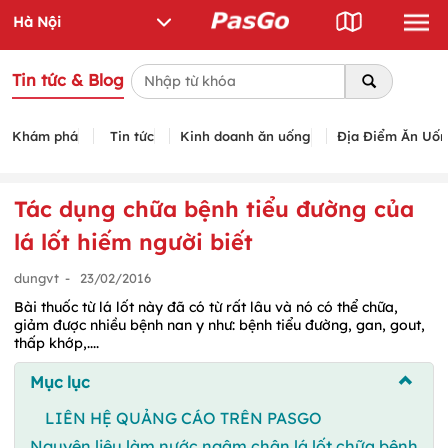
Tin tức & Blog
Khám phá
Tin tức
Kinh doanh ăn uống
Địa Điểm Ăn Uố
Tác dụng chữa bệnh tiểu đường của
lá lốt hiếm người biết
dungvt
-
23/02/2016
Bài thuốc từ lá lốt này đã có từ rất lâu và nó có thể chữa,
giảm được nhiều bệnh nan y như: bệnh tiểu đường, gan, gout,
thấp khớp,....
Mục lục
LIÊN HỆ QUẢNG CÁO TRÊN PASGO
Nguyên liệu làm nước ngâm chân lá lốt chữa bệnh