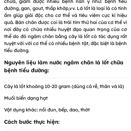
chữa, giảm được nhiều bệnh nan y như: bệnh tiểu
đường, gan, gout, thấp khớp,vv. Lá lốt là loại lá có tính
ấm giúp giải độc cho cơ thể và tiêu viêm cực kì hiệu
quả. Bàn chân được coi là trái tim thứ hai của cơ thể vì
nơi đây có chứa nhiều huyệt đạo quan trọng của cơ
thể do đó ngâm chân bằng cây lá lốt có tác dụng rất
tuyệt vời với cơ thể có nhiều bệnh tật, đặc biệt là bệnh
tiểu đường.
Nguyên liệu làm nước ngâm chân lá lốt chữa
bệnh tiểu đường:
Cây lá lốt khoảng 10-20 gram (dùng cả rễ, thân và lá)
Muối biển dạng hạt
Vật dụng khác: nồi đun, bếp, dao, thớt
Cách bước thực hiện: