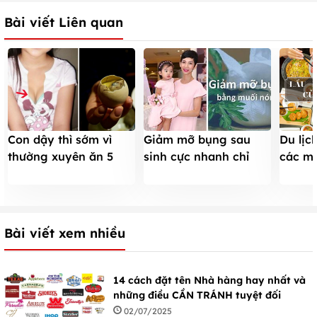
Bài viết Liên quan
Con dậy thì sớm vì
Giảm mỡ bụng sau
Du lịc
thường xuyên ăn 5
sinh cực nhanh chỉ
các mó
nhóm thực phẩm này
bằng muối rang
trên th
Bài viết xem nhiều
14 cách đặt tên Nhà hàng hay nhất và
những điều CẦN TRÁNH tuyệt đối
02/07/2025