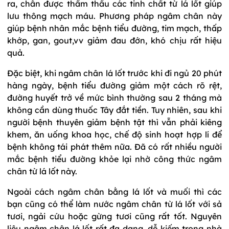
ra, chân được thẩm thấu các tinh chất từ lá lốt giúp
lưu thông mạch máu. Phương pháp ngâm chân này
giúp bệnh nhân mắc bệnh tiểu đường, tim mạch, thấp
khớp, gan, gout,vv giảm đau đớn, khó chịu rất hiệu
quả.
Đặc biệt, khi ngâm chân lá lốt trước khi đi ngủ 20 phút
hàng ngày, bệnh tiểu đường giảm một cách rõ rệt,
đường huyết trở về mức bình thường sau 2 tháng mà
không cần dùng thuốc Tây đắt tiền. Tuy nhiên, sau khi
người bệnh thuyên giảm bệnh tật thì vẫn phải kiêng
khem, ăn uống khoa học, chế độ sinh hoạt hợp lí để
bệnh không tái phát thêm nữa. Đã có rất nhiều người
mắc bệnh tiểu đường khỏe lại nhờ công thức ngâm
chân từ lá lốt này.
Ngoài cách ngâm chân bằng lá lốt và muối thì các
bạn cũng có thể làm nước ngâm chân từ lá lốt với sả
tươi, ngải cứu hoặc gừng tươi cũng rất tốt. Nguyên
liệu ngâm chân lá lốt rất đa dạng, dễ kiếm trong nhà