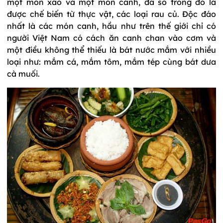
một món xào và một món canh, đa số trong đó là
được chế biến từ thực vật, các loại rau củ. Độc đáo
nhất là các món canh, hầu như trên thế giới chỉ có
người Việt Nam có cách ăn canh chan vào cơm và
một điều không thể thiếu là bát nước mắm với nhiều
loại như: mắm cá, mắm tôm, mắm tép cùng bát dưa
cà muối.