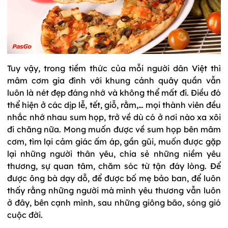
Tuy vậy, trong tiềm thức của mỗi người dân Việt thì
mâm cơm gia đình với khung cảnh quây quần vẫn
luôn là nét đẹp đáng nhớ và không thể mất đi. Điều đó
thể hiện ở các dịp lễ, tết, giỗ, rằm,… mọi thành viên đều
nhắc nhớ nhau sum họp, trở về dù có ở nơi nào xa xôi
đi chăng nữa. Mong muốn được về sum họp bên mâm
cơm, tìm lại cảm giác ấm áp, gần gũi, muốn được gặp
lại những người thân yêu, chia sẻ những niềm yêu
thương, sự quan tâm, chăm sóc từ tận đáy lòng. Để
được ông bà dạy dỗ, để được bố mẹ bảo ban, để luôn
thấy rằng những người mà mình yêu thương vẫn luôn
ở đây, bên cạnh mình, sau những giông bão, sóng gió
cuộc đời.