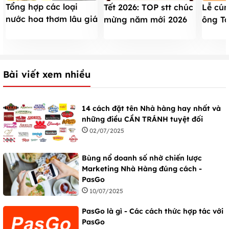
Tổng hợp các loại
Tết 2026: TOP stt chúc
Lễ cú
nước hoa thơm lâu giá
mừng năm mới 2026
ông Tá
dưới 1 triệu
hay CÂU LIKE thu hút
nghi lễ
nhiều may mắn
2026
Bài viết xem nhiều
14 cách đặt tên Nhà hàng hay nhất và
những điều CẦN TRÁNH tuyệt đối
02/07/2025
Bùng nổ doanh số nhờ chiến lược
Marketing Nhà Hàng đúng cách -
PasGo
10/07/2025
PasGo là gì - Các cách thức hợp tác với
PasGo