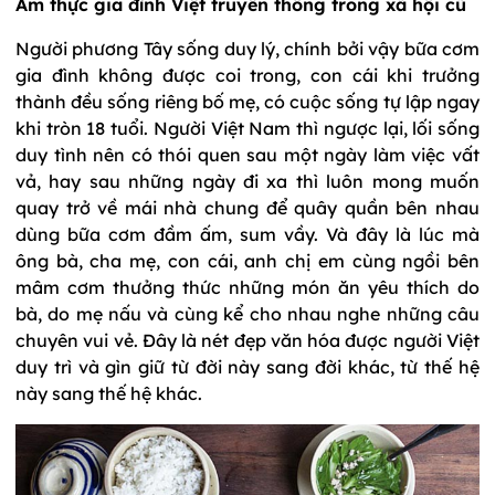
Ẩm thực gia đình Việt truyền thống trong xã hội cũ
Người phương Tây sống duy lý, chính bởi vậy bữa cơm
gia đình không được coi trong, con cái khi trưởng
thành đều sống riêng bố mẹ, có cuộc sống tự lập ngay
khi tròn 18 tuổi. Người Việt Nam thì ngược lại, lối sống
duy tình nên có thói quen sau một ngày làm việc vất
vả, hay sau những ngày đi xa thì luôn mong muốn
quay trở về mái nhà chung để quây quần bên nhau
dùng bữa cơm đầm ấm, sum vầy. Và đây là lúc mà
ông bà, cha mẹ, con cái, anh chị em cùng ngồi bên
mâm cơm thưởng thức những món ăn yêu thích do
bà, do mẹ nấu và cùng kể cho nhau nghe những câu
chuyên vui vẻ. Đây là nét đẹp văn hóa được người Việt
duy trì và gìn giữ từ đời này sang đời khác, từ thế hệ
này sang thế hệ khác.