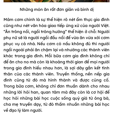
Những món ăn rất đơn giản và bình dị
Mâm cơm chính là sự thể hiện rõ nét ẩm thực gia đình
cũng như nét văn hóa giao tiếp ứng xử của người Việt.
“Ăn trông nồi, ngồi trông hướng” thể hiện ở chỗ: Người
phụ nữ sẽ là người ngồi đầu nồi để vừa ăn vừa xới cơm
phục vụ cả nhà. Nếu cơm có nấu không đủ thì người
ngồi ngoài phải ăn chậm lại và nhường các thành viên
khác trong gia đình. Mỗi bữa cơm gia đình không chỉ
để ăn cho no mà còn là khoảng thời gian để mọi người
trong gia đình hiểu nhau hơn, là sợi dây gắn kết tình
thân của các thành viên. Truyền thống, nền nếp gia
đình cũng từ đó mà hình thành và được củng cố.
Trong bữa cơm, không chỉ đơn thuần dành cho nhau
những lời hỏi han, quan tâm mà đây còn là cơ hội để
học hỏi những bài học cuộc sống quý giá từ ông bà,
cha mẹ truyền dạy, từ đó thấm nhuần những bài học
về đạo lý làm người.