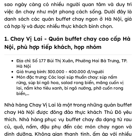
sao ngày càng có nhiều người quan tâm và duy trì
việc ăn chay như một phong cách sống. Dưới đây là
danh sách các quán buffet chay ngon ở Hà Nội, giá
cả hợp lý và được nhiều thực khách bình chọn.
1.
Chay Vị Lai
- Quán buffet chay cao cấp Hà
Nội, phù hợp tiếp khách, họp nhóm
Địa chỉ: Số 177 Bùi Thị Xuân, Phường Hai Bà Trưng, TP.
Hà Nội
Giá trung bình: 300.000 - 400.000 đ/người
Món đặc trưng: Các loại súp thuần chay: súp nấm
rừng, súp bí ngô hoa, salad rong biển, măng cuốn vị
lai, nấm kho tiêu xanh, bí ngô nướng, phở cuốn rong
biển,...
Nhà hàng Chay Vị Lai là một trong những quán buffet
chay Hà Nội được đông đảo thực khách Thủ Đô yêu
thích. Nhà hàng phục vụ buffet chay đa dạng từ rau
củ, quả, nấm, đậu phụ đến các món chay ngon và
dinh dưỡng. Không gian thanh tịnh, ấm áp với nhiều