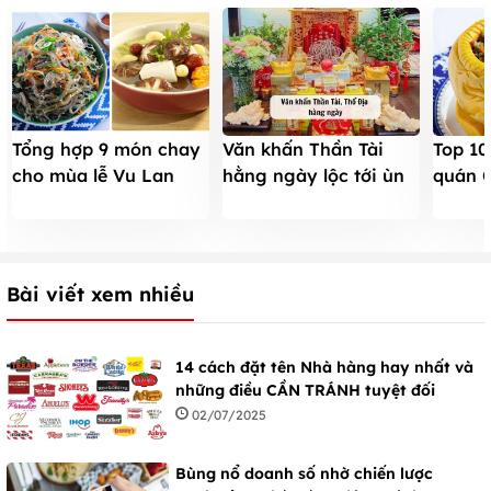
Tổng hợp 9 món chay
Văn khấn Thần Tài
Top 10
cho mùa lễ Vu Lan
hằng ngày lộc tới ùn
quán 
thanh tịnh 2025
ùn tiền vàng ngập két
tiếng 
2026
Bài viết xem nhiều
14 cách đặt tên Nhà hàng hay nhất và
những điều CẦN TRÁNH tuyệt đối
02/07/2025
Bùng nổ doanh số nhờ chiến lược