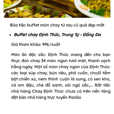
Bữa tiệc buffet món chay từ rau củ quả đẹp mắt
Buffet chay Định Thức, Trung Tự - Đống Đa
Giá tham khảo: 99k/suất
Món ăn đặc sắc: Định Thức mang đến cho bạn
thực đơn chay 34 món ngon tươi mát, thanh sạch
hằng ngày. Một số món chay ngon của Định Thức:
các loại súp chay, bún riêu, phở cuốn, chuối tẩm
bột chiên xù, nem thính cuộn lá sung, củ sen kho,
cà om đậu, chè đỗ xanh, xôi ngũ sắc,... Rất tiếc
nhà hàng Chay Định Thức chưa có trên nền tảng
đặt bàn nhà hàng trực tuyến PasGo