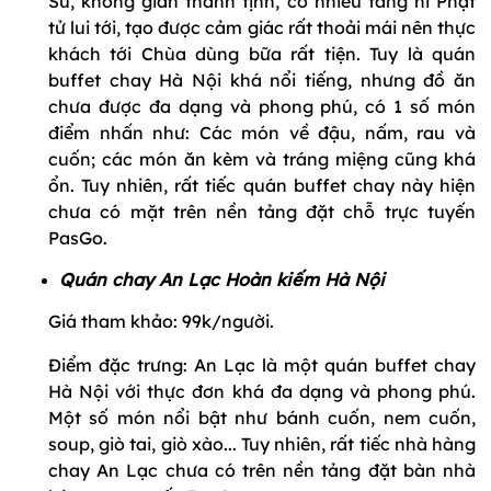
Sứ, không gian thanh tịnh, có nhiều tăng ni Phật
tử lui tới, tạo được cảm giác rất thoải mái nên thực
khách tới Chùa dùng bữa rất tiện. Tuy là quán
buffet chay Hà Nội khá nổi tiếng, nhưng đồ ăn
chưa được đa dạng và phong phú, có 1 số món
điểm nhấn như: Các món về đậu, nấm, rau và
cuốn; các món ăn kèm và tráng miệng cũng khá
ổn. Tuy nhiên, rất tiếc quán buffet chay này hiện
chưa có mặt trên nền tảng đặt chỗ trực tuyến
PasGo.
Quán chay An Lạc Hoàn kiếm Hà Nội
Giá tham khảo: 99k/người.
Điểm đặc trưng: An Lạc là một quán buffet chay
Hà Nội với thực đơn khá đa dạng và phong phú.
Một số món nổi bật như bánh cuốn, nem cuốn,
soup, giò tai, giò xào... Tuy nhiên, rất tiếc nhà hàng
chay An Lạc chưa có trên nền tảng đặt bàn nhà