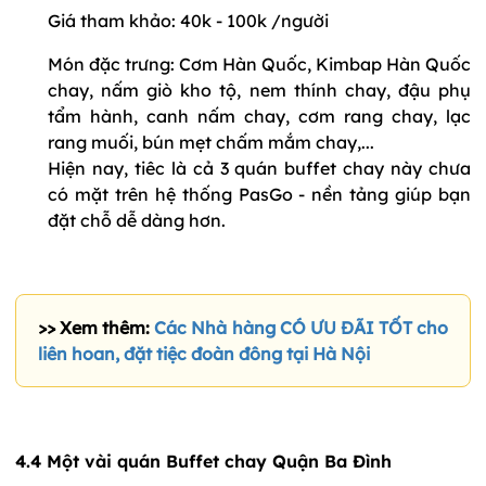
Giá tham khảo: 40k - 100k /người
Món đặc trưng: Cơm Hàn Quốc, Kimbap Hàn Quốc
chay, nấm giò kho tộ, nem thính chay, đậu phụ
tẩm hành, canh nấm chay, cơm rang chay, lạc
rang muối, bún mẹt chấm mắm chay,...
Hiện nay, tiêc là cả 3 quán buffet chay này chưa
có mặt trên hệ thống PasGo - nền tảng giúp bạn
đặt chỗ dễ dàng hơn.
>> Xem thêm:
Các Nhà hàng CÓ ƯU ĐÃI TỐT cho
liên hoan, đặt tiệc đoàn đông tại Hà Nội
4.4 Một vài quán Buffet chay Quận Ba Đình