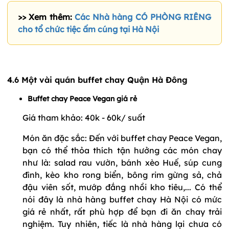
>> Xem thêm:
Các Nhà hàng CÓ PHÒNG RIÊNG
cho tổ chức tiệc ấm cúng tại Hà Nội
4.6 Một vài quán buffet chay Quận Hà Đông
Buffet chay Peace Vegan giá rẻ
Giá tham khảo: 40k - 60k/ suất
Món ăn đặc sắc: Đến với buffet chay Peace Vegan,
bạn có thể thỏa thích tận hưởng các món chay
như là: salad rau vườn, bánh xèo Huế, súp cung
đình, kèo kho rong biển, bông rim gừng sả, chả
đậu viên sốt, mướp đắng nhồi kho tiêu,... Có thể
nói đây là nhà hàng buffet chay Hà Nội có mức
giá rẻ nhất, rất phù hợp để bạn đi ăn chay trải
nghiệm. Tuy nhiên, tiếc là nhà hàng lại chưa có