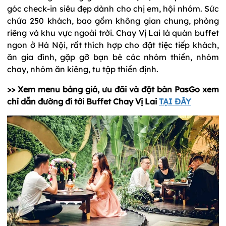
góc check-in siêu đẹp dành cho chị em, hội nhóm. Sức
chứa 250 khách, bao gồm không gian chung, phòng
riêng và khu vực ngoài trời. Chay Vị Lai là quán buffet
ngon ở Hà Nội, rất thích hợp cho đặt tiệc tiếp khách,
ăn gia đình, gặp gỡ bạn bè các nhóm thiền, nhóm
chay, nhóm ăn kiêng, tu tập thiền định.
>> Xem menu bảng giá, ưu đãi và đặt bàn PasGo xem
chỉ dẫn đường đi tới Buffet Chay Vị Lai
TẠI ĐÂY