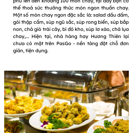
phú lên đến khoảng 100 món chay, tại đây bạn có
thể thoả sức thưởng thức món ngon thuần chay.
Một số món chay ngon đặc sắc là: salad dầu dấm,
gỏi thập cẩm, súp ngũ sắc, súp rong biển, súp bắp
non, chả giò trái cây, bí đỏ kho, súp lơ xào, chả lụa
chay,... Hiện tại, nhà hàng hay Hương Thiên lại
chưa có mặt trên PasGo - nền tảng đặt chỗ đơn
giản, tiện dụng.