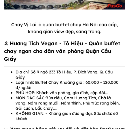
Chay Vị Lai là quán buffet chay Hà Nội cao cấp,
không gian view đẹp, sang trọng.
2.
Hương Tích Vegan
- Tô Hiệu - Quán buffet
chay ngon cho dân văn phòng Quận Cầu
Giấy
Địa chỉ: Số 9 ngõ 233 Tô Hiệu, P. Dịch Vọng, Q. Cầu
Giấy
Loại hình: Buffet Chay Khoảng giá : 60.000 - 120.000
đ/người
PHÙ HỢP: Khách văn phòng, gia đình, cặp đôi...
MÓN ĐẶC SẮC:Bún riêu, Cơm Hương Tích, Chả lã
vọng, Nấm rang muối, Nấm thính, Phù trúc rong biển,
Gỏi cuốn, Lẩu chay,....
KHÔNG GIAN: - Không gian đương đại. Sức chứa: 60
khách