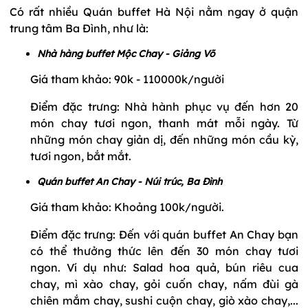
Có rất nhiều Quán buffet Hà Nội nằm ngay ở quận
trung tâm Ba Đình, như là:
Nhà hàng buffet Mộc Chay - Giảng Võ
Giá tham khảo: 90k - 110000k/người
Điểm đặc trưng: Nhà hành phục vụ đến hơn 20
món chay tươi ngon, thanh mát mỗi ngày. Từ
những món chay giản dị, đến những món cầu kỳ,
tươi ngon, bắt mắt.
Quán buffet An Chay - Núi trúc, Ba Đình
Giá tham khảo: Khoảng 100k/người.
Điểm đặc trưng: Đến với quán buffet An Chay bạn
có thể thưởng thức lên đến 30 món chay tươi
ngon. Ví dụ như: Salad hoa quả, bún riêu cua
chay, mì xào chay, gỏi cuốn chay, nấm đùi gà
chiên mắm chay, sushi cuộn chay, giò xào chay,...