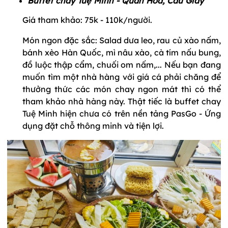
Buffet chay Tuệ Minh - Quan Hoa, Cầu Giấy
Giá tham khảo: 75k - 110k/người.
Món ngon đặc sắc: Salad dưa leo, rau củ xào nấm,
bánh xèo Hàn Quốc, mì nâu xào, cà tím nấu bung,
đồ luộc thập cẩm, chuối om nấm,... Nếu bạn đang
muốn tìm một nhà hàng với giá cá phải chăng để
thưởng thức các món chay ngon mát thì có thể
tham khảo nhà hàng này. Thật tiếc là buffet chay
Tuệ Minh hiện chưa có trên nền tảng PasGo - Ứng
dụng đặt chỗ thông minh và tiện lợi.