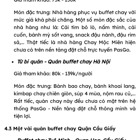
Món đặc trưng: Nhà hàng phục vụ buffet chay với
mức giá khá phải chăng. Một số món đặc sắc của
nhà hàng như là: Cải tím bỏ lò, nấm thính, cải
cuốn, bánh mỳ sốt vang, snack đậu nành, đậu rim
sả,... Thật tiếc là nhà hàng Chay Mộc Miên hiện
chưa có trên nền tảng đặt chỗ trực tuyến PasGo.
Từ bi quán - Quán buffet chay Hà Nội
Giá tham khảo: 80k - 139k/người
Món đặc trưng: Bánh bao chay, bánh khoai lang,
kimbap chay chiên giòn, súp 4 mùa, nộm rau củ,...
Rất tiếc, quán chay này đều chưa có mặt trên hệ
thống PasGo - Nền tảng đặt chỗ thông minh và
tiện lợi.
4.3 Một vài quán buffet chay Quận Cầu Giấy