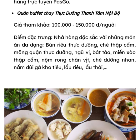
hàng trực tuyến PasGo.
Quán buffet chay Thực Dưỡng Thanh Tâm Nội Bộ
Giá tham khảo: 100.000 - 150.000 đ/người
Điểm đặc trưng: Nhà hàng đặc sắc với những món
ăn đa dạng: Bún riêu thực dưỡng, chè thập cẩm,
măng quận thực dưỡng, ngũ vị, bát tảo, miến xào
thập cẩm, nộm rong chân vịt, chè dưỡng nhan,
nấm đùi gà kho tiêu, lẩu riêu, lẩu thái,...