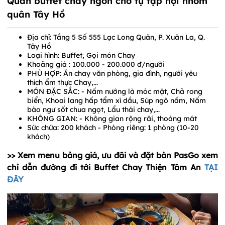
Quán buffet chay ngon cho tụ tập hội nhóm
quân Tây Hồ
Địa chỉ: Tầng 5 Số 555 Lạc Long Quân, P. Xuân La, Q.
Tây Hồ
Loại hình: Buffet, Gọi món Chay
Khoảng giá : 100.000 - 200.000 đ/người
PHÙ HỢP: Ăn chay văn phòng, gia đình, người yêu
thích ẩm thực Chay,...
MÓN ĐẶC SẮC: - Nấm nướng là móc mật, Chả rong
biển, Khoai lang hấp tẩm xì dầu, Súp ngô nấm, Nấm
bào ngư sốt chua ngọt, Lẩu thái chay,...
KHÔNG GIAN: - Không gian rộng rãi, thoáng mát
Sức chứa: 200 khách - Phòng riêng: 1 phòng (10-20
khách)
>> Xem menu bảng giá, ưu đãi và đặt bàn PasGo xem
chỉ dẫn đường đi tới Buffet Chay Thiện Tâm An
TẠI
ĐÂY