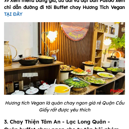
>> Xem menu bảng giá, ưu đãi và đặt bàn PasGo xem
chỉ dẫn đường đi tới Buffet chay Hương Tích Vegan
TẠI ĐÂY
Hư
ơng tích Vegan là quán chay ngon giá rẻ Quận Cầu
Giấy rất được yêu thích
3.
Chay Thiện Tâm An
- Lạc Long Quân -