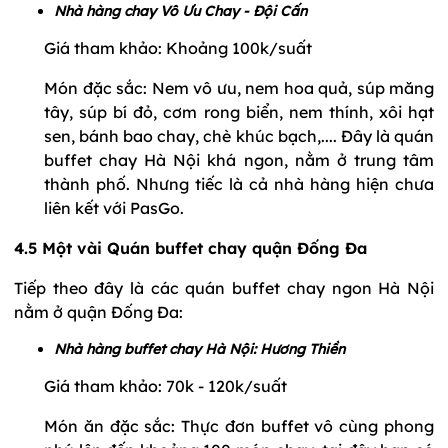
Nhà hàng chay Vô Ưu Chay - Đội Cấn
Giá tham khảo: Khoảng 100k/suất
Món đặc sắc: Nem vô ưu, nem hoa quả, súp măng
tây, súp bí đỏ, cơm rong biển, nem thính, xôi hạt
sen, bánh bao chay, chè khúc bạch,.... Đây là quán
buffet chay Hà Nội khá ngon, nằm ở trung tâm
thành phố. Nhưng tiếc là cả nhà hàng hiện chưa
liên kết với PasGo.
4.5 Một vài Quán buffet chay quận Đống Đa
Tiếp theo đây là các quán buffet chay ngon Hà Nội
nằm ở quận Đống Đa:
Nhà hàng buffet chay Hà Nội: Hương Thiền
Giá tham khảo: 70k - 120k/suất
Món ăn đặc sắc: Thực đơn buffet vô cùng phong