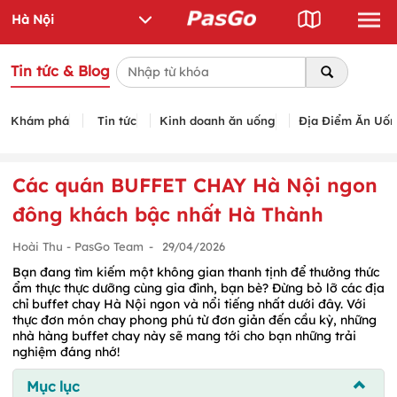
Tin tức & Blog
Khám phá
Tin tức
Kinh doanh ăn uống
Địa Điểm Ăn Uố
Các quán BUFFET CHAY Hà Nội ngon
đông khách bậc nhất Hà Thành
Hoài Thu - PasGo Team
-
29/04/2026
Bạn đang tìm kiếm một không gian thanh tịnh để thưởng thức
ẩm thực thực dưỡng cùng gia đình, bạn bè? Đừng bỏ lỡ các địa
chỉ buffet chay Hà Nội ngon và nổi tiếng nhất dưới đây. Với
thực đơn món chay phong phú từ đơn giản đến cầu kỳ, những
nhà hàng buffet chay này sẽ mang tới cho bạn những trải
nghiệm đáng nhớ!
Mục lục