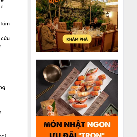
c.
 kim
 cứu
m
ạng
h
oại