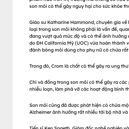
son môi có thể gây nguy hại cho sức khỏe th
Giáo sư Katharine Hammond, chuyên gia về k
loại trong son môi không phải là vấn đề, quan
đang vượt quá mức độ và có thể ảnh hưởng đế
do ĐH California Mỹ (UOC) vừa hoàn thành v
đánh bóng môi dùng cho phụ nữ có chứa rất n
Trong đó, Crom là chất có thể gây ra ung thư
Chì và đồng trong son môi có thể gây ra các
nhiễu loạn, làm phá vỡ các hoạt động bình t
Son môi cũng đã được phát hiện có chứa mộ
Alzheimer ảnh hưởng rất nhiều tới bộ nhớ và
Tiến sĩ Ken Spaeth, Giám đốc nghề nghiệp và 