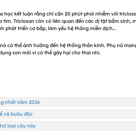
 học kết luận rằng chỉ cần 20 phút phơi nhiễm với triclos
im. Triclosan còn có liên quan đến các dị tật bẩm sinh, 
nh phát triển cơ bắp, làm yếu hệ thống miễn dịch...
 nó có thể ảnh hưởng đến hệ thống thần kinh. Phụ nữ man
ụng son môi vì có thể gây hại cho thai nhi.
ng nhất năm 2016
kể cả bướu độc
hờ loại cây này