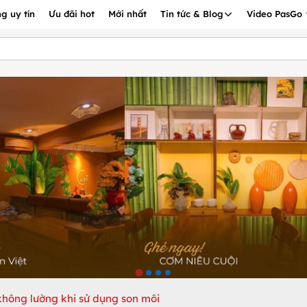
g uy tín
Ưu đãi hot
Mới nhất
Tin tức & Blog
Video PasGo
hông lường khi sử dụng son môi