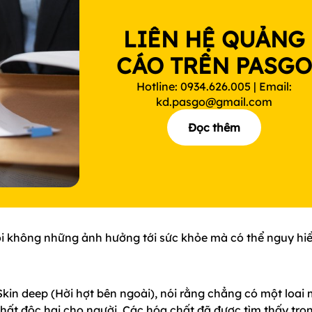
LIÊN HỆ QUẢNG
CÁO TRÊN PASG
Hotline: 0934.626.005 | Email:
kd.pasgo@gmail.com
Đọc thêm
i không những ảnh hưởng tới sức khỏe mà có thể nguy hi
Skin deep (Hời hợt bên ngoài), nói rằng chẳng có một loai
hất độc hại cho người. Các hóa chất đã được tìm thấy tro