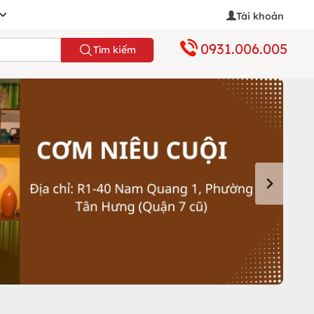
Tài khoản
0931.006.005
Tìm kiếm