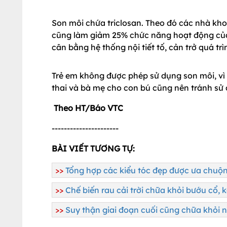
Son môi chứa triclosan. Theo đó các nhà khoa
cũng làm giảm 25% chức năng hoạt động của t
cân bằng hệ thống nội tiết tố, cản trở quá trì
Trẻ em không được phép sử dụng son môi, vì
thai và bà mẹ cho con bú cũng nên tránh sử d
Theo HT/Báo VTC
----------------------
BÀI VIẾT TƯƠNG TỰ:
>>
Tổng hợp các kiểu tóc đẹp được ưa chuộ
>>
Chế biến rau cải trời chữa khỏi bướu cổ, 
>>
Suy thận giai đoạn cuối cũng chữa khỏi n