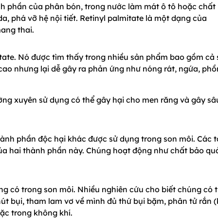
ành phần của phân bón, trong nước làm mát ô tô hoặc chất
, phá vỡ hệ nội tiết. Retinyl palmitate là một dạng của
ang thai.
etate. Nó được tìm thấy trong nhiều sản phẩm bao gồm cả
ao nhưng lại dễ gây ra phản ứng như nóng rát, ngứa, ph
ờng xuyên sử dụng có thể gây hại cho men răng và gây sâ
hành phần độc hại khác được sử dụng trong son môi. Các 
của hai thành phần này. Chúng hoạt động như chất bảo qu
g có trong son môi. Nhiều nghiên cứu cho biết chúng có 
t bụi, tham lam vơ về mình đủ thứ bụi bặm, phân tử rắn 
đặc trong không khí.