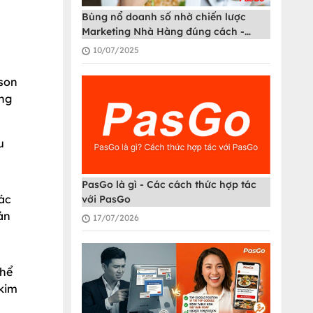
Bùng nổ doanh số nhờ chiến lược
Marketing Nhà Hàng đúng cách -
PasGo
10/07/2025
 son
ồng
u
PasGo là gì - Các cách thức hợp tác
tác
với PasGo
ản
17/07/2026
thể
(kim