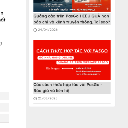
an
Quảng cáo trên PasGo HIỆU QUẢ hơn
mất
báo chí và kênh truyền thống. Tại sao?
24/04/2026
g
Các cách thức hợp tác với PasGo -
Báo giá và liên hệ
21/08/2025