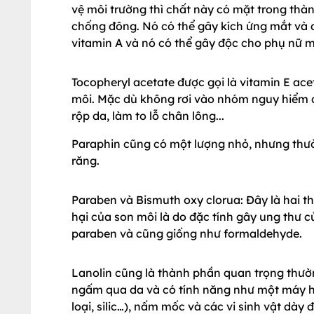
vệ môi trường thì chất này có mặt trong th
chống đông. Nó có thể gây kích ứng mắt và da
vitamin A và nó có thể gây độc cho phụ nữ m
Tocopheryl acetate được gọi là vitamin E ac
môi. Mặc dù không rơi vào nhóm nguy hiểm c
rộp da, làm to lỗ chân lông...
Paraphin cũng có một lượng nhỏ, nhưng thư
răng.
Paraben và Bismuth oxy clorua: Đây là hai t
hại của son môi là do đặc tính gây ung thư 
paraben và cũng giống như formaldehyde.
Lanolin cũng là thành phần quan trọng thườn
ngấm qua da và có tính năng như một máy hú
loại, silic…), nấm mốc và các vi sinh vật dày 