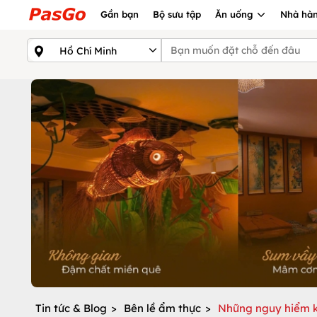
Gần bạn
Bộ sưu tập
Ăn uống
Nhà hàn
Tin tức & Blog
>
Bên lề ẩm thực
>
Những nguy hiểm k