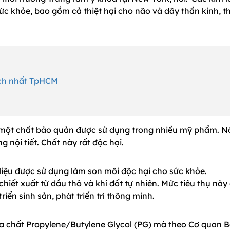
sức khỏe, bao gồm cả thiệt hại cho não và dây thần kinh, t
ích nhất TpHCM
 một chất bảo quản được sử dụng trong nhiều mỹ phẩm. N
 nội tiết. Chất này rất độc hại.
liệu được sử dụng làm son môi độc hại cho sức khỏe.
iết xuất từ dầu thô và khí đốt tự nhiên. Mức tiêu thụ này
triển sinh sản, phát triển trí thông minh.
a chất Propylene/Butylene Glycol (PG) mà theo Cơ quan 