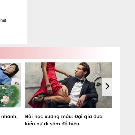
hé!
ở nhanh,
Bài học xương máu: Đại gia đưa
kiều nữ đi sắm đồ hiệu