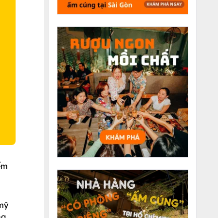
O
ểm
 mỹ
ng