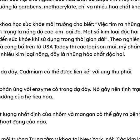
ường là parabens, methacrylate, chì và nhiều hoá chất khá
hoa học sức khỏe môi trường cho biết: "Việc tìm ra những
 trọng là nồng độ các kim loại đó. Một số kim loại độc hại
n sức khỏe khi sử dụng trong thời gian dài". Theo nghiên
à công bố trên tờ USA Today thì các loại son môi, mỹ phẩ
hiều kim loại nặng, đây là những hóa chất độc hại.
 dạ dày. Cadmium có thể được liên kết với ung thư phổi.
 phản ứng với enzyme có trong dạ dày. Nó gây nên tình tr
hường của hệ tiêu hóa.
t lượng nhất định của nhôm và mangan có thể gây ra bện
 hoạt động của não.
môi trường Trung tâm y khoa tại New York, nói: 'Các kim l