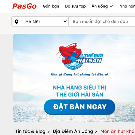
Gần bạn
Bộ sưu tập
Ăn uống
Nhà hàn
Tin tức & Blog
>
Địa Điểm Ăn Uống
>
Món ăn hút khá