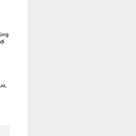
cùng
đi
ua,