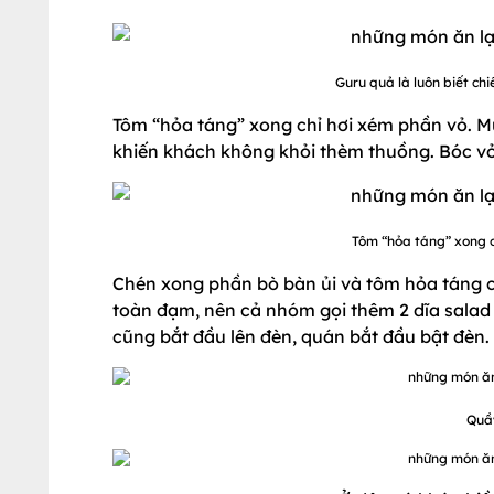
Guru quả là luôn biết ch
Tôm “hỏa táng” xong chỉ hơi xém phần vỏ. Mù
khiến khách không khỏi thèm thuồng. Bóc vỏ
Tôm “hỏa táng” xong c
Chén xong phần bò bàn ủi và tôm hỏa táng c
toàn đạm, nên cả nhóm gọi thêm 2 dĩa salad
cũng bắt đầu lên đèn, quán bắt đầu bật đèn.
Quầy