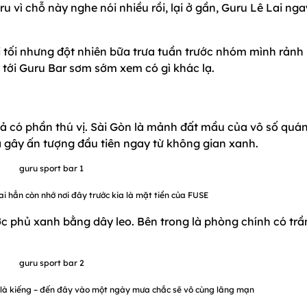
u vì chỗ này nghe nói nhiều rồi, lại ở gần, Guru Lê Lai nga
ổi tối nhưng đột nhiên bữa trưa tuần trước nhóm mình rảnh
 tới Guru Bar sơm sớm xem có gì khác lạ.
uả có phần thú vị. Sài Gòn là mảnh đất mầu của vô số quá
à gây ấn tượng đầu tiên ngay từ không gian xanh.
i hẳn còn nhớ nơi đây trước kia là mặt tiền của FUSE
ợc phủ xanh bằng dây leo. Bên trong là phòng chính có trầ
 là kiếng – đến đây vào một ngày mưa chắc sẽ vô cùng lãng mạn