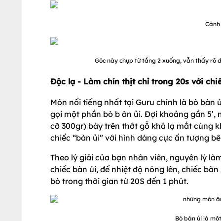
Cảnh 
Góc này chụp từ tầng 2 xuống, vẫn thấy rõ d
Độc lạ - Làm chín thịt chỉ trong 20s với chi
Món nổi tiếng nhất tại Guru chính là bò bàn 
gọi một phần bò b àn ủi. Đợi khoảng gần 5’,
cỡ 300gr) bày trên thớt gỗ khá lạ mắt cùng kh
chiếc “bàn ủi” với hình dáng cực ấn tượng b
Theo lý giải của bạn nhân viên, nguyên lý l
chiếc bàn ủi, để nhiệt độ nóng lên, chiếc bà
bò trong thời gian từ 20S đến 1 phút.
Bò bàn ủi là một