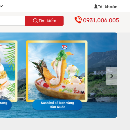
Tài khoản
0931.006.005
Tìm kiếm