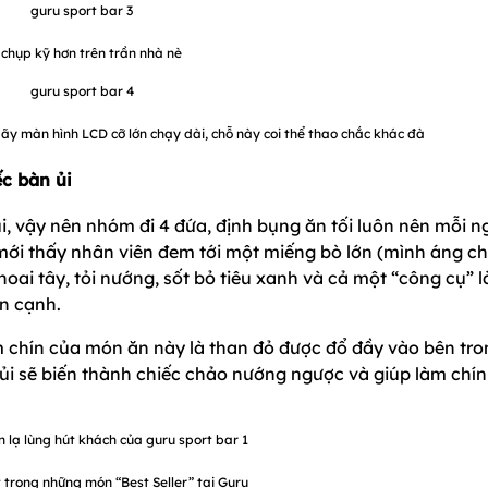
chụp kỹ hơn trên trần nhà nè
ãy màn hình LCD cỡ lớn chạy dài, chỗ này coi thể thao chắc khác đà
ếc bàn ủi
ủi, vậy nên nhóm đi 4 đứa, định bụng ăn tối luôn nên mỗi n
 mới thấy nhân viên đem tới một miếng bò lớn (mình áng c
oai tây, tỏi nướng, sốt bỏ tiêu xanh và cả một “công cụ” l
ên cạnh.
àm chín của món ăn này là than đỏ được đổ đầy vào bên tr
n ủi sẽ biến thành chiếc chảo nướng ngược và giúp làm chín 
 trong những món “Best Seller” tại Guru