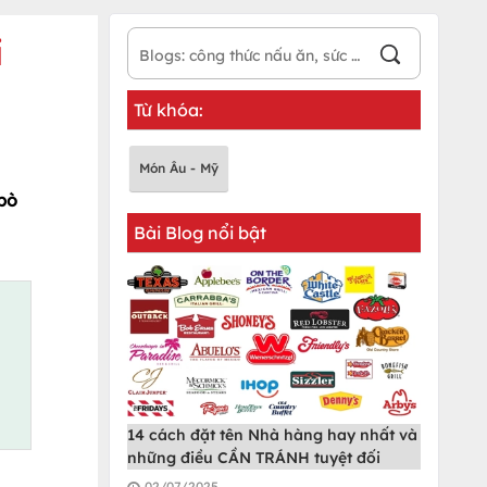
i
Từ khóa:
Món Âu - Mỹ
 bò
Bài Blog nổi bật
14 cách đặt tên Nhà hàng hay nhất và
những điều CẦN TRÁNH tuyệt đối
02/07/2025