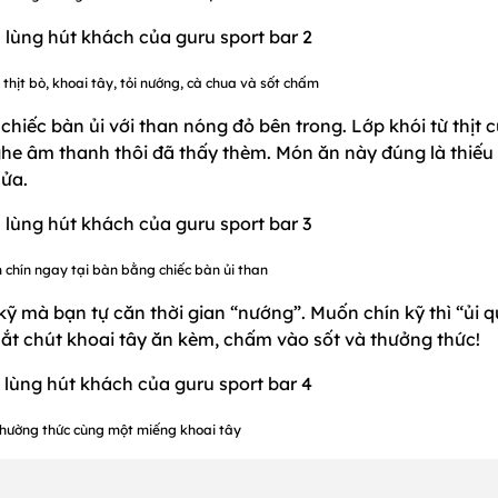
thịt bò, khoai tây, tỏi nướng, cà chua và sốt chấm
chiếc bàn ủi với than nóng đỏ bên trong. Lớp khói từ thịt 
 nghe âm thanh thôi đã thấy thèm. Món ăn này đúng là thiếu 
nửa.
 chín ngay tại bàn bằng chiếc bàn ủi than
n kỹ mà bạn tự căn thời gian “nướng”. Muốn chín kỹ thì “ủi q
đó cắt chút khoai tây ăn kèm, chấm vào sốt và thưởng thức!
hường thức cùng một miếng khoai tây