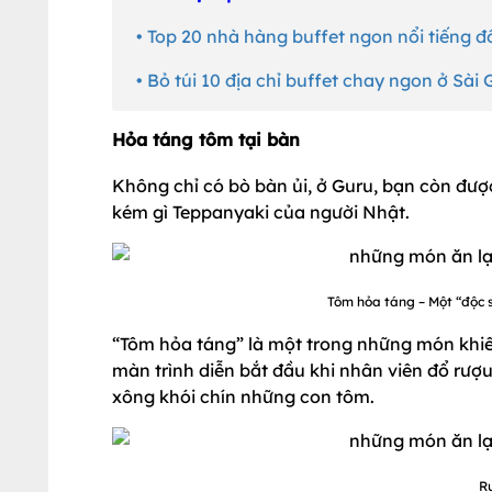
• Top 20 nhà hàng buffet ngon nổi tiếng đ
• Bỏ túi 10 địa chỉ buffet chay ngon ở Sài
Hỏa táng tôm tại bàn
Không chỉ có bò bàn ủi, ở Guru, bạn còn đượ
kém gì Teppanyaki của người Nhật.
Tôm hỏa táng – Một “độc s
“Tôm hỏa táng” là một trong những món khiến
màn trình diễn bắt đầu khi nhân viên đổ rượu
xông khói chín những con tôm.
Rư