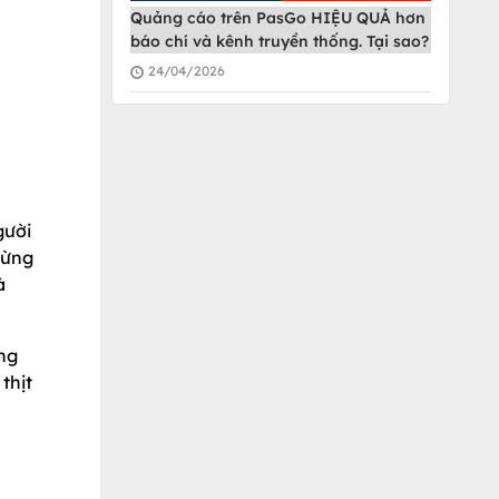
Quảng cáo trên PasGo HIỆU QUẢ hơn
báo chí và kênh truyền thống. Tại sao?
24/04/2026
gười
hừng
à
ong
thịt