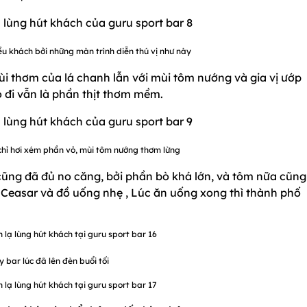
iều khách bởi những màn trình diễn thú vị như này
i thơm của lá chanh lẫn với mùi tôm nướng và gia vị ướp
 đi vẫn là phần thịt thơm mềm.
hỉ hơi xém phần vỏ, mùi tôm nướng thơm lừng
ũng đã đủ no căng, bởi phần bò khá lớn, và tôm nữa cũng
 Ceasar và đồ uống nhẹ , Lúc ăn uống xong thì thành phố
 bar lúc đã lên đèn buổi tối