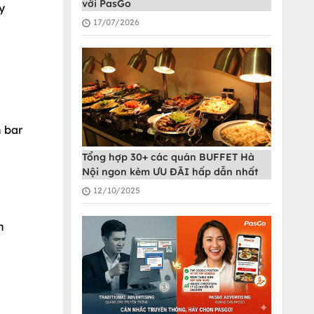
với PasGo
y
17/07/2026
n bar
Tổng hợp 30+ các quán BUFFET Hà
Nội ngon kèm ƯU ĐÃI hấp dẫn nhất
12/10/2025
n