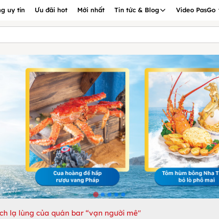
g uy tín
Ưu đãi hot
Mới nhất
Tin tức & Blog
Video PasGo
ch lạ lùng của quán bar “vạn người mê"