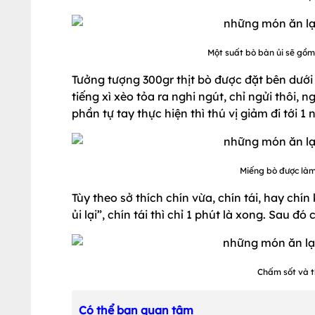
Một suất bò bàn ủi sẽ gồm 
Tưởng tượng 300gr thịt bò được đặt bên dưới 
tiếng xì xèo tỏa ra nghi ngút, chỉ ngửi thôi,
phần tự tay thực hiện thì thú vị giảm đi tới 1 
Miếng bò được làm
Tùy theo sở thích chín vừa, chín tái, hay chí
ủi lại”, chín tái thì chỉ 1 phút là xong. Sau 
Chấm sốt và t
Có thể bạn quan tâm