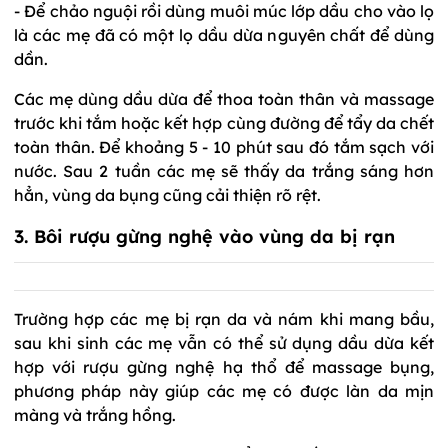
- Để chảo nguội rồi dùng muôi múc lớp dầu cho vào lọ
là các mẹ đã có một lọ dầu dừa nguyên chất để dùng
dần.
Các mẹ dùng dầu dừa để thoa toàn thân và massage
trước khi tắm hoặc kết hợp cùng đường để tẩy da chết
toàn thân. Để khoảng 5 - 10 phút sau đó tắm sạch với
nước. Sau 2 tuần các mẹ sẽ thấy da trắng sáng hơn
hẳn, vùng da bụng cũng cải thiện rõ rệt.
3. Bôi rượu gừng nghệ vào vùng da bị rạn
Trường hợp các mẹ bị rạn da và nám khi mang bầu,
sau khi sinh các mẹ vẫn có thể sử dụng dầu dừa kết
hợp với rượu gừng nghệ hạ thổ để massage bụng,
phương pháp này giúp các mẹ có được làn da mịn
màng và trắng hồng.