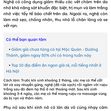
Nghệ có công dụng giảm thiểu các vết chàm trên da
nhờ khả năng sát khuẩn đặc biệt, trị mụn và làm trắng
nhờ việc tẩy tế bào chết trên da. Ngoài ra, nghệ còn
làm mờ sẹo, chống nhờn, thu nhỏ lỗ chân lông và se
vết rạn.
Có thể bạn quan tâm
•
Giảm giá chưa từng có tại Mộc Quán - Đường
Thành, giảm ngay 50% chỉ có trong tuần này
•
Top 10 địa điểm ăn ngon giá rẻ, nổi tiếng nhất ở
Hà Nội
Cách làm: Trước khi sinh khoảng 2 tháng, các mẹ có thể cắt
lát và xay nhuyễn gừng, nghệ (đã rửa sạch) rồi ngâm với rượu
trắng sau đó đem hạ thổ ở nơi thoáng mát. Sau khi sinh
khoảng 3-4 ngày, các mẹ có thể mang rượu ra massage vùng
da bị rạn và thâm nám.
Phụ nữ sau khi sinh nở có làn da vô cùng nhạy cảm