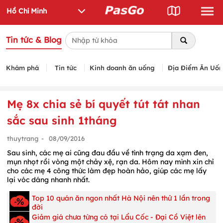
Tin tức & Blog
Khám phá
Tin tức
Kinh doanh ăn uống
Địa Điểm Ăn Uố
Mẹ 8x chia sẻ bí quyết tút tát nhan
sắc sau sinh 1tháng
thuytrang
-
08/09/2016
Sau sinh, các mẹ ai cũng đau đầu về tình trạng da xạm đen,
mụn nhọt rồi vòng một chảy xệ, rạn da. Hôm nay mình xin chỉ
cho các mẹ 4 công thức làm đẹp hoàn hảo, giúp các mẹ lấy
lại vóc dáng nhanh nhất.
Top 10 quán ăn ngon nhất Hà Nội nên thử 1 lần trong
đời
Giảm giá chưa từng có tại Lẩu Cốc - Đại Cồ Việt lên