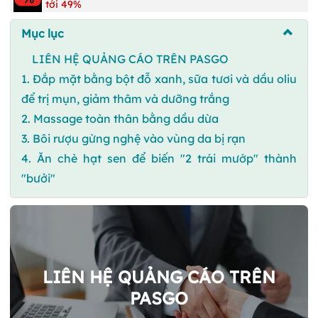
tới 49%
Mục lục
LIÊN HỆ QUẢNG CÁO TRÊN PASGO
1. Đắp mặt bằng bột đỗ xanh, sữa tươi và dầu oliu
để trị mụn, giảm thâm và dưỡng trắng
2. Massage toàn thân bằng dầu dừa
3. Bôi rượu gừng nghệ vào vùng da bị rạn
4. Ăn chè hạt sen để biến "2 trái mướp" thành
"bưởi"
LIÊN HỆ QUẢNG CÁO TRÊN
PASGO