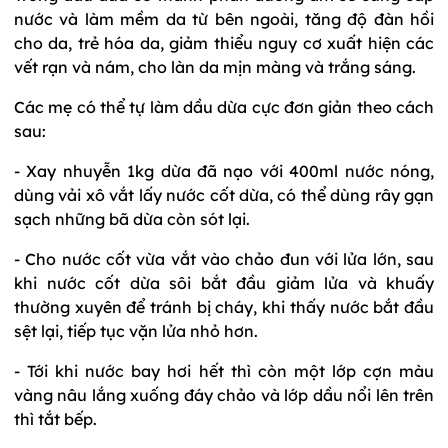
nước và làm mềm da từ bên ngoài, tăng độ đàn hồi
cho da, trẻ hóa da, giảm thiểu nguy cơ xuất hiện các
vết rạn và nám, cho làn da mịn màng và trắng sáng.
Các mẹ có thể tự làm dầu dừa cực đơn giản theo cách
sau:
- Xay nhuyễn 1kg dừa đã nạo với 400ml nước nóng,
dùng vải xô vắt lấy nước cốt dừa, có thể dùng rây gạn
sạch những bã dừa còn sót lại.
- Cho nước cốt vừa vắt vào chảo đun với lửa lớn, sau
khi nước cốt dừa sôi bắt đầu giảm lửa và khuấy
thường xuyên để tránh bị cháy, khi thấy nước bắt đầu
sệt lại, tiếp tục vặn lửa nhỏ hơn.
- Tới khi nước bay hơi hết thì còn một lớp cợn màu
vàng nâu lắng xuống đáy chảo và lớp dầu nổi lên trên
thì tắt bếp.