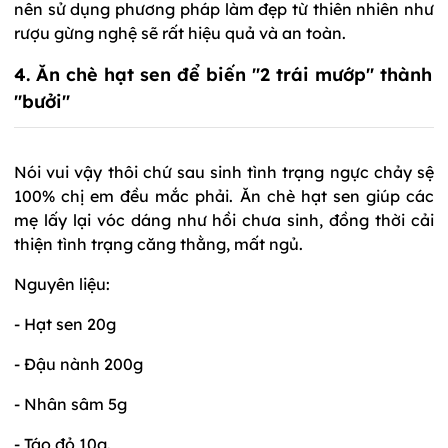
nên sử dụng phương pháp làm đẹp từ thiên nhiên như
rượu gừng nghệ sẽ rất hiệu quả và an toàn.
4. Ăn chè hạt sen để biến "2 trái mướp" thành
"bưởi"
Nói vui vậy thôi chứ sau sinh tình trạng ngực chảy sệ
100% chị em đều mắc phải. Ăn chè hạt sen giúp các
mẹ lấy lại vóc dáng như hồi chưa sinh, đồng thời cải
thiện tình trạng căng thằng, mất ngủ.
Nguyên liệu:
- Hạt sen 20g
- Đậu nành 200g
- Nhân sâm 5g
- Táo đỏ 10g.