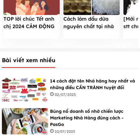
Cách làm dầu dừa
TOP lời chúc Tết anh
[Mới n
nguyên chất tại nhà
chị 2024 CẢM ĐỘNG
stt c
đơn giản nhất
cho tình cảm thêm
cưới h
gắn bó, khăng khít
nói kh
Bài viết xem nhiều
14 cách đặt tên Nhà hàng hay nhất và
những điều CẦN TRÁNH tuyệt đối
02/07/2025
Bùng nổ doanh số nhờ chiến lược
Marketing Nhà Hàng đúng cách -
PasGo
10/07/2025