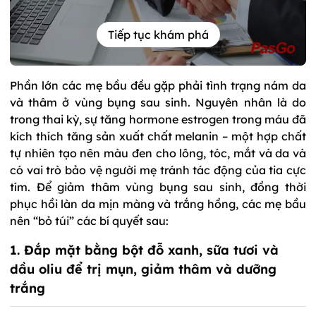
Tiếp tục khám phá
Phần lớn các mẹ bầu đều gặp phải tình trạng nám da
và thâm ở vùng bụng sau sinh. Nguyên nhân là do
trong thai kỳ, sự tăng hormone estrogen trong máu đã
kích thích tăng sản xuất chất melanin – một hợp chất
tự nhiên tạo nên màu đen cho lông, tóc, mắt và da và
có vai trò bảo vệ người mẹ tránh tác động của tia cực
tím. Để giảm thâm vùng bụng sau sinh, đồng thời
phục hồi làn da mịn màng và trắng hồng, các mẹ bầu
nên “bỏ túi” các bí quyết sau:
1. Đắp mặt bằng bột đỗ xanh, sữa tươi và
dầu oliu để trị mụn, giảm thâm và dưỡng
trắng