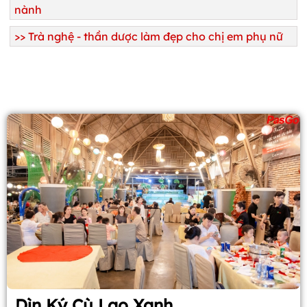
nành
>>
Trà nghệ - thần dược làm đẹp cho chị em phụ nữ
Dìn Ký Cù Lao Xanh