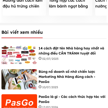
Hướng dẫn cách làm
Tổng hợp các cách
Cách l
đậu hũ trứng chiên
làm bánh ngọt bằng
nướng
không bị nát
nồi cơm điện
phức c
Bài viết xem nhiều
14 cách đặt tên Nhà hàng hay nhất và
những điều CẦN TRÁNH tuyệt đối
02/07/2025
Bùng nổ doanh số nhờ chiến lược
Marketing Nhà Hàng đúng cách -
PasGo
10/07/2025
PasGo là gì - Các cách thức hợp tác với
PasGo
17/07/2026