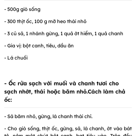
- 500g giò sống
- 300 thịt ốc, 100 g mỡ heo thái nhỏ
- 3 củ sả, 1 nhánh gừng, 1 quả ớt hiểm, 1 quả chanh
- Gia vị: bột canh, tiêu, dầu ăn
- Lá chuối
- Ốc rửa sạch với muối và chanh tươi cho
sạch nhớt, thái hoặc băm nhỏ.
Cách làm chả
ốc:
- Sả băm nhỏ, gừng, lá chanh thái chỉ.
- Cho giò sống, thịt ốc, gừng, sả, lá chanh, ớt vào bát
tô, nêm một chút bột canh, hạt tiêu vào. Trộn đều