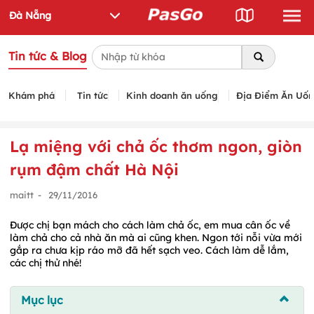
Tin tức & Blog
Khám phá
Tin tức
Kinh doanh ăn uống
Địa Điểm Ăn Uố
Lạ miệng với chả ốc thơm ngon, giòn
rụm đậm chất Hà Nội
maitt
-
29/11/2016
Được chị bạn mách cho cách làm chả ốc, em mua cân ốc về
làm chả cho cả nhà ăn mà ai cũng khen. Ngon tới nỗi vừa mới
gắp ra chưa kịp ráo mỡ đã hết sạch veo. Cách làm dễ lắm,
các chị thử nhé!
Mục lục