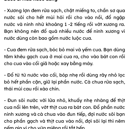
- Xương lợn đem rửa sạch, chặt miếng to, chần sơ qua
nước sôi cho hết mùi hôi rồi cho vào nồi, đổ ngập
nước và ninh nhừ khoảng 1 -2 tiếng rồi vớt xương ra.
Bạn không nên đổ quá nhiều nước để ninh xương vì
nước dùng còn bao gồm nước luộc cua.
- Cua đem rửa sạch, bóc bỏ mai và yếm cua. Bạn dùng
tăm khêu gạch cua ở mai cua ra, cho vào bát con rồi
cho cua vào cối giã hoặc xay bằng máy.
- Đổ từ từ nước vào cối, bóp nhẹ rồi dùng rây nhỏ lọc
bỏ hết phần cặn, giữ lại phần nước. Cà chua rửa sạch,
thái múi cau rồi xào chín.
- Đun sôi nước với lửa nhỏ, khuấy nhẹ nhàng để thịt
cua nổi lên trên, vớt thịt cua ra bát con. Đổ phần nước
ninh xương và cà chua vào đun tiếp, đợi nước sôi bạn
cho phần gạch và thịt cua vào nồi, đợi sôi lại thì nêm
nếm gia vị cho vừa miệng rồi tắt bếp.