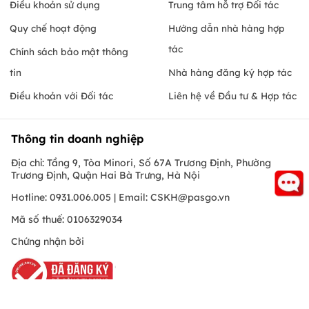
Điều khoản sử dụng
Trung tâm hỗ trợ Đối tác
Quy chế hoạt động
Hướng dẫn nhà hàng hợp
tác
Chính sách bảo mật thông
tin
Nhà hàng đăng ký hợp tác
Điều khoản với Đối tác
Liên hệ về Đầu tư & Hợp tác
Thông tin doanh nghiệp
Địa chỉ: Tầng 9, Tòa Minori, Số 67A Trương Định, Phường
Trương Định, Quận Hai Bà Trưng, Hà Nội
Hotline: 0931.006.005 | Email:
CSKH@pasgo.vn
Mã số thuế: 0106329034
Chứng nhận bởi
Hồ Chí Minh
© Copyright 2010 PasGo.jsc, All rights reserved