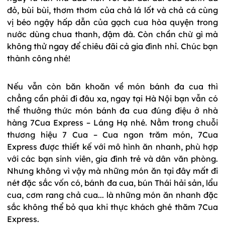
đỏ, bùi bùi, thơm thơm của chả lá lốt và chả cá cùng
vị béo ngậy hấp dẫn của gạch cua hòa quyện trong
nước dùng chua thanh, đậm đà. Còn chần chừ gì mà
không thử ngay để chiêu đãi cả gia đình nhỉ. Chúc bạn
thành công nhé!
Nếu vẫn còn băn khoăn về món bánh đa cua thì
chẳng cần phải đi đâu xa, ngay tại Hà Nội bạn vẫn có
thể thưởng thức món bánh đa cua đúng điệu ở nhà
hàng 7Cua Express – Láng Hạ nhé. Nằm trong chuỗi
thương hiệu 7 Cua – Cua ngon trăm món, 7Cua
Express được thiết kế với mô hình ăn nhanh, phù hợp
với các bạn sinh viên, gia đình trẻ và dân văn phòng.
Nhưng không vì vậy mà những món ăn tại đây mất đi
nét đặc sắc vốn có, bánh đa cua, bún Thái hải sản, lẩu
cua, cơm rang chả cua... là những món ăn nhanh đặc
sắc không thể bỏ qua khi thực khách ghé thăm 7Cua
Express.