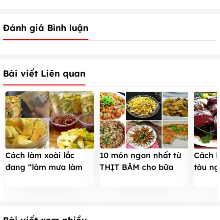
Đánh giá Bình luận
Bài viết Liên quan
Cách làm xoài lắc
10 món ngon nhất từ
Cách l
đang “làm mưa làm
THỊT BĂM cho bữa
tàu n
gió” tại Sài Gòn
cơm đậm đà, dậy vị
vị nhà