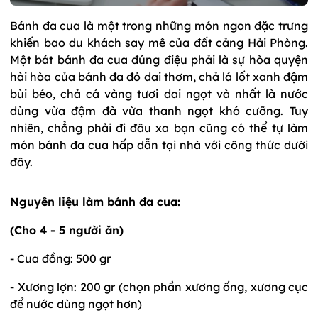
Bánh đa cua là một trong những món ngon đặc trưng
khiến bao du khách say mê của đất cảng Hải Phòng.
Một bát bánh đa cua đúng điệu phải là sự hòa quyện
hài hòa của bánh đa đỏ dai thơm, chả lá lốt xanh đậm
bùi béo, chả cá vàng tươi dai ngọt và nhất là nước
dùng vừa đậm đà vừa thanh ngọt khó cưỡng. Tuy
nhiên, chẳng phải đi đâu xa bạn cũng có thể tự làm
món bánh đa cua hấp dẫn tại nhà với công thức dưới
đây.
Nguyên liệu làm bánh đa cua:
(Cho 4 - 5 người ăn)
- Cua đồng: 500 gr
- Xương lợn: 200 gr (chọn phần xương ống, xương cục
để nước dùng ngọt hơn)