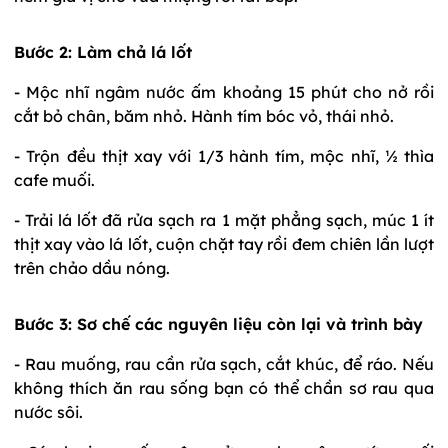
Bước 2: Làm chả lá lốt
- Mộc nhĩ ngâm nước ấm khoảng 15 phút cho nở rồi
cắt bỏ chân, băm nhỏ. Hành tím bóc vỏ, thái nhỏ.
- Trộn đều thịt xay với 1/3 hành tím, mộc nhĩ, ½ thìa
cafe muối.
- Trải lá lốt đã rửa sạch ra 1 mặt phẳng sạch, múc 1 ít
thịt xay vào lá lốt, cuộn chặt tay rồi đem chiên lần lượt
trên chảo dầu nóng.
Bước 3: Sơ chế các nguyên liệu còn lại và trình bày
- Rau muống, rau cần rửa sạch, cắt khúc, để ráo. Nếu
không thích ăn rau sống bạn có thể chần sơ rau qua
nước sôi.