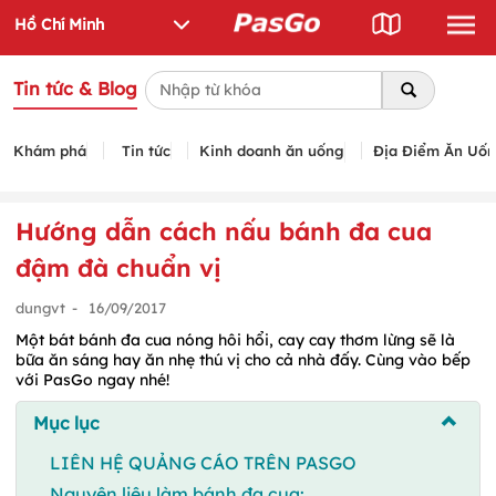
Tin tức & Blog
Khám phá
Tin tức
Kinh doanh ăn uống
Địa Điểm Ăn Uố
Hướng dẫn cách nấu bánh đa cua
đậm đà chuẩn vị
dungvt
-
16/09/2017
Một bát bánh đa cua nóng hôi hổi, cay cay thơm lừng sẽ là
bữa ăn sáng hay ăn nhẹ thú vị cho cả nhà đấy. Cùng vào bếp
với PasGo ngay nhé!
Mục lục
LIÊN HỆ QUẢNG CÁO TRÊN PASGO
Nguyên liệu làm bánh đa cua: