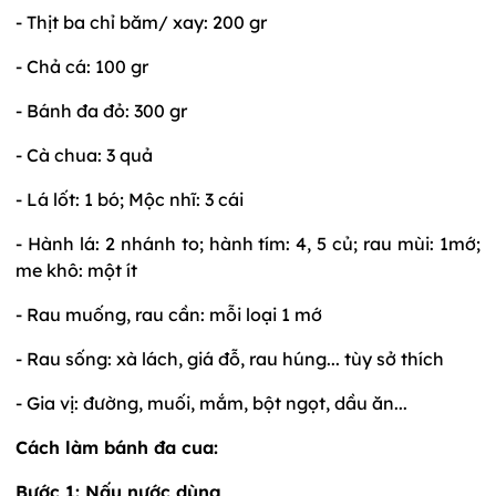
- Thịt ba chỉ băm/ xay: 200 gr
- Chả cá: 100 gr
- Bánh đa đỏ: 300 gr
- Cà chua: 3 quả
- Lá lốt: 1 bó; Mộc nhĩ: 3 cái
- Hành lá: 2 nhánh to; hành tím: 4, 5 củ; rau mùi: 1mớ;
me khô: một ít
- Rau muống, rau cần: mỗi loại 1 mớ
- Rau sống: xà lách, giá đỗ, rau húng... tùy sở thích
- Gia vị: đường, muối, mắm, bột ngọt, dầu ăn...
Cách làm bánh đa cua:
Bước 1: Nấu nước dùng