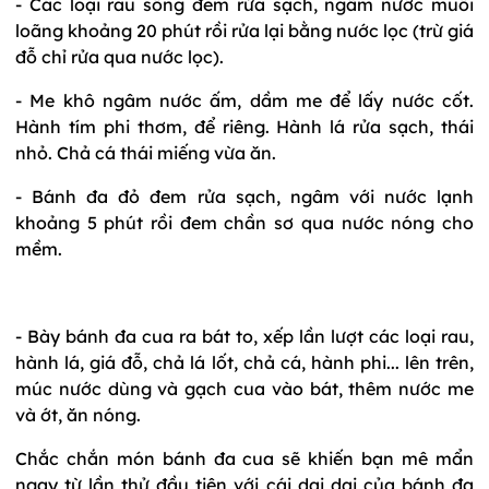
- Các loại rau sống đem rửa sạch, ngâm nước muối
loãng khoảng 20 phút rồi rửa lại bằng nước lọc (trừ giá
đỗ chỉ rửa qua nước lọc).
- Me khô ngâm nước ấm, dầm me để lấy nước cốt.
Hành tím phi thơm, để riêng. Hành lá rửa sạch, thái
nhỏ. Chả cá thái miếng vừa ăn.
- Bánh đa đỏ đem rửa sạch, ngâm với nước lạnh
khoảng 5 phút rồi đem chần sơ qua nước nóng cho
mềm.
- Bày bánh đa cua ra bát to, xếp lần lượt các loại rau,
hành lá, giá đỗ, chả lá lốt, chả cá, hành phi... lên trên,
múc nước dùng và gạch cua vào bát, thêm nước me
và ớt, ăn nóng.
Chắc chắn món bánh đa cua sẽ khiến bạn mê mẩn
ngay từ lần thử đầu tiên với cái dai dai của bánh đa