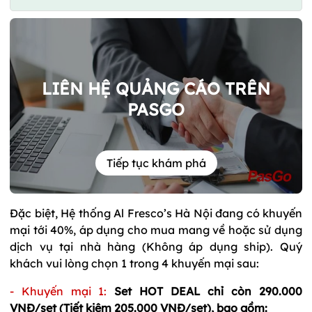
LIÊN HỆ QUẢNG CÁO TRÊN
PASGO
Tiếp tục khám phá
Đặc biệt, Hệ thống Al Fresco’s Hà Nội đang có khuyến
mại tới 40%, áp dụng cho mua mang về hoặc sử dụng
dịch vụ tại nhà hàng (Không áp dụng ship). Quý
khách vui lòng chọn 1 trong 4 khuyến mại sau:
- Khuyến mại 1:
Set HOT DEAL chỉ còn 290.000
VNĐ/set (Tiết kiệm 205.000 VNĐ/set), bao gồm: