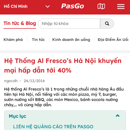
Tin tức & Blog
Khám phá
Tin tức
Kinh doanh ăn uống
Địa Điểm Ăn Uố
Hệ Thống Al Fresco’s Hà Nội khuyến
mại hấp dẫn tới 40%
ngocdh
-
24/12/2016
Hệ thống Al Fresco’s là 1 trong những chuỗi nhà hàng Âu đầu
tiên tại Hà Nội, nổi tiếng với các món pizza, mỳ Ý, burger,
sườn nướng sốt BBQ, các món Mexico, bánh socola nướng
chảy,… vô cùng hấp dẫn.
Mục lục
LIÊN HỆ QUẢNG CÁO TRÊN PASGO