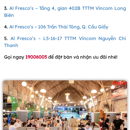
3.
Al Fresco’s – Tầng 4, gian 402B TTTM Vincom Long
Biên
4.
Al Fresco’s – 106 Trần Thái Tông, Q. Cầu Giấy
5.
Al Fresco’s – L5-16-17 TTTM Vincom Nguyễn Chí
Thanh
Gọi ngay
19006005
để đặt bàn và nhận ưu đãi nhé!