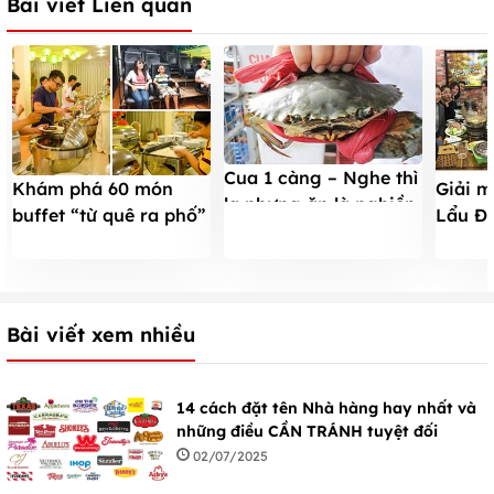
Bài viết Liên quan
Cua 1 càng – Nghe thì
Khám phá 60 món
Giải 
lạ nhưng ăn là nghiền
buffet “từ quê ra phố”
Lẩu Đứ
chi 145K
đông n
Bài viết xem nhiều
14 cách đặt tên Nhà hàng hay nhất và
những điều CẦN TRÁNH tuyệt đối
02/07/2025