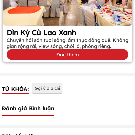
Dìn Ký Cù Lao Xanh
Chuyên hải sản tươi sống, ẩm thực đồng quê. Không
gian rộng rãi, view sông, chòi lá, phòng riêng.
Đọc thêm
TỪ KHÓA:
Gợi ý địa chỉ
Đánh giá Bình luận