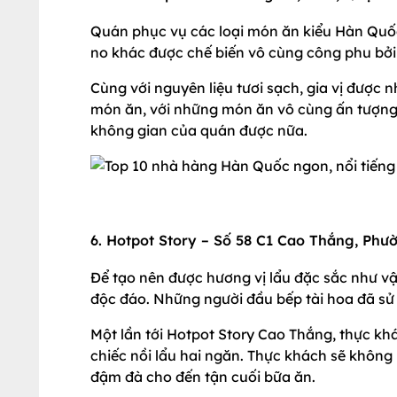
Quán phục vụ các loại món ăn kiểu Hàn Qu
no khác được chế biến vô cùng công phu bởi
Cùng với nguyên liệu tươi sạch, gia vị được
món ăn, với những món ăn vô cùng ấn tượng
không gian của quán được nữa.
6. Hotpot Story – Số 58 C1 Cao Thắng, Phư
Để tạo nên được hương vị lẩu đặc sắc như vậ
độc đáo. Những người đầu bếp tài hoa đã sử
Một lần tới Hotpot Story Cao Thắng, thực khá
chiếc nồi lẩu hai ngăn. Thực khách sẽ không 
đậm đà cho đến tận cuối bữa ăn.