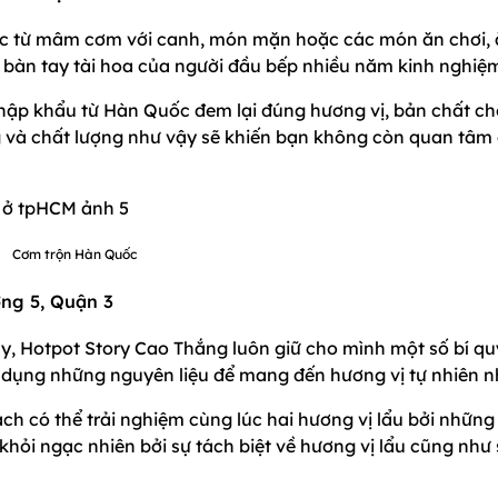
ốc từ mâm cơm với canh, món mặn hoặc các món ăn chơi,
 bàn tay tài hoa của người đầu bếp nhiều năm kinh nghiệ
 nhập khẩu từ Hàn Quốc đem lại đúng hương vị, bản chất c
 và chất lượng như vậy sẽ khiến bạn không còn quan tâm
Cơm trộn Hàn Quốc
ờng 5, Quận 3
y, Hotpot Story Cao Thắng luôn giữ cho mình một số bí qu
 dụng những nguyên liệu để mang đến hương vị tự nhiên n
ch có thể trải nghiệm cùng lúc hai hương vị lẩu bởi những
khỏi ngạc nhiên bởi sự tách biệt về hương vị lẩu cũng như