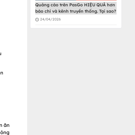
Quảng cáo trên PasGo HIỆU QUẢ hơn
báo chí và kênh truyền thống. Tại sao?
24/04/2026
u
òn
n ăn
hông