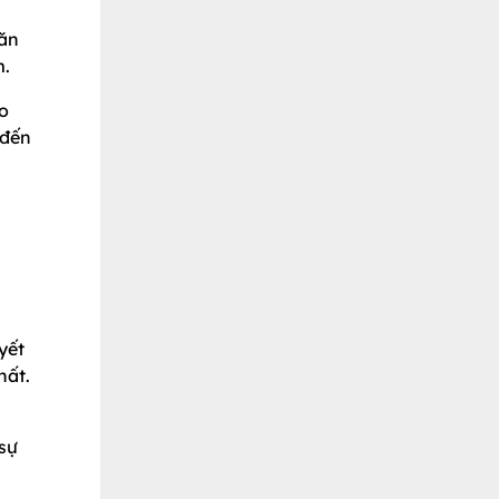
 ăn
m.
ho
 đến
yết
hất.
 sự