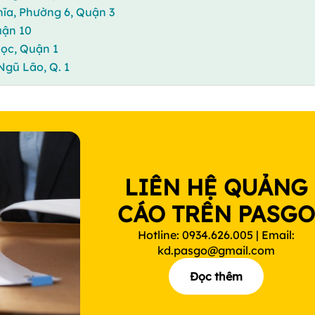
ĩa, Phường 6, Quận 3
uận 10
Học, Quận 1
Ngũ Lão, Q. 1
LIÊN HỆ QUẢNG
CÁO TRÊN PASG
Hotline: 0934.626.005 | Email:
kd.pasgo@gmail.com
Đọc thêm