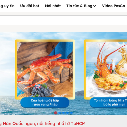
g uy tín
Ưu đãi hot
Mới nhất
Tin tức & Blog
Video PasGo
g Hàn Quốc ngon, nổi tiếng nhất ở TpHCM