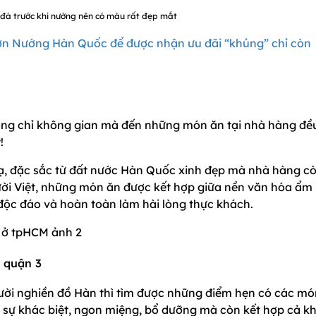
đà trước khi nướng nên có màu rất đẹp mắt
ờn Nướng Hàn Quốc để được nhận ưu đãi “khủng” chỉ còn
ông chỉ không gian mà đến những món ăn tại nhà hàng đề
!
ạ, đặc sắc từ đất nước Hàn Quốc xinh đẹp mà nhà hàng c
i Việt, những món ăn được kết hợp giữa nền văn hóa ẩm
độc đáo và hoàn toàn làm hài lòng thực khách.
 quận 3
gười nghiền đồ Hàn thì tìm được những điểm hẹn có các mó
t sự khác biệt, ngon miệng, bổ dưỡng mà còn kết hợp cả k