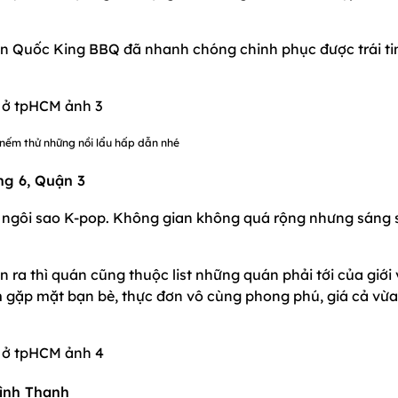
àn Quốc King BBQ đã nhanh chóng chinh phục được trái t
nếm thử những nồi lẩu hấp dẫn nhé
ng 6, Quận 3
ác ngôi sao K-pop. Không gian không quá rộng nhưng sáng 
ên ra thì quán cũng thuộc list những quán phải tới của giới
 gặp mặt bạn bè, thực đơn vô cùng phong phú, giá cả vừa
Bình Thạnh