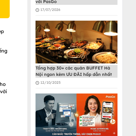
với PasGo
17/07/2026
ẹp
ếng
Tổng hợp 30+ các quán BUFFET Hà
Nội ngon kèm ƯU ĐÃI hấp dẫn nhất
12/10/2025
cho
với