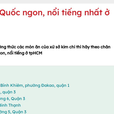
Quốc ngon, nổi tiếng nhất ở
ng thức các món ăn của xứ sở kim chi thì hãy theo chân
on, nổi tiếng ở tpHCM
 Bỉnh Khiêm, phường Đakao, quận 1
, quận 3
ờng 6, Quận 3
 Bình Thạnh
ờng 5, Quận 3