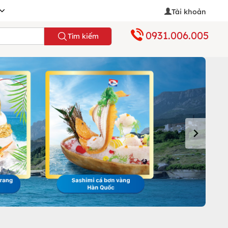
Tài khoản
0931.006.005
Tìm kiếm