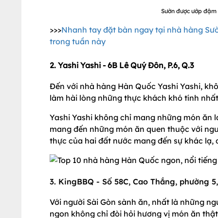
Sườn được ướp đậm 
>>>
Nhanh tay đặt bàn ngay tại nhà hàng Sư
trong tuần này
2. Yashi Yashi - 6B Lê Quý Đôn, P.6, Q.3
Đến với nhà hàng Hàn Quốc Yashi Yashi, kh
làm hài lòng những thực khách khó tính nhất
Yashi Yashi không chỉ mang những món ăn l
mang đến những món ăn quen thuộc với ngườ
thực của hai đất nước mang đến sự khác lạ, 
3. KingBBQ - Số 58C, Cao Thắng, phường 5,
Với người Sài Gòn sành ăn, nhất là những n
ngon không chỉ đòi hỏi hương vị món ăn thậ