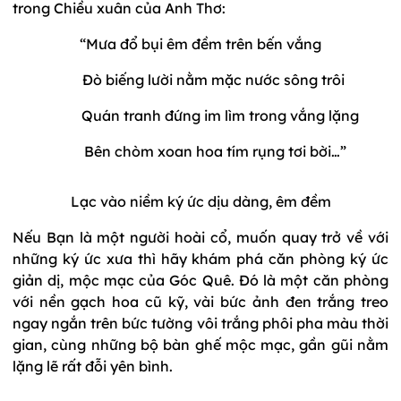
trong Chiều xuân của Anh Thơ:
“Mưa đổ bụi êm đềm trên bến vắng
Đò biếng lười nằm mặc nước sông trôi
Quán tranh đứng im lìm trong vắng lặng
Bên chòm xoan hoa tím rụng tơi bời…”
Lạc vào niềm ký ức dịu dàng,
êm đềm
Nếu Bạn là một người hoài cổ, muốn quay trở về với
những ký ức xưa thì hãy khám phá căn phòng ký ức
giản dị, mộc mạc của Góc Quê. Đó là một căn phòng
với nền gạch hoa cũ kỹ, vài bức ảnh đen trắng treo
ngay ngắn trên bức tường vôi trắng phôi pha màu thời
gian, cùng những bộ bàn ghế mộc mạc, gần gũi nằm
lặng lẽ rất đỗi yên bình.