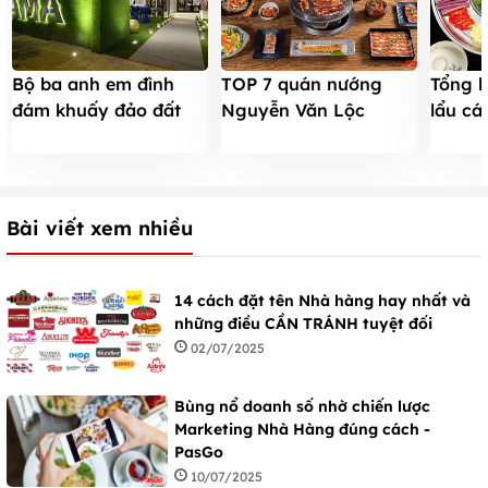
Bộ ba anh em đình
Tổng 
TOP 7 quán nướng
đám khuấy đảo đất
lẩu cá
Nguyễn Văn Lộc
Sài Thành
tiếng,
ngon, giá phải chăng
Tây ở 
Bài viết xem nhiều
14 cách đặt tên Nhà hàng hay nhất và
những điều CẦN TRÁNH tuyệt đối
02/07/2025
Bùng nổ doanh số nhờ chiến lược
Marketing Nhà Hàng đúng cách -
PasGo
10/07/2025