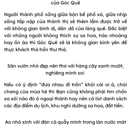
của Góc Quê
Người thành phố sống giữa bộn bề phố xá, giữa nhịp
sống tấp nập của thành thị sẽ thèm lắm được trở về
với không gian bình dị, dân dã của làng quê. Đăc biệt
với những người không thích sự sa hoa, hào nhoáng
hay ồn ào thì Góc Quê sẽ là không gian bình yên để
thực khách thả hồn thư thả.
Sân vườn nhỏ đẹp nên thơ với hàng cây xanh mướt,
nghiêng mình soi
Nếu có ý định “đưa nhau đi trốn” khỏi cái oi ả, chói
chang của mùa hè thì Bạn cũng không phải tìm chốn
xa xôi nào đó ở ngoại thành hay nên cả list danh sách
các địa điểm du lịch, khu nghỉ dưỡng sa hoa, đắt tiền.
Ao nhỏ xinh với đàn cá quẫy mình trong làn nước mát