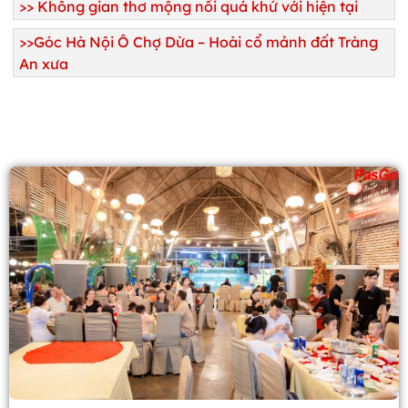
>>
Không gian thơ mộng nối quá khứ với hiện tại
>>
Góc Hà Nội Ô Chợ Dừa – Hoài cổ mảnh đất Tràng
An xưa