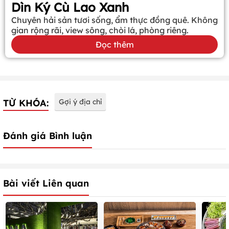
Dìn Ký Cù Lao Xanh
Chuyên hải sản tươi sống, ẩm thực đồng quê. Không
gian rộng rãi, view sông, chòi lá, phòng riêng.
Đọc thêm
TỪ KHÓA:
Gợi ý địa chỉ
Đánh giá Bình luận
Bài viết Liên quan