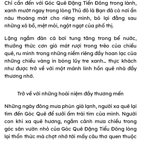
Chỉ cần đến với Góc Quê Đặng Tiến Đông trong lành,
xanh mướt ngay trong lòng Thủ đô là Bạn đã có nơi ẩn
náu thoáng mát cho riêng mình, bỏ lại đằng sau
những xô bồ, mệt mỏi, ngột ngạt của phố thị.
Lặng ngắm đàn cá bơi tung tăng trong bể nước,
thưởng thức cơn gió mát rượi trong trẻo của chiều
quê, ru mình trong những niềm riêng đầy hoan lạc của
những chiều vàng in bóng lũy tre xanh… thực khách
như được trở về với một mảnh linh hồn quê nhà đầy
thương nhớ.
Trở về với những hoài niệm đầy thương mến
Những ngày đông mưa phùn giá lạnh, người xa quê lại
tìm đến Góc Quê để sưởi ấm trái tim của mình. Người
con khi xa quê hương, ngắm cảnh mưa chiều trong
góc sân vườn nhỏ của Góc Quê Đặng Tiểu Đông lòng
lại thổn thức mà chợt nhớ tới mấy câu thơ quen thuộc