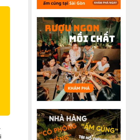
O
y
i