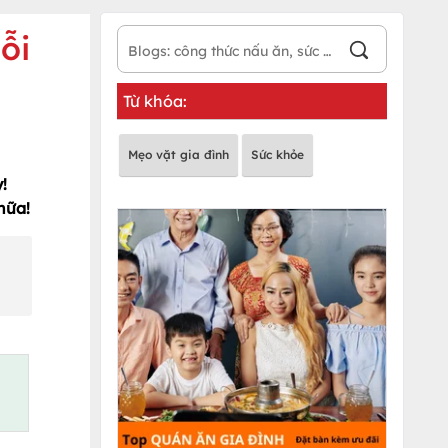
ỗi
Từ khóa:
Mẹo vặt gia đình
Sức khỏe
!
nữa!