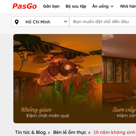
Gần bạn
Bộ sưu tập
Ăn uống
Nhà hàn
Tin tức & Blog
>
Bên lề ẩm thực
>
10 năm kháng sinh