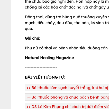
thể chưa bao giờ nghĩ đến. Hỗn hợp này là 
chống lại các hóa chất độc hại và chất gây u
Đồng thời, dùng trà húng quế thường xuyên 
mạch, tiêu chảy, đau đầu, táo bón, ký sinh t
quả.
Ghi chú:
Phụ nữ có thai và bệnh nhân tiểu đường cần 
Natural Healing Magazine
----------------------
BÀI VIẾT TƯƠNG TỰ:
>>
Bài thuốc làm sạch huyết trắng, khí hư b
>>
Bài thuốc phòng và chữa bách bệnh bằng 
>>
DS Lê Kim Phụng chỉ cách trị dứt điểm v