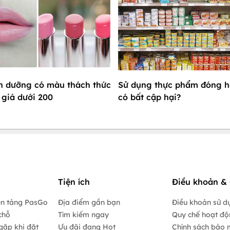
on dưỡng có màu thách thức
Sử dụng thực phẩm đóng h
giá dưới 200
có bất cập hại?
Tiện ích
Điều khoản & 
ền tảng PasGo
Địa điểm gần bạn
Điều khoản sử d
chỗ
Tìm kiếm ngay
Quy chế hoạt đ
gặp khi đặt
Ưu đãi đang Hot
Chính sách bảo 