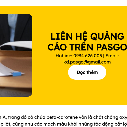
LIÊN HỆ QUẢNG
CÁO TRÊN PASG
Hotline: 0934.626.005 | Email:
kd.pasgo@gmail.com
Đọc thêm
in A, trong đó có chứa beta-carotene vốn là chất chống ox
ớp lót, cũng như các mạch máu khỏi những tác động bất lợ