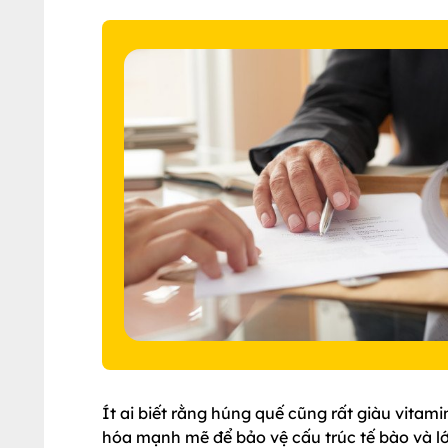
Ít ai biết rằng húng quế cũng rất giàu vitam
hóa mạnh mẽ để bảo vệ cấu trúc tế bào và l