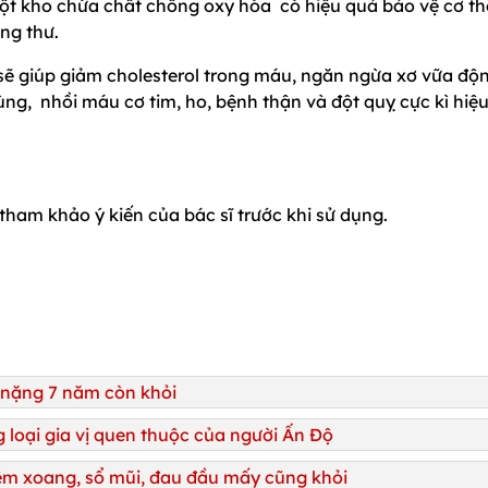
một kho chứa chất chống oxy hóa có hiệu quả bảo vệ cơ th
ng thư.
sẽ giúp giảm cholesterol trong máu, ngăn ngừa xơ vữa độ
rùng, nhồi máu cơ tim, ho, bệnh thận và đột quỵ cực kì hiệ
tham khảo ý kiến của bác sĩ trước khi sử dụng.
ị nặng 7 năm còn khỏi
loại gia vị quen thuộc của người Ấn Độ
iêm xoang, sổ mũi, đau đầu mấy cũng khỏi