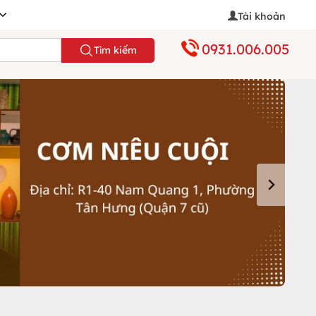
Tài khoản
0931.006.005
Tìm kiếm