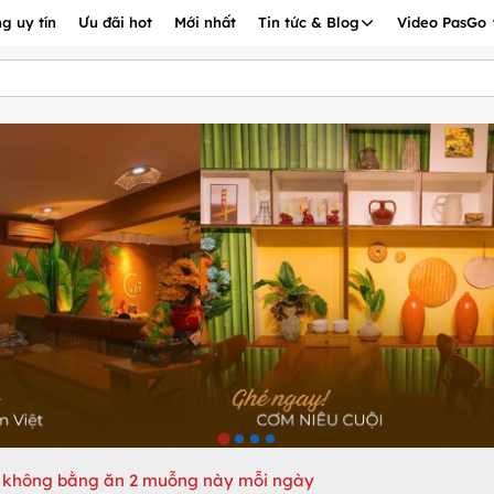
g uy tín
Ưu đãi hot
Mới nhất
Tin tức & Blog
Video PasGo
 không bằng ăn 2 muỗng này mỗi ngày