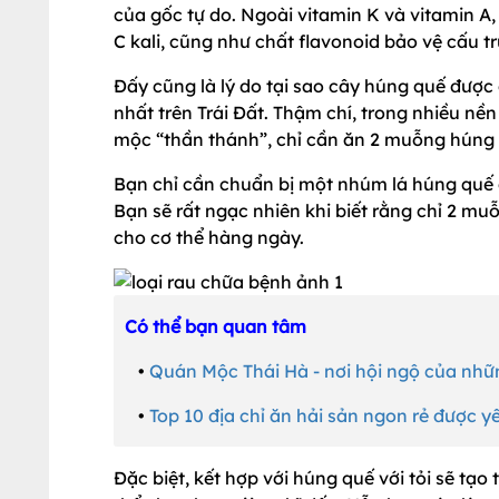
của gốc tự do. Ngoài vitamin K và vitamin A
C kali, cũng như chất flavonoid bảo vệ cấu t
Đấy cũng là lý do tại sao cây húng quế được
nhất trên Trái Đất. Thậm chí, trong nhiều nền
mộc “thần thánh”, chỉ cần ăn 2 muỗng húng
Bạn chỉ cần chuẩn bị một nhúm lá húng quế 
Bạn sẽ rất ngạc nhiên khi biết rằng chỉ 2 m
cho cơ thể hàng ngày.
Có thể bạn quan tâm
•
Quán Mộc Thái Hà - nơi hội ngộ của nhữ
•
Top 10 địa chỉ ăn hải sản ngon rẻ được y
Đặc biệt, kết hợp với húng quế với tỏi sẽ tạ