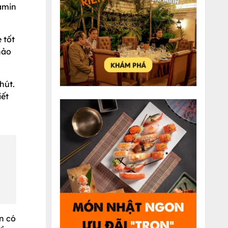
tamin
 tốt
hảo
hút.
iết
n có