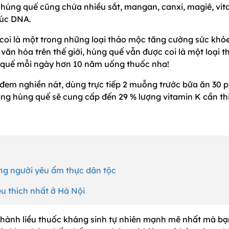
, húng quế cũng chứa nhiều sắt, mangan, canxi, magiê, vi
rúc DNA.
 coi là một trong những loại thảo mộc tăng cường sức khỏe
 văn hóa trên thế giới, húng quế vẫn được coi là một loại t
 quế mỗi ngày hơn 10 năm uống thuốc nha!
đem nghiền nát, dùng trực tiếp 2 muỗng trước bữa ăn 30 p
uỗng húng quế sẽ cung cấp đến 29 % lượng vitamin K cần th
ng người yêu ẩm thực dân tộc
êu thích nhất ở Hà Nội
o thành liều thuốc kháng sinh tự nhiên mạnh mẽ nhất mà bạ