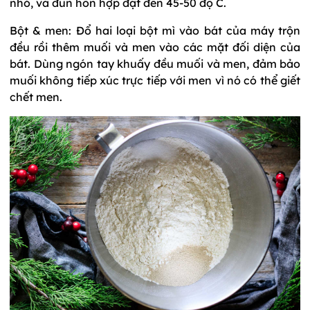
nhỏ, và đun hỗn hợp đạt đến 45-50 độ C.
Bột & men: Đổ hai loại bột mì vào bát của máy trộn
đều rồi thêm muối và men vào các mặt đối diện của
bát. Dùng ngón tay khuấy đều muối và men, đảm bảo
muối không tiếp xúc trực tiếp với men vì nó có thể giết
chết men.