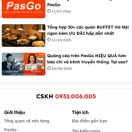
PasGo
17/07/2026
Tổng hợp 30+ các quán BUFFET Hà Nội
ngon kèm ƯU ĐÃI hấp dẫn nhất
12/10/2025
Quảng cáo trên PasGo HIỆU QUẢ hơn
báo chí và kênh truyền thống. Tại sao?
24/04/2026
CSKH
0931.006.005
Giới thiệu
Tiện ích
Tổng quan về nền tảng
Địa điểm gần bạn
PasGo
Tìm kiếm ngay