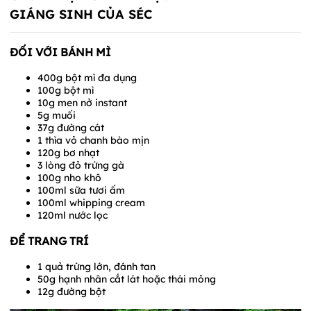
GIÁNG SINH CỦA SÉC
ĐỐI VỚI BÁNH MÌ
400g bột mì đa dụng
100g bột mì
10g men nở instant
5g muối
37g đường cát
1 thìa vỏ chanh bào mịn
120g bơ nhạt
3 lòng đỏ trứng gà
100g nho khô
100ml sữa tươi ấm
100ml whipping cream
120ml nước lọc
ĐỂ TRANG TRÍ
1 quả trứng lớn, đánh tan
50g hạnh nhân cắt lát hoặc thái mỏng
12g đường bột