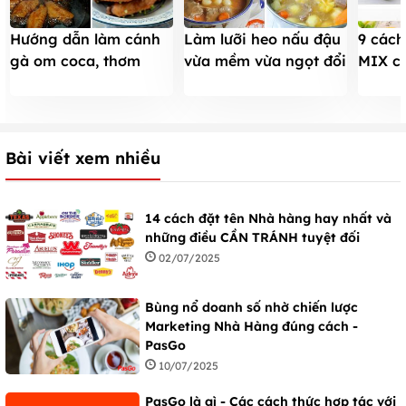
Hướng dẫn làm cánh
Làm lưỡi heo nấu đậu
9 cách
gà om coca, thơm
vừa mềm vừa ngọt đổi
MIX c
ngon ai cũng mê tít
món mỗi ngày
bé yêu
Bài viết xem nhiều
14 cách đặt tên Nhà hàng hay nhất và
những điều CẦN TRÁNH tuyệt đối
02/07/2025
Bùng nổ doanh số nhờ chiến lược
Marketing Nhà Hàng đúng cách -
PasGo
10/07/2025
PasGo là gì - Các cách thức hợp tác với