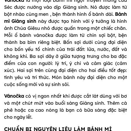
Séc được nướng vào dịp Giáng sinh. Nó được làm từ
bột nhào cùng men , bện thành hình ổ bánh dài.
Bánh
mì Giáng sinh
này được tạo hình với ý tưởng là hình
ảnh Chúa Giêsu nhỏ được quấn trong một chiếc chăn.
Mỗi ổ bánh vánočka được làm từ chín sợi bột, bện
thành ba bím riêng biệt. Bốn sợi dưới cùng đại diện
cho bốn yếu tố chính của trái đất: lửa, nước, đất và
không khí. Ba sợi dây ở giữa tượng trưng cho ba đặc
điểm của con người: lý trí, ý chí và cảm giác (cảm
xúc). Hai sợi trên cùng đại diện cho hai điều tốt đẹp:
tình yêu và tri thức. Món bánh này đại diện cho một
cuộc sống mới và sự sinh sôi.
Vánočka
có vị ngon nhất khi được cắt lát dùng với bơ
và một chút mứt vào buổi sáng Giáng sinh. Thêm cà
phê hoặc ca cao nóng là bạn có bữa sáng đặc biệt
cho ngày lễ!.
CHUẨN BỊ NGUYÊN LIỆU LÀM BÁNH MÌ