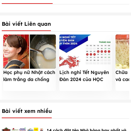
Bài viết Liên quan
Học phụ nữ Nhật cách
Lịch nghỉ Tết Nguyên
Chữa h
làm trắng da chống
Đán 2024 của HỌC
và cao
lão hóa
SINH, sinh viên, các
tỏi n
ngành CHÍNH THỨC
Bài viết xem nhiều
14 cách đặt tên Nhà hàng hay nhất và