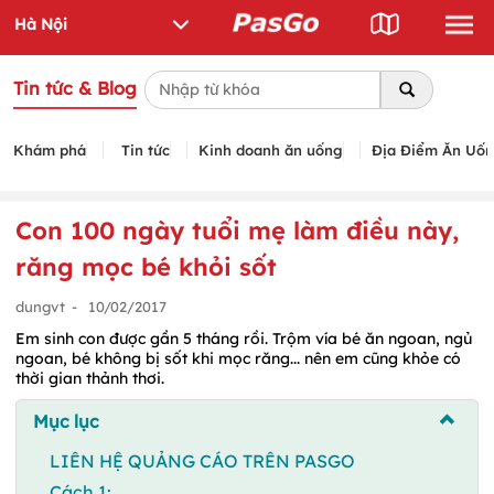
Tin tức & Blog
Khám phá
Tin tức
Kinh doanh ăn uống
Địa Điểm Ăn Uố
Con 100 ngày tuổi mẹ làm điều này,
răng mọc bé khỏi sốt
dungvt
-
10/02/2017
Em sinh con được gần 5 tháng rồi. Trộm vía bé ăn ngoan, ngủ
ngoan, bé không bị sốt khi mọc răng... nên em cũng khỏe có
thời gian thảnh thơi.
Mục lục
LIÊN HỆ QUẢNG CÁO TRÊN PASGO
Cách 1: