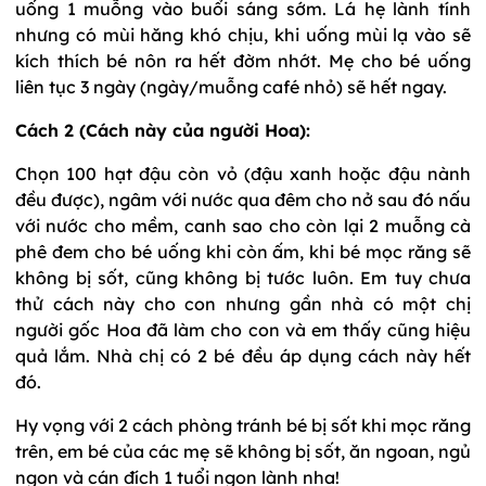
uống 1 muỗng vào buổi sáng sớm. Lá hẹ lành tính
nhưng có mùi hăng khó chịu, khi uống mùi lạ vào sẽ
kích thích bé nôn ra hết đờm nhớt. Mẹ cho bé uống
liên tục 3 ngày (ngày/muỗng café nhỏ) sẽ hết ngay.
Cách 2 (Cách này của người Hoa):
Chọn 100 hạt đậu còn vỏ (đậu xanh hoặc đậu nành
đều được), ngâm với nước qua đêm cho nở sau đó nấu
với nước cho mềm, canh sao cho còn lại 2 muỗng cà
phê đem cho bé uống khi còn ấm, khi bé mọc răng sẽ
không bị sốt, cũng không bị tước luôn. Em tuy chưa
thử cách này cho con nhưng gần nhà có một chị
người gốc Hoa đã làm cho con và em thấy cũng hiệu
quả lắm. Nhà chị có 2 bé đều áp dụng cách này hết
đó.
Hy vọng với 2 cách phòng tránh bé bị sốt khi mọc răng
trên, em bé của các mẹ sẽ không bị sốt, ăn ngoan, ngủ
ngon và cán đích 1 tuổi ngon lành nha!