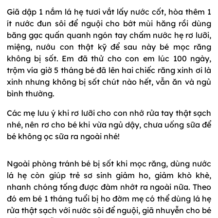
Giã dập 1 nắm lá hẹ tươi vắt lấy nước cốt, hòa thêm 1
ít nước đun sôi để nguội cho bớt mùi hăng rồi dùng
băng gạc quấn quanh ngón tay chấm nước hẹ rơ lưỡi,
miệng, nướu con thật kỹ để sau này bé mọc răng
không bị sốt. Em đã thử cho con em lúc 100 ngày,
trộm vía giờ 5 tháng bé đã lên hai chiếc răng xinh ơi là
xinh nhưng không bị sốt chút nào hết, vẫn ăn và ngủ
bình thường.
Các mẹ lưu ý khi rơ lưỡi cho con nhớ rửa tay thật sạch
nhé, nên rơ cho bé khi vừa ngủ dậy, chưa uống sữa để
bé không ọc sữa ra ngoài nhé!
Ngoài phòng tránh bé bị sốt khi mọc răng, dùng nước
lá hẹ còn giúp trẻ sơ sinh giảm ho, giảm khò khè,
nhanh chóng tống được đàm nhớt ra ngoài nữa. Theo
đó em bé 1 tháng tuổi bị ho đờm mẹ có thể dùng lá hẹ
rửa thật sạch với nước sôi để nguội, giã nhuyễn cho bé