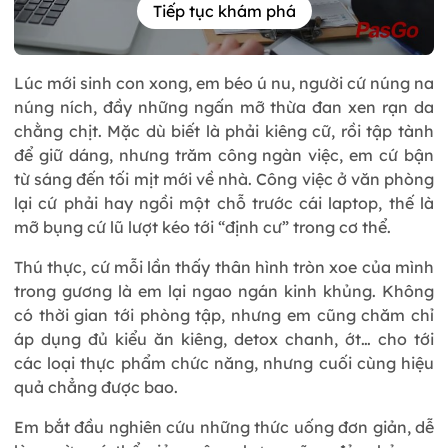
Tiếp tục khám phá
Lúc mới sinh con xong, em béo ú nu, người cứ núng na
núng ních, đầy những ngấn mỡ thừa đan xen rạn da
chằng chịt. Mặc dù biết là phải kiêng cữ, rồi tập tành
để giữ dáng, nhưng trăm công ngàn việc, em cứ bận
từ sáng đến tối mịt mới về nhà. Công việc ở văn phòng
lại cứ phải hay ngồi một chỗ trước cái laptop, thế là
mỡ bụng cứ lũ lượt kéo tới “định cư” trong cơ thể.
Thú thực, cứ mỗi lần thấy thân hình tròn xoe của mình
trong gương là em lại ngao ngán kinh khủng. Không
có thời gian tới phòng tập, nhưng em cũng chăm chỉ
áp dụng đủ kiểu ăn kiêng, detox chanh, ớt… cho tới
các loại thực phẩm chức năng, nhưng cuối cùng hiệu
quả chẳng được bao.
Em bắt đầu nghiên cứu những thức uống đơn giản, dễ