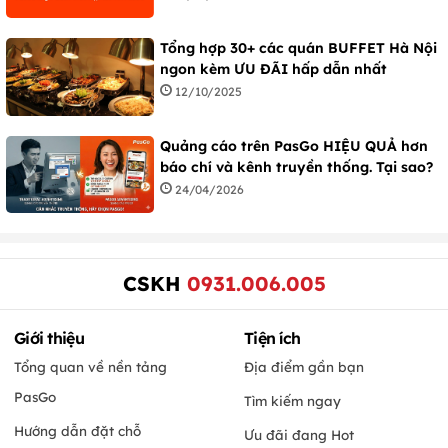
Tổng hợp 30+ các quán BUFFET Hà Nội
ngon kèm ƯU ĐÃI hấp dẫn nhất
12/10/2025
Quảng cáo trên PasGo HIỆU QUẢ hơn
báo chí và kênh truyền thống. Tại sao?
24/04/2026
CSKH
0931.006.005
Giới thiệu
Tiện ích
Tổng quan về nền tảng
Địa điểm gần bạn
PasGo
Tìm kiếm ngay
Hướng dẫn đặt chỗ
Ưu đãi đang Hot