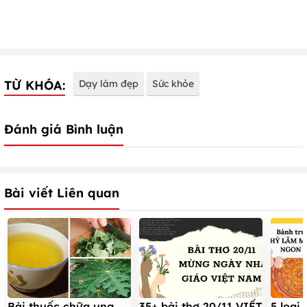
TỪ KHÓA:
Dạy làm đẹp
Sức khỏe
Đánh giá Bình luận
Bài viết Liên quan
Bài thuốc chữa ung
5 loại
35+ bài thơ 20/11 VIẾT