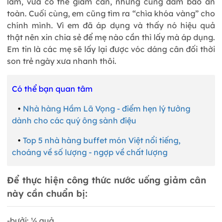
làm, vừa có thể giảm cân, nhưng cũng đảm bảo an
toàn. Cuối cùng, em cũng tìm ra “chìa khóa vàng” cho
chính mình. Vì em đã áp dụng và thấy nó hiệu quả
thật nên xin chia sẻ để mẹ nào cần thì lấy mà áp dụng.
Em tin là các mẹ sẽ lấy lại được vóc dáng cân đối thời
son trẻ ngày xưa nhanh thôi.
Có thể bạn quan tâm
•
Nhà hàng Hầm Lã Vọng - điểm hẹn lý tưởng
dành cho các quý ông sành điệu
•
Top 5 nhà hàng buffet món Việt nổi tiếng,
choáng về số lượng - ngợp về chất lượng
Để thực hiện công thức nước uống giảm cân
này cần chuẩn bị:
-bưởi: ½ quả