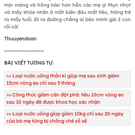
mịn màng và hồng hào hơn hẳn các mẹ ạ! Mụn nhọt
và mấy khóe nhăn ở mắt biến đâu mất tiêu, trông trẻ
ra mấy tuổi. Đi ra đường chẳng ai bảo mình gái 2 con
rồi cả!
Thuuyendoan
----------------------
BÀI VIẾT TƯƠNG TỰ:
>>
Loại nước uống thần kì giúp mẹ sau sinh giảm
15cm vòng eo chỉ sau 3 tháng
>>
Công thức giảm cân đột phá: tiêu 10cm vòng eo
sau 10 ngày đã được khoa học xác nhận
>>
Loại nước uống giúp giảm 10kg chỉ sau 20 ngày
của bà mẹ từng bị chồng chê sồ sề