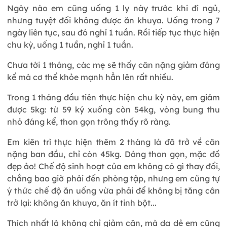
Ngày nào em cũng uống 1 ly này trước khi đi ngủ,
nhưng tuyệt đối không được ăn khuya. Uống trong 7
ngày liên tục, sau đó nghỉ 1 tuần. Rồi tiếp tục thực hiện
chu kỳ, uống 1 tuần, nghỉ 1 tuần.
Chưa tới 1 tháng, các mẹ sẽ thấy cân nặng giảm đáng
kể mà cơ thể khỏe mạnh hẳn lên rất nhiều.
Trong 1 tháng đầu tiên thực hiện chu kỳ này, em giảm
được 5kg: từ 59 ký xuống còn 54kg, vòng bung thu
nhỏ đáng kể, thon gọn trông thấy rõ ràng.
Em kiên trì thực hiện thêm 2 tháng là đã trở về cân
nặng ban đầu, chỉ còn 45kg. Dáng thon gọn, mặc đồ
đẹp ảo! Chế độ sinh hoạt của em không có gì thay đổi,
chẳng bao giờ phải đến phòng tập, nhưng em cũng tự
ý thức chế độ ăn uống vừa phải để không bị tăng cân
trở lại: không ăn khuya, ăn ít tinh bột...
Thích nhất là không chỉ giảm cân, mà da dẻ em cũng