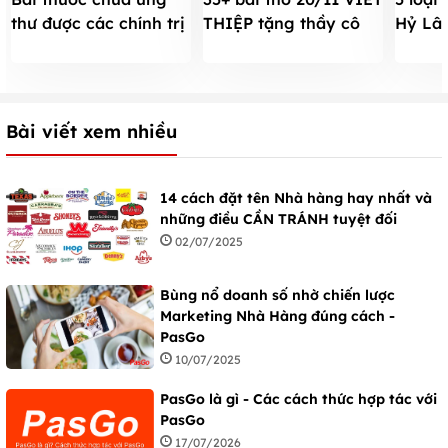
thư được các chính trị
Hỷ Lâ
THIỆP tặng thầy cô
gia tin dùng
NGON 
bày tỏ lòng biết ơn
mua là
hay nhất 2025
Bài viết xem nhiều
14 cách đặt tên Nhà hàng hay nhất và
những điều CẦN TRÁNH tuyệt đối
02/07/2025
Bùng nổ doanh số nhờ chiến lược
Marketing Nhà Hàng đúng cách -
PasGo
10/07/2025
PasGo là gì - Các cách thức hợp tác với
PasGo
17/07/2026