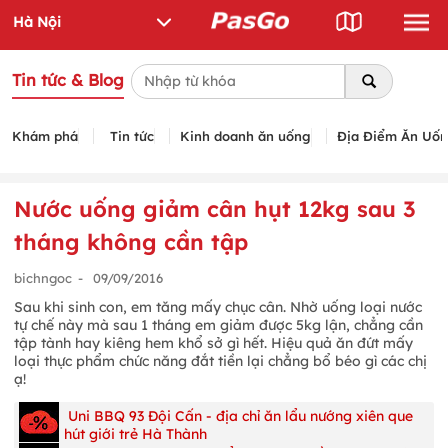
Tin tức & Blog
Khám phá
Tin tức
Kinh doanh ăn uống
Địa Điểm Ăn Uố
Nước uống giảm cân hụt 12kg sau 3
tháng không cần tập
bichngoc
-
09/09/2016
Sau khi sinh con, em tăng mấy chục cân. Nhờ uống loại nước
tự chế này mà sau 1 tháng em giảm được 5kg lận, chẳng cần
tập tành hay kiêng hem khổ sở gì hết. Hiệu quả ăn đứt mấy
loại thực phẩm chức năng đắt tiền lại chẳng bổ béo gì các chị
ạ!
Uni BBQ 93 Đội Cấn - địa chỉ ăn lẩu nướng xiên que
hút giới trẻ Hà Thành