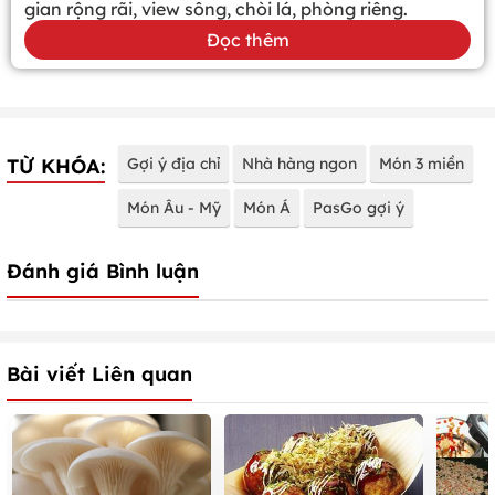
gian rộng rãi, view sông, chòi lá, phòng riêng.
Đọc thêm
TỪ KHÓA:
Gợi ý địa chỉ
Nhà hàng ngon
Món 3 miền
Món Âu - Mỹ
Món Á
PasGo gợi ý
Đánh giá Bình luận
Bài viết Liên quan