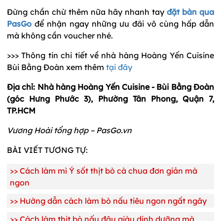
Đừng chần chừ thêm nữa hãy nhanh tay
đặt bàn qua
PasGo
để nhận ngay những ưu đãi vô cùng hấp dẫn
mà không cần voucher nhé.
>>> Thông tin chi tiết về nhà hàng Hoàng Yến Cuisine
Bùi Bằng Đoàn xem thêm
tại đây
Địa chỉ: Nhà hàng Hoàng Yến Cuisine - Bùi Bằng Đoàn
(góc Hưng Phước 3), Phường Tân Phong, Quận 7,
TP.HCM
Vương Hoài tổng hợp – PasGo.vn
BÀI VIẾT TƯƠNG TỰ:
>>
Cách làm mì Ý sốt thịt bò cà chua đơn giản mà
ngon
>>
Hướng dẫn cách làm bò nấu tiêu ngon ngất ngây
>>
Cách làm thịt bò nấu đậu giàu dinh dưỡng mà