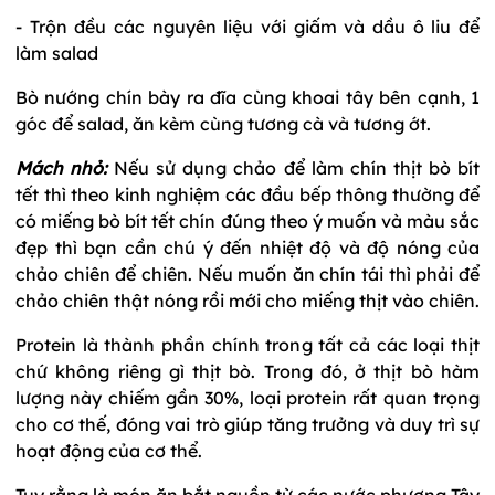
- Trộn đều các nguyên liệu với giấm và dầu ô liu để
làm salad
Bò nướng chín bày ra đĩa cùng khoai tây bên cạnh, 1
góc để salad, ăn kèm cùng tương cà và tương ớt.
Mách nhỏ:
Nếu sử dụng chảo để làm chín thịt bò bít
tết thì theo kinh nghiệm các đầu bếp thông thường để
có miếng bò bít tết chín đúng theo ý muốn và màu sắc
đẹp thì bạn cần chú ý đến nhiệt độ và độ nóng của
chảo chiên để chiên. Nếu muốn ăn chín tái thì phải để
chảo chiên thật nóng rồi mới cho miếng thịt vào chiên.
Protein là thành phần chính trong tất cả các loại thịt
chứ không riêng gì thịt bò. Trong đó, ở thịt bò hàm
lượng này chiếm gần 30%, loại protein rất quan trọng
cho cơ thế, đóng vai trò giúp tăng trưởng và duy trì sự
hoạt động của cơ thể.
Tuy rằng là món ăn bắt nguồn từ các nước phương Tây