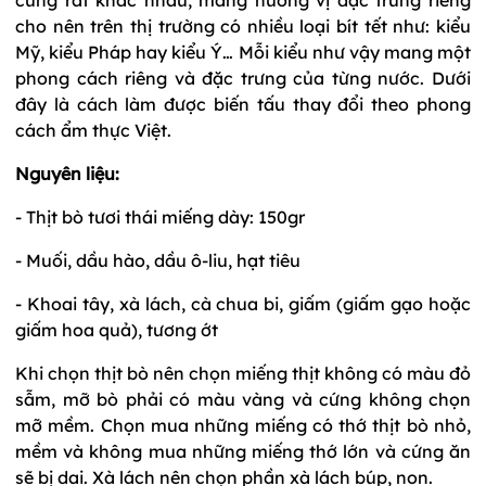
cho nên trên thị trường có nhiều loại bít tết như: kiểu
Mỹ, kiểu Pháp hay kiểu Ý… Mỗi kiểu như vậy mang một
phong cách riêng và đặc trưng của từng nước. Dưới
đây là cách làm được biến tấu thay đổi theo phong
cách ẩm thực Việt.
Nguyên liệu:
- Thịt bò tươi thái miếng dày: 150gr
- Muối, dầu hào, dầu ô-liu, hạt tiêu
- Khoai tây, xà lách, cà chua bi, giấm (giấm gạo hoặc
giấm hoa quả), tương ớt
Khi chọn thịt bò nên chọn miếng thịt không có màu đỏ
sẫm, mỡ bò phải có màu vàng và cứng không chọn
mỡ mềm. Chọn mua những miếng có thớ thịt bò nhỏ,
mềm và không mua những miếng thớ lớn và cứng ăn
sẽ bị dai. Xà lách nên chọn phần xà lách búp, non.