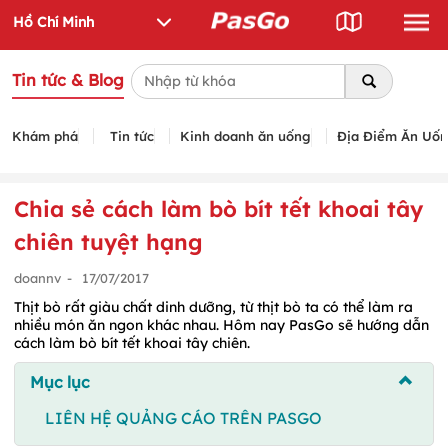
Tin tức & Blog
Khám phá
Tin tức
Kinh doanh ăn uống
Địa Điểm Ăn Uố
Chia sẻ cách làm bò bít tết khoai tây
chiên tuyệt hạng
doannv
-
17/07/2017
Thịt bò rất giàu chất dinh dưỡng, từ thịt bò ta có thể làm ra
nhiều món ăn ngon khác nhau. Hôm nay PasGo sẽ hướng dẫn
cách làm bò bít tết khoai tây chiên.
Mục lục
LIÊN HỆ QUẢNG CÁO TRÊN PASGO