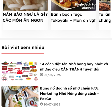
NẤM BÀO NGƯ LÀ GÌ?
Bánh bạch tuộc
Tự là
CÁC MÓN ĂN NGON
Takoyaki – Món ăn vặt
chưng 
CHẾ BIẾN TỪ NẤM
thành thị cực HOT đến
ăn mã
BÀO NGƯ
từ Nhật Bản
Bài viết xem nhiều
14 cách đặt tên Nhà hàng hay nhất và
những điều CẦN TRÁNH tuyệt đối
02/07/2025
Bùng nổ doanh số nhờ chiến lược
Marketing Nhà Hàng đúng cách -
PasGo
10/07/2025