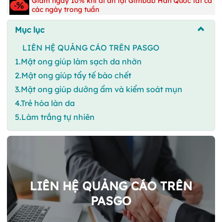
Giảm ngay 10% khi đi ăn tại Gimbab Hàn Quốc tất cả
các ngày trong tuần
Mục lục
LIÊN HỆ QUẢNG CÁO TRÊN PASGO
1.Mật ong giúp làm sạch da nhờn
2.Mật ong giúp tẩy tế bào chết
3.Mật ong giúp dưởng ẩm và kiểm soát mụn
4.Trẻ hóa làn da
5.Làm trắng tự nhiên
LIÊN HỆ QUẢNG CÁO TRÊN
PASGO