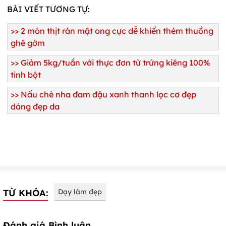
BÀI VIẾT TƯƠNG TỰ:
>>
2 món thịt rán mật ong cực dễ khiến thèm thuồng
ghê gớm
>>
Giảm 5kg/tuần với thực đơn từ trứng kiêng 100%
tinh bột
>>
Nấu chè nha đam đậu xanh thanh lọc cơ đẹp
dáng đẹp da
TỪ KHÓA:
Dạy làm đẹp
Đánh giá Bình luận