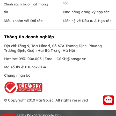
tác
Chính sách bảo mật thông
tin
Nhà hàng đăng ký hợp tác
Điều khoản với Đối tác
Liên hệ về Đầu tư & Hợp tác
Thông tin doanh nghiệp
Địa chỉ: Tầng 9, Tòa Minori, Số 67A Trương Định, Phường
Trương Định, Quận Hai Bà Trưng, Hà Nội
Hotline: 0931.006.005 | Email:
CSKH@pasgo.vn
Mã số thuế: 0106329034
Chứng nhận bởi
© Copyright 2010 PasGo.jsc, All rights reserved
FREE - Đã có trên Google Play