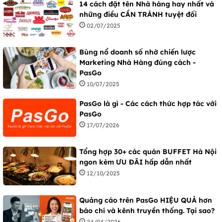
14 cách đặt tên Nhà hàng hay nhất và
những điều CẦN TRÁNH tuyệt đối
02/07/2025
Bùng nổ doanh số nhờ chiến lược
Marketing Nhà Hàng đúng cách -
PasGo
10/07/2025
PasGo là gì - Các cách thức hợp tác với
PasGo
17/07/2026
Tổng hợp 30+ các quán BUFFET Hà Nội
ngon kèm ƯU ĐÃI hấp dẫn nhất
12/10/2025
Quảng cáo trên PasGo HIỆU QUẢ hơn
báo chí và kênh truyền thống. Tại sao?
24/04/2026