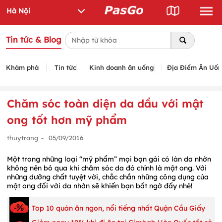
Tin tức & Blog
Khám phá
Tin tức
Kinh doanh ăn uống
Địa Điểm Ăn Uố
Chăm sóc toàn diện da dầu với mật
ong tốt hơn mỹ phẩm
thuytrang
-
05/09/2016
Một trong những loại “mỹ phẩm” mọi bạn gái có làn da nhờn
không nên bỏ qua khi chăm sóc da đó chính là mật ong. Với
những dưỡng chất tuyệt vời, chắc chắn những công dụng của
mật ong đối với da nhờn sẽ khiến bạn bất ngờ đấy nhé!
Top 10 quán ăn ngon, nổi tiếng nhất Quận Cầu Giấy