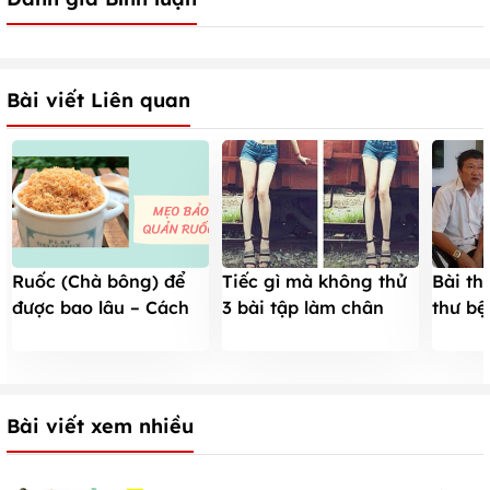
Bài viết Liên quan
Ruốc (Chà bông) để
Tiếc gì mà không thử
Bài th
được bao lâu – Cách
3 bài tập làm chân
thư bệ
bảo quản Ruốc ngon
thon và dài ra
lá đu 
lâu không bị mốc
Bài viết xem nhiều