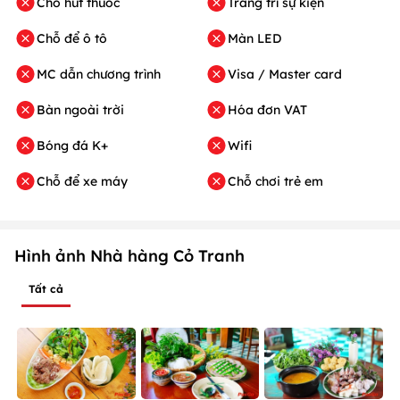
Chỗ hút thuốc
Trang trí sự kiện
Chỗ để ô tô
Màn LED
MC dẫn chương trình
Visa / Master card
Bàn ngoài trời
Hóa đơn VAT
Bóng đá K+
Wifi
Chỗ để xe máy
Chỗ chơi trẻ em
Hình ảnh Nhà hàng Cỏ Tranh
Tất cả