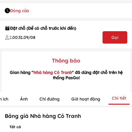
Đóng cửa
Đặt chỗ (Để có chỗ trước khi đến)
1
/
1
/
1
.
00:31
.
09/08
Gọi
2
Thông báo
Gian hàng "
Nhà hàng Cỏ Tranh
" đã dừng đặt chỗ trên hệ
thống PasGo!
Chi tiết
n ích
Ảnh
Chỉ đường
Giờ hoạt động
Bảng giá Nhà hàng Cỏ Tranh
Tất cả