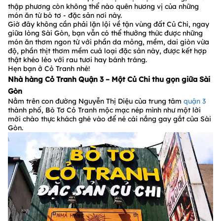
thập phương còn không thể nào quên hương vị của những
món ăn từ bò tơ - đặc sản nơi này.
Giờ đây không cần phải lặn lội về tận vùng đất Củ Chi, ngay
giữa lòng Sài Gòn, bạn vẫn có thể thưởng thức được những
món ăn thơm ngon từ với phần da mỏng, mềm, dai giòn vừa
độ, phần thịt thơm mềm cuả loại đặc sản này, được kết hợp
thật khéo léo với rau tươi hay bánh tráng.
Hẹn bạn ở Cỏ Tranh nhé!
Nhà hàng Cỏ Tranh Quận 3 – Một Củ Chi thu gọn giữa Sài
Gòn
Nằm trên con đường Nguyễn Thị Diệu của trung tâm
quận 3
thành phố, Bò Tơ Cỏ Tranh mộc mạc nép mình như một lời
mời chào thực khách ghé vào để né cái nắng gay gắt của Sài
Gòn.