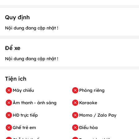
Quy định
Nội dung đang cập nhật !
Để xe
Nội dung đang cập nhật !
Tiện ích
Máy chiếu
Phòng riêng
Âm thanh - ánh sáng
Karaoke
HĐ trực tiếp
Momo / Zalo Pay
Ghế trẻ em
Điều hòa