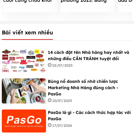
cuối cũng chữa khỏi
phương 2023: Bảng
dầu bắ
nhờ loại cây này
giá, vị nên thử, địa chỉ
em nên
mua
Bài viết xem nhiều
14 cách đặt tên Nhà hàng hay nhất và
những điều CẦN TRÁNH tuyệt đối
02/07/2025
Bùng nổ doanh số nhờ chiến lược
Marketing Nhà Hàng đúng cách -
PasGo
10/07/2025
PasGo là gì - Các cách thức hợp tác với
PasGo
17/07/2026