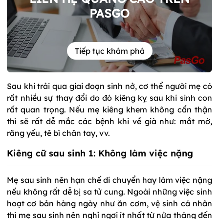
PASGO
Tiếp tục khám phá
Sau khi trải qua giai đoạn sinh nở, cơ thể người mẹ có
rất nhiều sự thay đổi do đó kiêng kỵ sau khi sinh con
rất quan trọng. Nếu mẹ kiêng khem không cẩn thận
thì sẽ rất dễ mắc các bệnh khi về già như: mắt mờ,
răng yếu, tê bì chân tay, vv.
Kiêng cữ sau sinh 1: Không làm việc nặng
Mẹ sau sinh nên hạn chế di chuyển hay làm việc nặng
nếu không rất dễ bị sa tử cung. Ngoài những việc sinh
hoạt cơ bản hàng ngày như ăn cơm, vệ sinh cá nhân
thì mẹ sau sinh nên nghỉ ngơi ít nhất từ nửa tháng đến