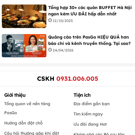
Tổng hợp 30+ các quán BUFFET Hà Nội
ngon kèm ƯU ĐÃI hấp dẫn nhất
12/10/2025
Quảng cáo trên PasGo HIỆU QUẢ hơn
báo chí và kênh truyền thống. Tại sao?
24/04/2026
CSKH
0931.006.005
Giới thiệu
Tiện ích
Tổng quan về nền tảng
Địa điểm gần bạn
PasGo
Tìm kiếm ngay
Hướng dẫn đặt chỗ
Ưu đãi đang Hot
Câu hỏi thường gặp khi đặt
Khám phá các Bộ sưu tập