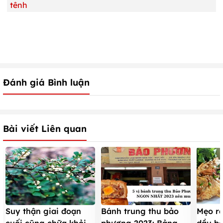
tênh
Đánh giá Bình luận
Bài viết Liên quan
Suy thận giai đoạn
Bánh trung thu bảo
Mẹo rá