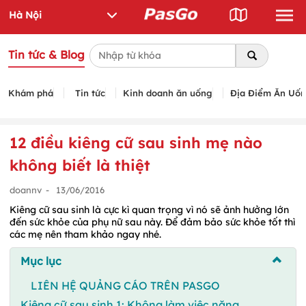
Tin tức & Blog
Khám phá
Tin tức
Kinh doanh ăn uống
Địa Điểm Ăn Uố
12 điều kiêng cữ sau sinh mẹ nào
không biết là thiệt
doannv
-
13/06/2016
Kiêng cữ sau sinh là cực kì quan trọng vì nó sẽ ảnh hưởng lớn
đến sức khỏe của phụ nữ sau này. Để đảm bảo sức khỏe tốt thì
các mẹ nên tham khảo ngay nhé.
Mục lục
LIÊN HỆ QUẢNG CÁO TRÊN PASGO
Kiêng cữ sau sinh 1: Không làm việc nặng