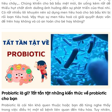
tiêu chảy,... Chúng khiến cho bà bầu mệt mỏi, ăn uống kém rất dễ
thiếu hụt chất dinh dưỡng ảnh hưởng đến sự phát triển của thai nhi.
Có rất nhiều lời khuyên nên sử dụng men tiêu hoá cho bà bầu khi bị
rối loạn tiêu hoá. Vậy thực sự men tiêu hoá có giải quyết được vấn
đề trên hay không và có an toàn cho bé hay không?
Probiotic là gì? Tất tần tật những kiến thức về probiotic
cho bạn
Probiotic là cái tên khá quen thuộc hoặc bạn đã từng nghe thấy
trong việc điều trị một số bệnh liên quan đến tiêu hóa. Tuy nhiên,