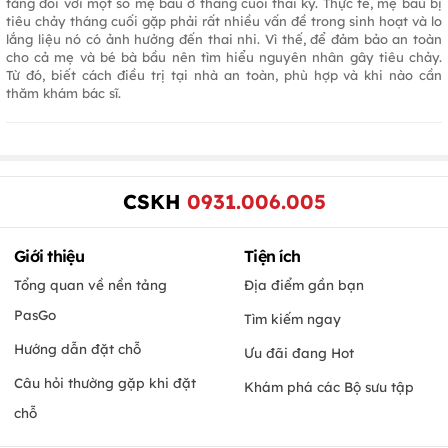
tăng đối với một số mẹ bầu ở tháng cuối thai kỳ. Thực tế, mẹ bầu bị
tiêu chảy tháng cuối gặp phải rất nhiều vấn đề trong sinh hoạt và lo
lắng liệu nó có ảnh hưởng đến thai nhi. Vì thế, để đảm bảo an toàn
cho cả mẹ và bé bà bầu nên tìm hiểu nguyên nhân gây tiêu chảy.
Từ đó, biết cách điều trị tại nhà an toàn, phù hợp và khi nào cần
thăm khám bác sĩ.
CSKH
0931.006.005
Giới thiệu
Tiện ích
Tổng quan về nền tảng
Địa điểm gần bạn
PasGo
Tìm kiếm ngay
Hướng dẫn đặt chỗ
Ưu đãi đang Hot
Câu hỏi thường gặp khi đặt
Khám phá các Bộ sưu tập
chỗ