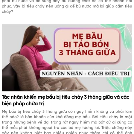
phải bù nước và bổ sung đầy đủ dưỡng chất để có thể nhanh hồi
phục. Vậy bị tiêu chảy nên uống gì để bù nước mà lại giúp cầm tiêu
chảy?
Tác nhân khiến mẹ bầu bị tiêu chảy 3 tháng giữa và các
biện pháp chữa trị
Mẹ bầu bị tiêu chảy 3 tháng giữa có nguy hiểm không và phải làm
thế nào? là băn khoăn của khá đông mẹ bầu. Bởi tiêu chảy là một
trong những bệnh về đại tràng rất nguy hiểm mà bất cứ ai cũng có
thể mắc phải không ngoại trừ các bà mẹ tương lai. Triệu chứng này
gây nên không biết bao nhiêu phiền phức thậm chí có thể ảnh