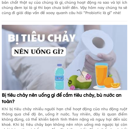
bản chất thật sự của chúng là gì, chúng hoạt động ra sao và lợi ích
chúng đem lại là gì thì bạn chưa biết đến. Vậy hôm nay chúng ta sẽ
cùng đi giải đáp vấn đề xoay quanh câu hỏi “Probiotic là gì” nhé!
Bị tiêu chảy nên uống gì để cầm tiêu chảy, bù nước an
toàn?
Khi bị tiêu chảy nhiều người hạn chế hoạt động của nhu động ruột
thông qua chế độ ăn, uống ít nước. Tuy nhiên, đây là quan điểm
không đúng, có thể khiến bệnh tình thêm nặng và nguy hại đến sức
khoẻ. Khi bị tiêu chảy bạn không nên nhịn uống mà ngược lại còn