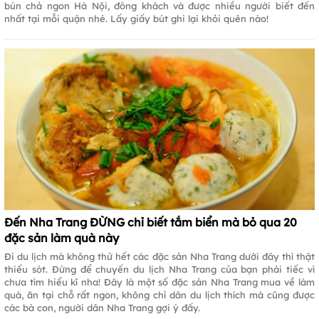
bún chả ngon Hà Nội, đông khách và được nhiều người biết đến
nhất tại mỗi quận nhé. Lấy giấy bút ghi lại khỏi quên nào!
Đến Nha Trang ĐỪNG chỉ biết tắm biển mà bỏ qua 20
đặc sản làm quà này
Đi du lịch mà không thử hết các đặc sản Nha Trang dưới đây thì thật
thiếu sót. Đừng để chuyến du lịch Nha Trang của bạn phải tiếc vì
chưa tìm hiểu kĩ nha! Đây là một số đặc sản Nha Trang mua về làm
quà, ăn tại chỗ rất ngon, không chỉ dân du lịch thích mà cũng được
các bà con, người dân Nha Trang gợi ý đấy.