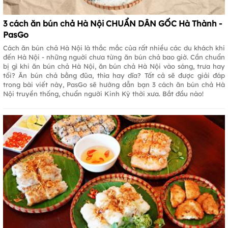
3 cách ăn bún chả Hà Nội CHUẨN DÂN GỐC Hà Thành -
PasGo
Cách ăn bún chả Hà Nội là thắc mắc của rất nhiều các du khách khi
đến Hà Nội - những nguời chưa từng ăn bún chả bao giờ. Cần chuẩn
bị gì khi ăn bún chả Hà Nội, ăn bún chả Hà Nội vào sáng, trưa hay
tối? Ăn bún chả bằng đũa, thìa hay dĩa? Tất cả sẽ được giải đáp
trong bài viết này, PasGo sẽ hướng dẫn bạn 3 cách ăn bún chả Hà
Nội truyền thống, chuẩn người Kinh Kỳ thời xưa. Bắt đầu nào!