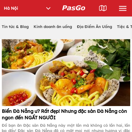
Tin tức & Blog
Kinh doanh ăn uống
Địa Điểm Ăn Uống
Tiệc & 
Biển Đà Nẵng ư? Rất đẹp! Nhưng đặc sản Đà Nẵng còn
ngon đến NGẤT NGƯỜI
Đố bạn ăn Đặc sản Đà Nẵng này một lần mà không có lần hai, lần
ba đấy! Đặc sản Đà Nẵng đã có mặt mọi nơi nhưng hương vị đặc