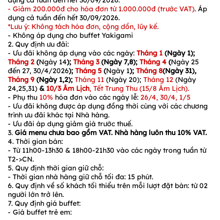
dụng
cả tuần
đến hết
30/09/2026
.
- Giảm 200.000đ cho hóa đơn từ 1.000.000đ
(
trước VAT)
.
Áp
dụng
cả tuần
đến hết
30/09/2026
.
*Lưu ý: Không tách hóa đơn, cộng dồn, lũy kế.
- Không áp dụng cho buffet Yakigami
2. Quy định ưu đãi:
- Ưu đãi không áp dụng vào các ngày:
Tháng 1
(Ngày 1);
Tháng 2
(
Ngày 14
);
Tháng 3
(Ngày 7,8);
Tháng 4
(
Ngày 25
đến 27, 30/4/2026
);
Tháng 5
(
Ngày 1
);
Tháng 8
(Ngày 31),
Tháng 9
(Ngày 1,2);
Tháng 11
(Ngày 20);
Tháng 12
(Ngày
24,25,31)
&
10/3 Âm Lịch
, Tết Trung Thu (15/8 Âm Lịch).
- Phụ thu
10%
hóa đơn vào các ngày lễ:
26/4, 30/4, 1/5
- Ưu đãi không được áp dụng đồng thời cùng với các chương
trình ưu đãi khác tại Nhà hàng.
- Ưu đãi áp dụng giảm giá trước thuế.
3.
Giá menu chưa bao gồm VAT. Nhà hàng luôn thu 10% VAT.
4. Thời gian bán:
-
Từ
11h00-13h30 & 18h00-21h30
vào các ngày trong tuần từ
T2->CN.
5.
Quy định thời gian giữ chỗ:
- Thời gian nhà hàng giữ chỗ tối đa:
15
phút.
6. Quy định về số khách tối thiểu trên mỗi lượt đặt bàn:
từ
02
người lớn
trở lên.
7. Quy định giá buffet:
- Giá buffet trẻ em: