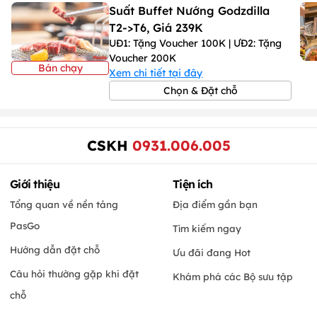
Suất Buffet Nướng Godzdilla
- Đồ uống
không cồn
:
15.000
vnđ/chai (lon)
- Đồ uống
có cồn
:
50.000
vnđ/chai (lon)
T2->T6, Giá 239K
UĐ1: Tặng Voucher 100K | ƯĐ2: Tặng
Voucher 200K
Bán chạy
Xem chi tiết tại đây
Chọn & Đặt chỗ
CSKH
0931.006.005
Giới thiệu
Tiện ích
Tổng quan về nền tảng
Địa điểm gần bạn
PasGo
Tìm kiếm ngay
Hướng dẫn đặt chỗ
Ưu đãi đang Hot
Câu hỏi thường gặp khi đặt
Khám phá các Bộ sưu tập
chỗ