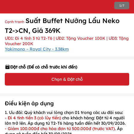
1
/
7
Suất Buffet Nướng Lẩu Neko
Cạnh tranh
T2->CN, Giá 369K
ƯĐ1: Đi 4 tính 3 từ T2-T6 | ƯĐ2: Tặng Voucher 100K | ƯĐ3: Tặng
Voucher 200K
Yakimono – Royal City - 3.38km
Đặt chỗ (Để có chỗ trước khi đến)
Chọn & Đặt chỗ
Điều kiện áp dụng
1. Ưu đãi:
Quý khách vui lòng chọn
01
trong các ưu đãi sau:
- Đi 4 tính tiền 3 (có lũy tiến)
cho khách hàng:
Đặt từ 4 người
lớn trở lên
.
Áp dụng từ
T2-T6
hàng tuần đến hết
30/09/2026
.
- Giảm 100.000đ cho hóa đơn từ 500.000đ
(
trước VAT)
.
Áp