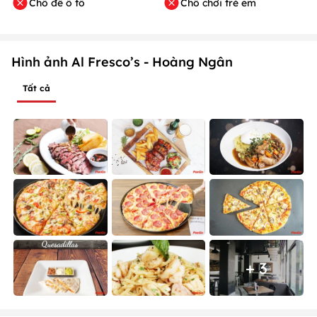
Chỗ để ô tô
Chỗ chơi trẻ em
Hình ảnh Al Fresco’s - Hoàng Ngân
Tất cả
+ 3