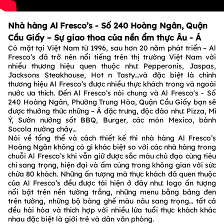
Nhà hàng Al Fresco’s - Số 240 Hoàng Ngân, Quận
Cầu Giấy – Sự giao thoa của nền ẩm thực Âu - Á
Có mặt tại Việt Nam từ 1996, sau hơn 20 năm phát triển – Al
Fresco’s đã trở nên nổi tiếng trên thị trường Việt Nam với
nhiều thương hiệu quen thuộc như: Pepperonis, Jaspas,
Jacksons Steakhouse, Hot n Tasty…và đặc biệt là chính
thương hiệu Al Fresco’s được nhiều thực khách trong và ngoài
nước ưa thích. Đến Al Fresco’s nói chung và Al Fresco's - Số
240 Hoàng Ngân, Phường Trung Hòa, Quận Cầu Giấy bạn sẽ
được thưởng thức những
– Á đặc trưng, độc đáo như: Pizza, Mì
Ý, Sườn nướng sốt BBQ, Burger, các món Mexico, bánh
Socola nướng chảy…
Nói về tổng thể và cách thiết kế thì nhà hàng Al Fresco’s
Hoàng Ngân không có gì khác biệt so với các nhà hàng trong
chuỗi Al Fresco’s khi vẫn giữ được sắc màu chủ đạo cùng tiêu
chí sang trọng, hiện đại và ấm cúng trong không gian với sức
chứa 80 khách. Những ấn tượng mà thực khách đã quen thuộc
của Al Fresco’s đều được tái hiện ở đây như: logo ấn tượng
nổi bật trên nền tường trắng, những menu bằng bảng đen
trên tường, những bộ bàng ghế màu nâu sang trọng… tất cả
đều hài hòa và thích hợp với nhiều lứa tuổi thực khách khác
nhau đặc biệt là giới trẻ và dân văn phòng.