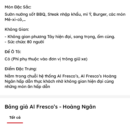
Món Đặc Sắc:
Sườn nướng sốt BBQ, Steak nhập khẩu, mì Ý, Burger, các món
Mê-xi-cô,…
Không Gian:
- Không gian phương Tây hiện đại, sang trọng, ấm cúng.
- Sức chứa: 80 người
Để Ô Tô:
Có (Phí phụ thuộc vào đơn vị trông giữ xe)
Điểm Đặc Trưng:
Nằm trong chuỗi hệ thống Al Fresco’s, Al Fresco’s Hoàng
Ngân hấp dẫn thực khách nhờ không gian hiện đại cùng
những món ăn hấp dẫn
Bảng giá Al Fresco’s - Hoàng Ngân
Tất cả