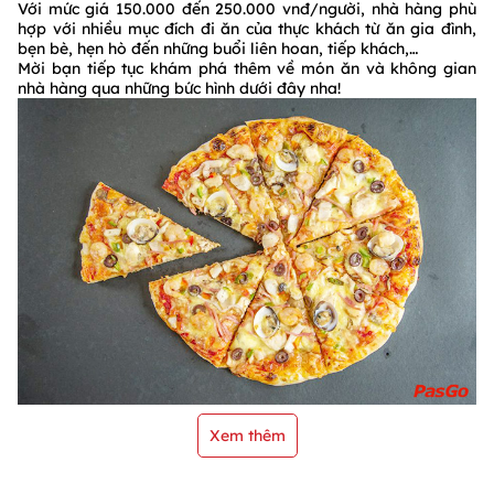
Với mức giá 150.000 đến 250.000 vnđ/người, nhà hàng phù
hợp với nhiều mục đích đi ăn của thực khách từ ăn gia đình,
bẹn bè, hẹn hò đến những buổi liên hoan, tiếp khách,…
Mời bạn tiếp tục khám phá thêm về món ăn và không gian
nhà hàng qua những bức hình dưới đây nha!
Xem thêm