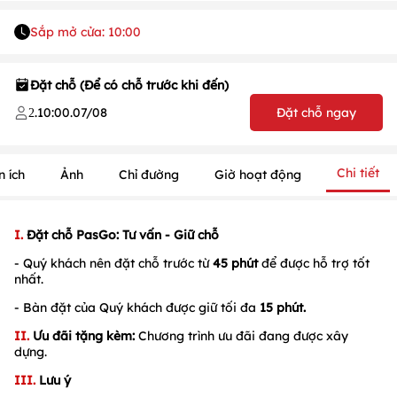
Sắp mở cửa: 10:00
Đặt chỗ (Để có chỗ trước khi đến)
.
10:00
.
07/08
Đặt chỗ ngay
2
Chi tiết
n ích
Ảnh
Chỉ đường
Giờ hoạt động
1
/
1
/
1
I.
Đặt chỗ PasGo: Tư vấn - Giữ chỗ
- Quý khách nên đặt chỗ trước từ
45 phút
để được hỗ trợ tốt
nhất.
- Bàn đặt của Quý khách được giữ tối đa
15 phút.
II.
Ưu đãi tặng kèm:
Chương trình ưu đãi đang được xây
dựng.
III.
Lưu ý