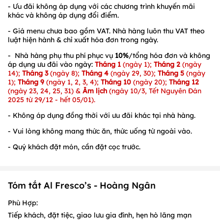
- Ưu đãi không áp dụng với các chương trình khuyến mãi
khác và không áp dụng đổi điểm.
- Giá menu chưa bao gồm VAT. Nhà hàng luôn thu VAT theo
luật hiện hành & chỉ xuất hóa đơn trong ngày.
-
Nhà hàng phụ thu phí phục vụ
10%
/tổng hóa đơn và không
áp dụng ưu đãi vào ngày:
Tháng 1
(ngày 1);
Tháng 2
(ngày
14);
Tháng 3
(ngày 8);
Tháng 4
(ngày 29, 30);
Tháng 5
(ngày
1);
Tháng 9
(ngày 1, 2, 3, 4);
Tháng 10
(ngày 20);
Tháng 12
(ngày 23, 24, 25, 31) &
Âm lịch
(ngày 10/3, Tết Nguyên Đán
2025 từ 29/12 - hết 05/01).
- Không áp dụng đồng thời với ưu đãi khác tại nhà hàng.
- Vui lòng không mang thức ăn, thức uống từ ngoài vào.
- Quý khách đặt món, cần đặt cọc trước.
Tóm tắt Al Fresco’s - Hoàng Ngân
Phù Hợp:
Tiếp khách, đặt tiệc, giao lưu gia đình, hẹn hò lãng mạn