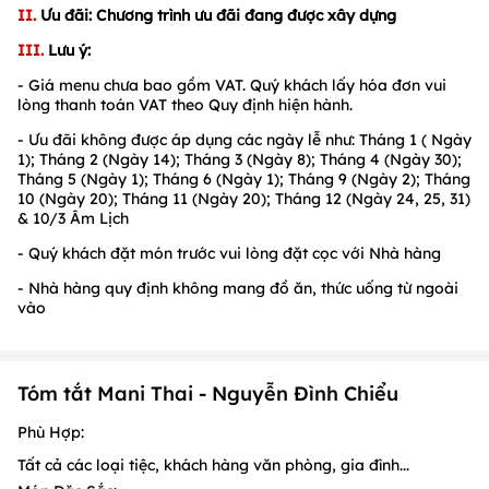
II.
Ưu đãi: Chương trình ưu đãi đang được xây dựng
1
/
1
/
1
III.
Lưu ý:
- Giá menu chưa bao gồm VAT. Quý khách lấy hóa đơn vui
lòng thanh toán
VAT theo Quy định hiện hành.
- Ưu đãi không được áp dụng các ngày lễ như: Tháng 1 ( Ngày
1); Tháng 2 (Ngày 14); Tháng 3 (Ngày 8); Tháng 4 (Ngày 30);
Tháng 5 (Ngày 1); Tháng 6 (Ngày 1); Tháng 9 (Ngày 2); Tháng
10 (Ngày 20); Tháng 11 (Ngày 20); Tháng 12 (Ngày 24, 25, 31)
& 10/3 Âm Lịch
- Quý khách đặt món trước vui lòng đặt cọc với Nhà hàng
- Nhà hàng quy định không mang đồ ăn, thức uống từ ngoài
vào
Tóm tắt Mani Thai - Nguyễn Đình Chiểu
Phù Hợp:
Tất cả các loại tiệc, khách hàng văn phòng, gia đình...