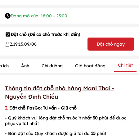
Đang mở cửa: 18:00 - 23:00
Đặt chỗ (Để có chỗ trước khi đến)
.
19:15
.
09/08
Đặt chỗ ngay
2
Chi tiết
n ích
Ảnh
Chỉ đường
Giờ hoạt động
Thông tin đặt chỗ nhà hàng Mani Thai -
Nguyễn Đình Chiểu
I.
Đặt chỗ PasGo: Tư vấn - Giữ chỗ
- Quý khách vui lòng đặt chỗ trước ít nhất
30
phút để được
phục vụ tốt nhất
- Bàn đặt của Quý khách được giữ tối đa
15
phút