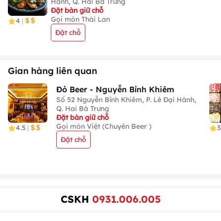
Hành, Q. Hai Bà Trưng
Đặt bàn giữ chỗ
Gọi món Thái Lan
4
|
Đặt chỗ
Gian hàng liên quan
Đỏ Beer - Nguyễn Bỉnh Khiêm
Số 52 Nguyễn Bỉnh Khiêm, P. Lê Đại Hành,
Q. Hai Bà Trưng
Đặt bàn giữ chỗ
Gọi món Việt (Chuyên Beer )
4.5
3
|
Đặt chỗ
CSKH
0931.006.005