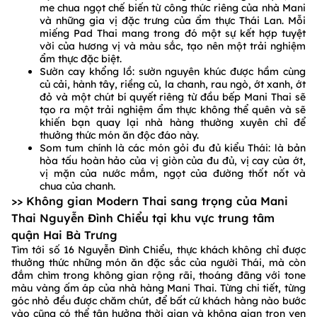
me chua ngọt chế biến từ công thức riêng của nhà Mani
và những gia vị đặc trưng của ẩm thực Thái Lan. Mỗi
miếng Pad Thai mang trong đó một sự kết hợp tuyệt
vời của hương vị và màu sắc, tạo nên một trải nghiệm
ẩm thực đặc biệt.
Sườn cay khổng lồ: sườn nguyên khúc được hầm cùng
củ cải, hành tây, riềng củ, la chanh, rau ngò, ớt xanh, ớt
đỏ và một chút bí quyết riêng từ đầu bếp Mani Thai sẽ
tạo ra một trải nghiệm ẩm thực không thể quên và sẽ
khiến bạn quay lại nhà hàng thường xuyên chỉ để
thưởng thức món ăn độc đáo này.
Som tum chính là các món gỏi đu đủ kiểu Thái: là bản
hòa tấu hoàn hảo của vị giòn của đu đủ, vị cay của ớt,
vị mặn của nước mắm, ngọt của đường thốt nốt và
chua của chanh.
>> Không gian Modern Thai sang trọng của Mani
Thai Nguyễn Đình Chiểu tại khu vực trung tâm
quận Hai Bà Trưng
Tìm tới số 16 Nguyễn Đình Chiểu, thực khách không chỉ được
thưởng thức những món ăn đặc sắc của người Thái, mà còn
đắm chìm trong không gian rộng rãi, thoáng đãng với tone
màu vàng ấm áp của nhà hàng Mani Thai. Từng chi tiết, từng
góc nhỏ đều được chăm chút, để bất cứ khách hàng nào bước
vào cũng có thể tận hưởng thời gian và không gian trọn vẹn