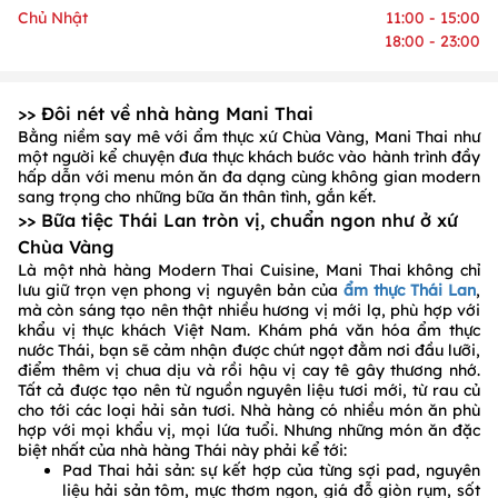
Chủ Nhật
11:00 - 15:00
18:00 - 23:00
>> Đôi nét về nhà hàng Mani Thai
Bằng niềm say mê với ẩm thực xứ Chùa Vàng, Mani Thai như
một người kể chuyện đưa thực khách bước vào hành trình đầy
hấp dẫn với menu món ăn đa dạng cùng không gian modern
sang trọng cho những bữa ăn thân tình, gắn kết.
>> Bữa tiệc Thái Lan tròn vị, chuẩn ngon như ở xứ
Chùa Vàng
Là một nhà hàng Modern Thai Cuisine, Mani Thai không chỉ
lưu giữ trọn vẹn phong vị nguyên bản của
ẩm thực Thái Lan
,
mà còn sáng tạo nên thật nhiều hương vị mới lạ, phù hợp với
khẩu vị thực khách Việt Nam. Khám phá văn hóa ẩm thực
nước Thái, bạn sẽ cảm nhận được chút ngọt đằm nơi đầu lưỡi,
điểm thêm vị chua dịu và rồi hậu vị cay tê gây thương nhớ.
Tất cả được tạo nên từ nguồn nguyên liệu tươi mới, từ rau củ
cho tới các loại hải sản tươi. Nhà hàng có nhiều món ăn phù
hợp với mọi khẩu vị, mọi lứa tuổi. Nhưng những món ăn đặc
biệt nhất của nhà hàng Thái này phải kể tới:
Pad Thai hải sản: sự kết hợp của từng sợi pad, nguyên
liệu hải sản tôm, mực thơm ngon, giá đỗ giòn rụm, sốt