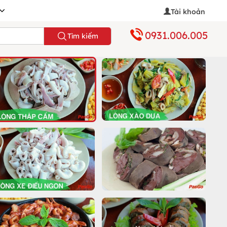
Tài khoản
0931.006.005
Tìm kiếm