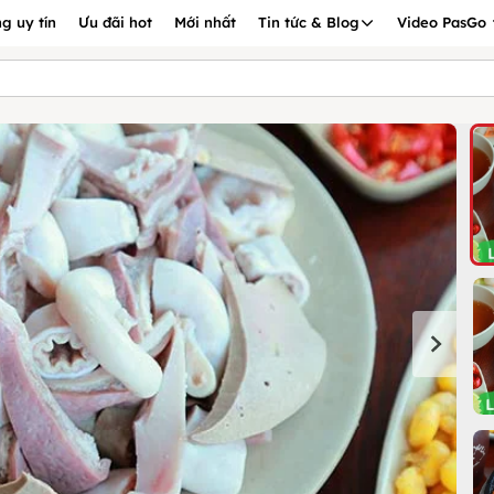
g uy tín
Ưu đãi hot
Mới nhất
Tin tức & Blog
Video PasGo