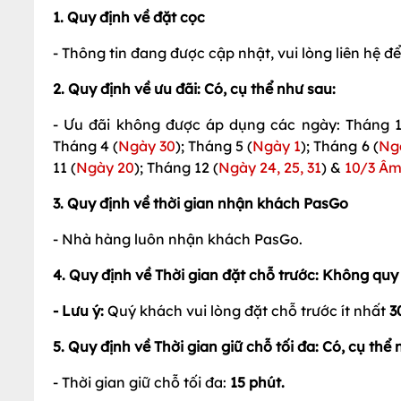
1. Quy định về đặt cọc
- Thông tin đang được cập nhật, vui lòng liên hệ để b
2. Quy định về ưu đãi: Có, cụ thể như sau:
- Ưu đãi không được áp dụng các ngày: Tháng 
Tháng 4 (
Ngày 30
); Tháng 5 (
Ngày 1
); Tháng 6 (
Ng
11 (
Ngày 20
); Tháng 12 (
Ngày 24, 25, 31
) &
10/3 Âm
3. Quy định về thời gian nhận khách PasGo
- Nhà hàng luôn nhận khách PasGo.
4. Quy định về Thời gian đặt chỗ trước: Không quy
- Lưu ý:
Quý khách vui lòng đặt chỗ trước ít nhất
3
5. Quy định về Thời gian giữ chỗ tối đa: Có, cụ thể 
- Thời gian giữ chỗ tối đa:
15 phút.