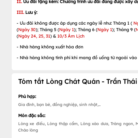
II.
Ưu đãi tặng kèm: Chương trình ưu đãi đang được xây d
III.
Lưu ý:
- Ưu đãi không được áp dụng các ngày lễ như: Tháng 1 (
N
(
Ngày 30
); Tháng 5 (
Ngày 1
); Tháng 6 (
Ngày 1
); Tháng 9 (
(
Ngày 24, 25, 31
) &
10/3 Âm Lịch
- Nhà hàng không xuất hóa đơn
- Nhà hàng không tính phí khi mang đồ uống từ ngoài vào
Tóm tắt Lòng Chát Quán - Trần Thái
Phù hợp:
Gia đình, bạn bè, đồng nghiệp, sinh nhật,…
Món đặc sắc:
Lòng xe điếu, Lòng thập cẩm, Lòng xào dưa, Tràng ngon, 
Cháo lòng