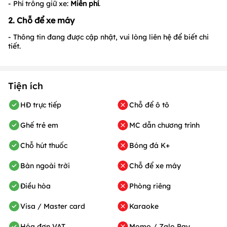
- Phí trông giữ xe:
Miễn phí
.
2. Chỗ để xe máy
- Thông tin đang được cập nhật, vui lòng liên hệ để biết chi
tiết.
Tiện ích
HĐ trực tiếp
Chỗ để ô tô
Ghế trẻ em
MC dẫn chương trình
Chỗ hút thuốc
Bóng đá K+
Bàn ngoài trời
Chỗ để xe máy
Điều hòa
Phòng riêng
Visa / Master card
Karaoke
Hóa đơn VAT
Momo / Zalo Pay