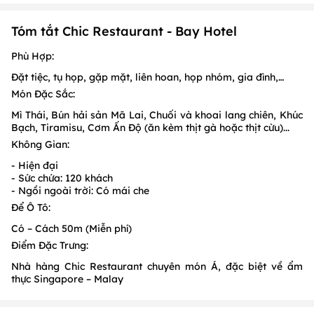
Tóm tắt Chic Restaurant - Bay Hotel
Phù Hợp:
Đặt tiệc, tụ họp, gặp mặt, liên hoan, họp nhóm, gia đình,…
Món Đặc Sắc:
Mì Thái, Bún hải sản Mã Lai, Chuối và khoai lang chiên, Khúc
Bạch, Tiramisu, Cơm Ấn Độ (ăn kèm thịt gà hoặc thịt cừu)...
Không Gian:
- Hiện đại
- Sức chứa: 120 khách
- Ngồi ngoài trời: Có mái che
Để Ô Tô:
Có – Cách 50m (Miễn phí)
Điểm Đặc Trưng:
Nhà hàng Chic Restaurant chuyên món Á, đặc biệt về ẩm
thực Singapore – Malay