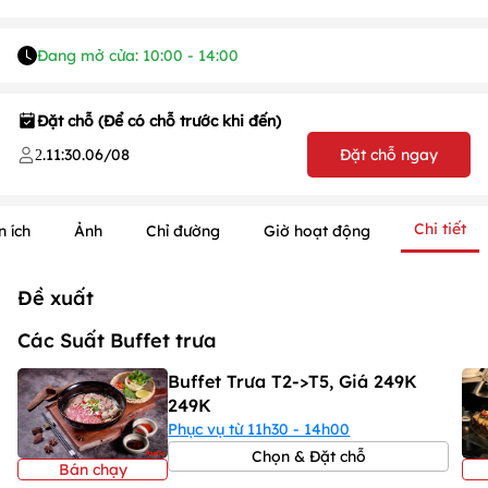
Đang mở cửa: 10:00 - 14:00
Đặt chỗ (Để có chỗ trước khi đến)
.
11:30
.
06/08
Đặt chỗ ngay
2
Chi tiết
n ích
Ảnh
Chỉ đường
Giờ hoạt động
Đề xuất
Các Suất Buffet trưa
Buffet Trưa T2->T5, Giá 249K
249K
Phục vụ từ 11h30 - 14h00
1
/
1
/
1
Chọn & Đặt chỗ
Bán chạy