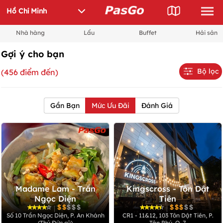
Nhà hàng
Lẩu
Buffet
Hải sản
Gợi ý cho bạn
Bộ lọc
(456 điểm đến)
Gần Bạn
Mức Ưu Đãi
Đánh Giá
Madame Lam - Trần
Kingscross - Tôn Dật
Ngọc Diện
Tiên
|
|
Số 10 Trần Ngọc Diện, P. An Khánh
CR1 - 11&12, 103 Tôn Dật Tiên, P.
(Thủ Đức cũ)
Tân Phú, Q. 7