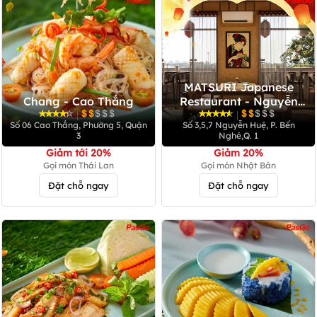
MATSURI Japanese
Chang - Cao Thắng
Restaurant - Nguyễn
Huệ
|
|
Số 06 Cao Thắng, Phường 5, Quận
Số 3,5,7 Nguyễn Huệ, P. Bến
3
Nghé,Q. 1
Giảm tới 20%
Giảm 20%
Gọi món Thái Lan
Gọi món Nhật Bản
Đặt chỗ ngay
Đặt chỗ ngay