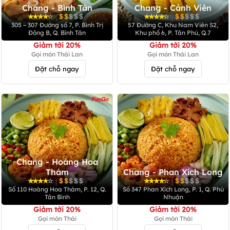
Chang - Bình Tân
Chang - Cảnh Viên
|
|
305 – 307 Đường số 7, P. Bình Trị
57 Đường C, Khu Nam Viên S2,
Đông B, Q. Bình Tân
Khu phố 6, P. Tân Phú, Q.7
Giảm tới 20%
Giảm tới 20%
Gọi món Thái Lan
Gọi món Thái Lan
Đặt chỗ ngay
Đặt chỗ ngay
Chang - Hoàng Hoa
Thám
Chang - Phan Xích Long
|
|
Số 110 Hoàng Hoa Thám, P. 12, Q.
Số 347 Phan Xích Long, P. 1, Q. Phú
Tân Bình
Nhuận
Giảm tới 20%
Giảm tới 20%
Gọi món Thái
Gọi món Thái