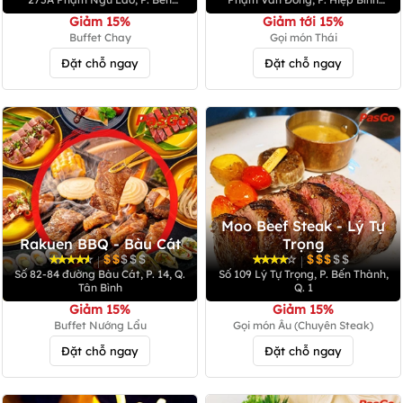
Thành, Q.1
Chánh, Tp. Thủ Đức
Giảm 15%
Giảm tới 15%
Buffet Chay
Gọi món Thái
Đặt chỗ ngay
Đặt chỗ ngay
Moo Beef Steak - Lý Tự
Rakuen BBQ - Bàu Cát
Trọng
|
|
Số 82-84 đường Bàu Cát, P. 14, Q.
Số 109 Lý Tự Trọng, P. Bến Thành,
Tân Bình
Q. 1
Giảm 15%
Giảm 15%
Buffet Nướng Lẩu
Gọi món Âu (Chuyên Steak)
Đặt chỗ ngay
Đặt chỗ ngay