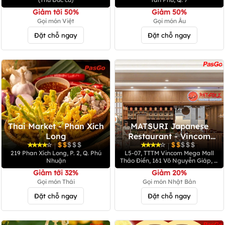
Giảm tới 50%
Giảm 50%
Gọi món Việt
Gọi món Âu
Đặt chỗ ngay
Đặt chỗ ngay
Thai Market - Phan Xích
MATSURI Japanese
Long
Restaurant - Vincom
Mega Mall Thảo Điền
|
|
219 Phan Xích Long, P. 2, Q. Phú
L5-07, TTTM Vincom Mega Mall
Nhuận
Thảo Điền, 161 Võ Nguyễn Giáp, P.
Thảo Điền, TP. Thủ Đức
Giảm tới 32%
Giảm 20%
Gọi món Thái
Gọi món Nhật Bản
Đặt chỗ ngay
Đặt chỗ ngay