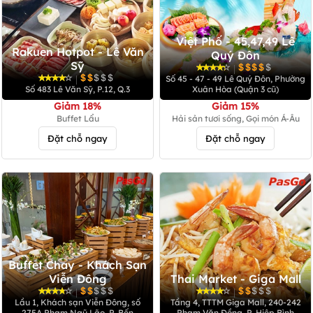
Việt Phố - 45,47,49 Lê
Rakuen Hotpot - Lê Văn
Quý Đôn
Sỹ
|
|
Số 45 - 47 - 49 Lê Quý Đôn, Phường
Số 483 Lê Văn Sỹ, P.12, Q.3
Xuân Hòa (Quận 3 cũ)
Giảm 18%
Giảm 15%
Buffet Lẩu
Hải sản tươi sống, Gọi món Á-Âu
Đặt chỗ ngay
Đặt chỗ ngay
Buffet Chay - Khách Sạn
Viễn Đông
Thai Market - Giga Mall
|
|
Lầu 1, Khách sạn Viễn Đông, số
Tầng 4, TTTM Giga Mall, 240-242
275A Phạm Ngũ Lão, P. Bến
Phạm Văn Đồng, P. Hiệp Bình