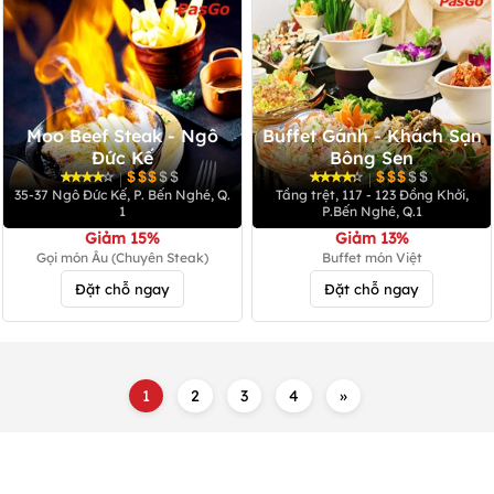
Moo Beef Steak - Ngô
Buffet Gánh - Khách Sạn
Đức Kế
Bông Sen
|
|
35-37 Ngô Đức Kế, P. Bến Nghé, Q.
Tầng trệt, 117 - 123 Đồng Khởi,
1
P.Bến Nghé, Q.1
Giảm 15%
Giảm 13%
Gọi món Âu (Chuyên Steak)
Buffet món Việt
Đặt chỗ ngay
Đặt chỗ ngay
1
2
3
4
»