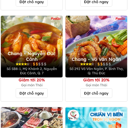
Đặt chỗ ngay
Đặt chỗ ngay
Chang - Nguyễn Đức
Cảnh
Chang - Võ Văn Ngân
|
|
Số SB8-1, Mỹ Khánh 2, Nguyễn
Số 292 Võ Văn Ngân, P. Bình Thọ,
Đức Cảnh, Q. 7
Q. Thủ Đức
Giảm tới 20%
Giảm tới 20%
Gọi món Thái
Gọi món Thái
Đặt chỗ ngay
Đặt chỗ ngay