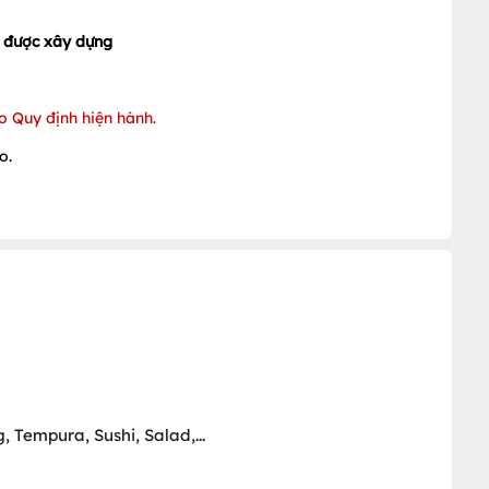
g được xây dựng
 Quy định hiện hành.
o.
 Tempura, Sushi, Salad,...