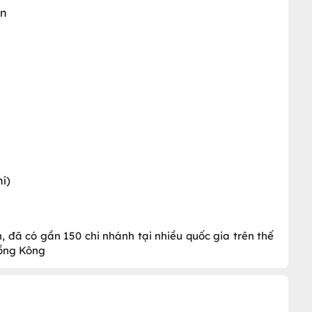
ản
í)
 đã có gần 150 chi nhánh tại nhiều quốc gia trên thế
Hồng Kông