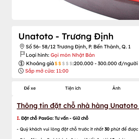
Unatoto - Trương Định
Số 56- 58/12 Trương Định, P. Bến Thành, Q. 1
Loại hình:
Gọi món Nhật Bản
Khoảng giá
:
200.000 - 300.000 đ/người
Sắp mở cửa: 11:00
Để xe
Tiện ích
Ảnh
Thông tin đặt chỗ nhà hàng Unatoto
I.
Đặt chỗ PasGo
: Tư vấn - Giữ chỗ
- Quý khách vui lòng đặt chỗ trước ít nhất
30
phút để được 