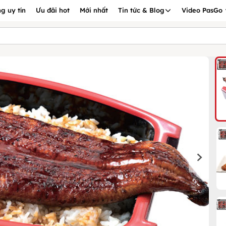
g uy tín
Ưu đãi hot
Mới nhất
Tin tức & Blog
Video PasGo