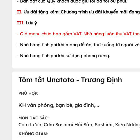
- Bàn đặt của Quý khách được giữ tối đa tới
60
phút.
II.
Ưu đãi tặng kèm: Chương trình ưu đãi khuyến mãi đan
III
. Lưu ý
-
Giá menu chưa bao gồm VAT. Nhà hàng luôn thu VAT theo
- Nhà hàng tính phí khi mang đồ ăn, thức uống từ ngoài và
- Nhà hàng tính phí khi sử dụng phòng riêng.
Tóm tắt Unatoto - Trương Định
PHÙ HỢP:
KH văn phòng, bạn bè, gia đình,...
MÓN ĐẶC SẮC:
Cơm Lươn, Cơm Sashimi Hải Sản, Sashimi, Xiên Nướng,
KHÔNG GIAN: