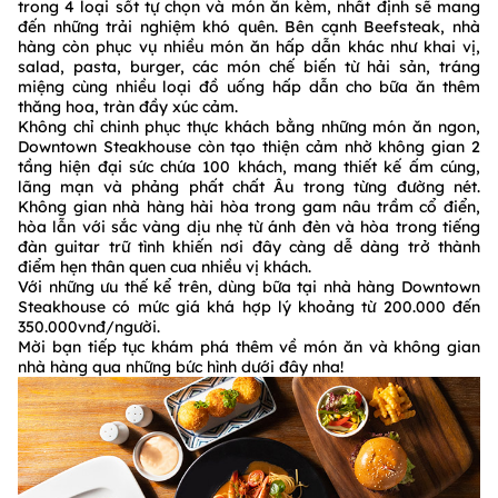
trong 4 loại sốt tự chọn và món ăn kèm, nhất định sẽ mang
đến những trải nghiệm khó quên. Bên cạnh Beefsteak, nhà
hàng còn phục vụ nhiều món ăn hấp dẫn khác như khai vị,
salad, pasta, burger, các món chế biến từ hải sản, tráng
miệng cùng nhiều loại đồ uống hấp dẫn cho bữa ăn thêm
thăng hoa, tràn đầy xúc cảm.
Không chỉ chinh phục thực khách bằng những món ăn ngon,
Downtown Steakhouse còn tạo thiện cảm nhờ không gian 2
tầng hiện đại sức chứa 100 khách, mang thiết kế ấm cúng,
lãng mạn và phảng phất chất Âu trong từng đường nét.
Không gian nhà hàng hài hòa trong gam nâu trầm cổ điển,
hòa lẫn với sắc vàng dịu nhẹ từ ánh đèn và hòa trong tiếng
đàn guitar trữ tình khiến nơi đây càng dễ dàng trở thành
điểm hẹn thân quen cua nhiều vị khách.
Với những ưu thế kể trên, dùng bữa tại nhà hàng Downtown
Steakhouse có mức giá khá hợp lý khoảng từ 200.000 đến
350.000vnđ/người.
Mời bạn tiếp tục khám phá thêm về món ăn và không gian
nhà hàng qua những bức hình dưới đây nha!