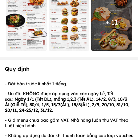
+ 11
Quy định
- Đặt bàn trước ít nhất 1 tiếng.
- Ưu đãi KHÔNG được áp dụng vào các ngày Lễ, Tết
sau:
Ngày 1/1 (Tết DL), mồng 1,2,3 (Tết ÂL), 14/2, 8/3, 10/3
ÂL(Giỗ Tổ), 30/4, 1/5, 15/7(ÂL), 15/8(ÂL), 2/9, 20/10, 31/10,
20/11, 24-25/12, 31/12.
- Giá menu chưa bao gồm VAT. Nhà hàng luôn thu VAT theo
Luật hiện hành.
- Không áp dụng ưu đãi khi thanh toán bằng các loại voucher.