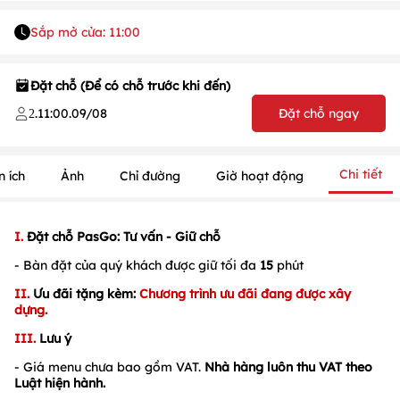
Sắp mở cửa: 11:00
Đặt chỗ (Để có chỗ trước khi đến)
.
11:00
.
09/08
Đặt chỗ ngay
2
Chi tiết
n ích
Ảnh
Chỉ đường
Giờ hoạt động
I.
Đặt chỗ PasGo: Tư vấn - Giữ chỗ
- Bàn đặt của quý khách được giữ tối đa
15
phút
II.
Ưu đãi tặng kèm:
Chương trình ưu đãi đang được xây
dựng.
1
/
1
/
1
III.
Lưu ý
- Giá menu chưa bao gồm VAT.
Nhà hàng luôn thu VAT theo
Luật hiện hành.