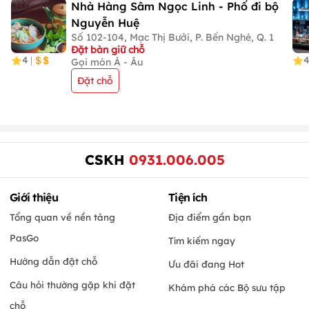
Nhà Hàng Sâm Ngọc Linh - Phố đi bộ
Nguyễn Huệ
Số 102-104, Mạc Thị Bưởi, P. Bến Nghé, Q. 1
Đặt bàn giữ chỗ
4
|
Gọi món Á - Âu
Đặt chỗ
CSKH
0931.006.005
Giới thiệu
Tiện ích
Tổng quan về nền tảng
Địa điểm gần bạn
PasGo
Tìm kiếm ngay
Hướng dẫn đặt chỗ
Ưu đãi đang Hot
Câu hỏi thường gặp khi đặt
Khám phá các Bộ sưu tập
chỗ