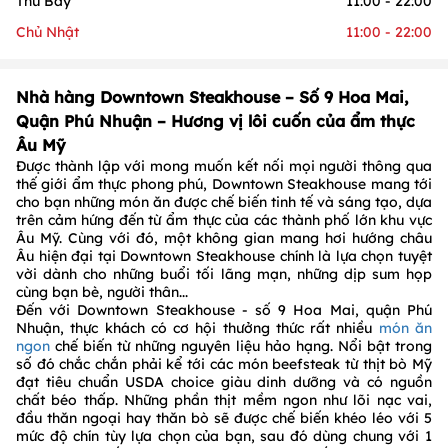
Thứ Bảy
11:00 - 22:00
Chủ Nhật
11:00 - 22:00
Nhà hàng Downtown Steakhouse – Số 9 Hoa Mai,
Quận Phú Nhuận – Hương vị lôi cuốn của ẩm thực
Âu Mỹ
Được thành lập với mong muốn kết nối mọi người thông qua
thế giới ẩm thực phong phú, Downtown Steakhouse mang tới
cho bạn những món ăn được chế biến tinh tế và sáng tạo, dựa
trên cảm hứng đến từ ẩm thực của các thành phố lớn khu vực
Âu Mỹ. Cùng với đó, một không gian mang hơi hướng châu
Âu hiện đại tại Downtown Steakhouse chính là lựa chọn tuyệt
vời dành cho những buổi tối lãng mạn, những dịp sum họp
cùng bạn bè, người thân...
Đến với Downtown Steakhouse - số 9 Hoa Mai, quận Phú
Nhuận, thực khách có cơ hội thưởng thức rất nhiều
món ăn
ngon
chế biến từ những nguyên liệu hảo hạng. Nổi bật trong
số đó chắc chắn phải kể tới các món beefsteak từ thịt bò Mỹ
đạt tiêu chuẩn USDA choice giàu dinh dưỡng và có nguồn
chất béo thấp. Những phần thịt mềm ngon như lõi nạc vai,
đầu thăn ngoại hay thăn bò sẽ được chế biến khéo léo với 5
mức độ chín tùy lựa chọn của bạn, sau đó dùng chung với 1