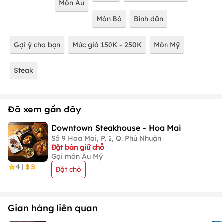
Món Âu
Món Bò
Bình dân
Gợi ý cho bạn
Mức giá 150K - 250K
Món Mỹ
Steak
Đã xem gần đây
Downtown Steakhouse - Hoa Mai
Số 9 Hoa Mai, P. 2, Q. Phú Nhuận
Đặt bàn giữ chỗ
Gọi món Âu Mỹ
4
|
Đặt chỗ
Gian hàng liên quan