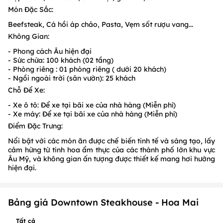
Món Đặc Sắc:
Beefsteak, Cá hồi áp chảo, Pasta, Vẹm sốt rượu vang...
Không Gian:
- Phong cách Âu hiện đại
- Sức chứa: 100 khách (02 tầng)
- Phòng riêng : 01 phòng riêng ( dưới 20 khách)
- Ngồi ngoài trời (sân vườn): 25 khách
Chỗ Để Xe:
- Xe ô tô: Để xe tại bãi xe của nhà hàng (Miễn phí)
- Xe máy: Để xe tại bãi xe của nhà hàng (Miễn phí)
Điểm Đặc Trưng:
Nổi bật với các món ăn được chế biến tinh tế và sáng tạo, lấy
cảm hứng từ tinh hoa ẩm thực của các thành phố lớn khu vực
Âu Mỹ, và không gian ấn tượng được thiết kế mang hơi hướng
hiện đại.
Bảng giá Downtown Steakhouse - Hoa Mai
Tất cả