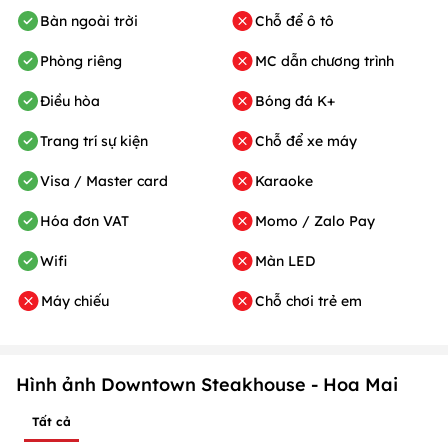
Bàn ngoài trời
Chỗ để ô tô
Phòng riêng
MC dẫn chương trình
Điều hòa
Bóng đá K+
Trang trí sự kiện
Chỗ để xe máy
Visa / Master card
Karaoke
Hóa đơn VAT
Momo / Zalo Pay
Wifi
Màn LED
Máy chiếu
Chỗ chơi trẻ em
Hình ảnh Downtown Steakhouse - Hoa Mai
Tất cả