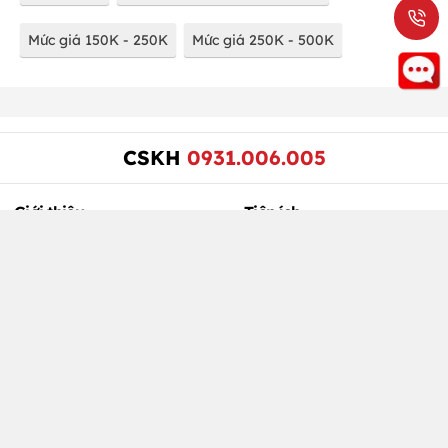
Mức giá 150K - 250K
Mức giá 250K - 500K
CSKH
0931.006.005
Giới thiệu
Tiện ích
Tổng quan về nền tảng
Địa điểm gần bạn
Hồ Chí Minh
PasGo
Tìm kiếm ngay
Hướng dẫn đặt chỗ
Ưu đãi đang Hot
Câu hỏi thường gặp khi đặt
Khám phá các Bộ sưu tập
chỗ
Điều khoản & Chính sách
Dành cho Kinh doanh