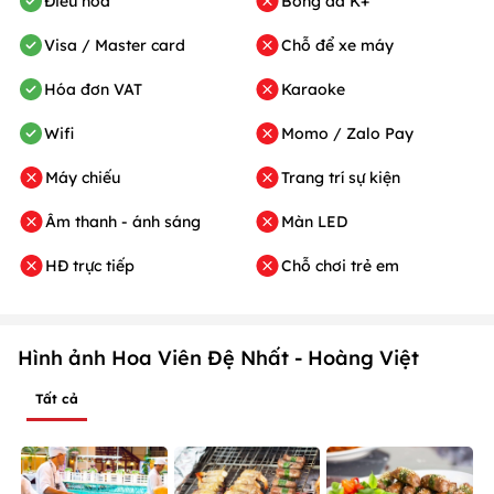
Điều hòa
Bóng đá K+
Visa / Master card
Chỗ để xe máy
Hóa đơn VAT
Karaoke
Wifi
Momo / Zalo Pay
Máy chiếu
Trang trí sự kiện
Âm thanh - ánh sáng
Màn LED
HĐ trực tiếp
Chỗ chơi trẻ em
Hình ảnh Hoa Viên Đệ Nhất - Hoàng Việt
Tất cả