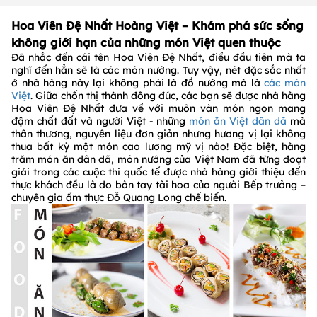
Hoa Viên Đệ Nhất Hoàng Việt – Khám phá sức sống
không giới hạn của những món Việt quen thuộc
Đã nhắc đến cái tên Hoa Viên Đệ Nhất, điều đầu tiên mà ta
nghĩ đến hẳn sẽ là các món nướng. Tuy vậy, nét đặc sắc nhất
ở nhà hàng này lại không phải là đồ nướng mà là
các món
Việt
. Giữa chốn thị thành đông đúc, các bạn sẽ được nhà hàng
Hoa Viên Đệ Nhất đưa về với muôn vàn món ngon mang
đậm chất đất và người Việt - những
món ăn Việt dân dã
mà
thân thương, nguyên liệu đơn giản nhưng hương vị lại không
thua bất kỳ một món cao lương mỹ vị nào! Đặc biệt, hàng
trăm món ăn dân dã, món nướng của Việt Nam đã từng đoạt
giải trong các cuộc thi quốc tế được nhà hàng giới thiệu đến
thực khách đều là do bàn tay tài hoa của người Bếp trưởng –
chuyên gia ẩm thực Đỗ Quang Long chế biến.