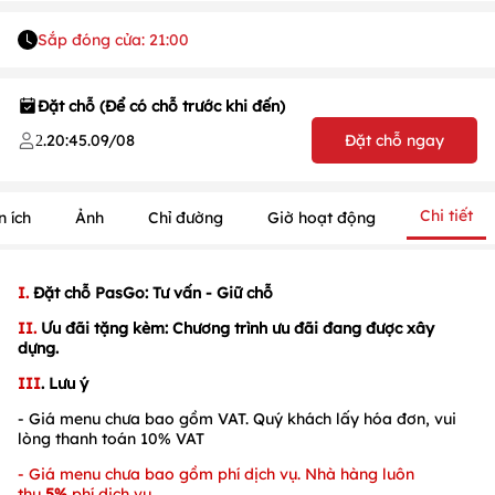
Sắp đóng cửa: 21:00
Đặt chỗ (Để có chỗ trước khi đến)
.
20:45
.
09/08
Đặt chỗ ngay
2
Chi tiết
n ích
Ảnh
Chỉ đường
Giờ hoạt động
1
/
1
/
1
I.
Đặt chỗ PasGo: Tư vấn - Giữ chỗ
II.
Ưu đãi tặng kèm: Chương trình ưu đãi đang được xây
dựng.
III
. Lưu ý
- Giá menu chưa bao gồm VAT. Quý khách lấy hóa đơn, vui
lòng thanh toán 10% VAT
- Giá menu chưa bao gồm
phí dịch vụ. Nhà hàng luôn
thu
5%
phí dịch vụ