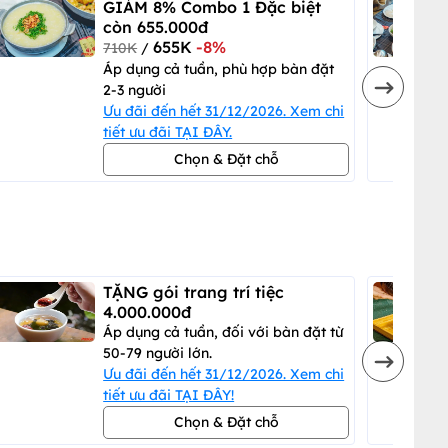
GIẢM 8% Combo 1 Đặc biệt
còn 655.000đ
655K
-8%
710K
/
Áp dụng cả tuần, phù hợp bàn đặt
2-3 người
Ưu đãi đến hết 31/12/2026. Xem chi
tiết ưu đãi TẠI ĐÂY.
Chọn & Đặt chỗ
TẶNG gói trang trí tiệc
4.000.000đ
Áp dụng cả tuần, đối với bàn đặt từ
50-79 người lớn.
Ưu đãi đến hết 31/12/2026. Xem chi
tiết ưu đãi TẠI ĐÂY!
Chọn & Đặt chỗ