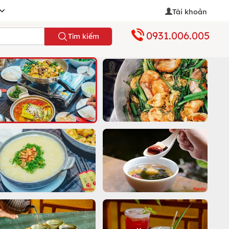
Tài khoản
0931.006.005
Tìm kiếm