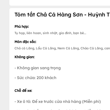
Tóm tắt Chả Cá Hàng Sơn - Huỳnh 
Phù hợp:
Tụ họp, liên hoan, sinh nhật, gia đình, bạn bè...
Món đặc sắc:
Chả cá Lăng, Lẩu Cá Lăng, Nem Cá Lăng, Cháo Cá Lăng, can
Không gian:
- Không gian sang trọng
- Sức chứa: 200 khách
Chỗ để xe:
- Xe ô tô: Để xe trước cửa nhà hàng (Miễn phí)