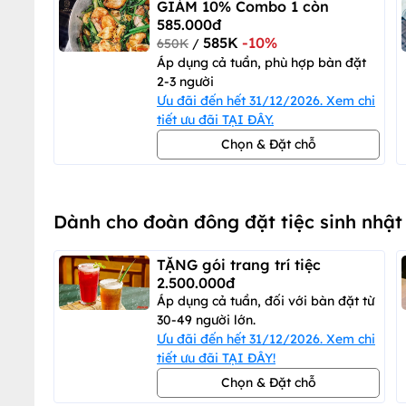
GIẢM 10% Combo 1 còn
585.000đ
585K
-10%
650K
/
Áp dụng cả tuần, phù hợp bàn đặt
2-3 người
Ưu đãi đến hết 31/12/2026. Xem chi
tiết ưu đãi TẠI ĐÂY.
Chọn & Đặt chỗ
Dành cho đoàn đông đặt tiệc sinh nhật
TẶNG gói trang trí tiệc
2.500.000đ
Áp dụng cả tuần, đối với bàn đặt từ
30-49 người lớn.
Ưu đãi đến hết 31/12/2026. Xem chi
tiết ưu đãi TẠI ĐÂY!
Chọn & Đặt chỗ