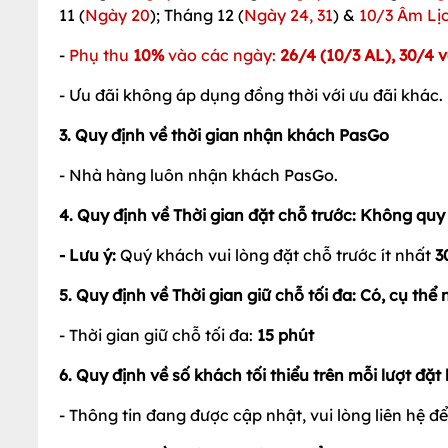
Quy định
1. Quy định về đặt cọc: Có, cụ thể như sau:
- Đoàn khách từ
20
người trở lên đặt cọc, vui lòng l
2. Quy định về ưu đãi: Có, cụ thể như sau:
- Ưu đãi không được áp dụng các ngày: Tháng 1
Tháng 4 (
Ngày 30
); Tháng 5 (
Ngày 1
); Tháng 6 (
Ng