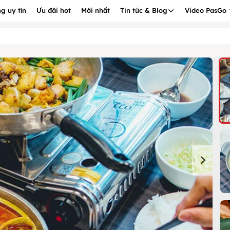
g uy tín
Ưu đãi hot
Mới nhất
Tin tức & Blog
Video PasGo