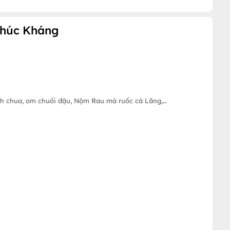
Thúc Kháng
h chua, om chuối đậu, Nộm Rau má ruốc cá Lăng,…