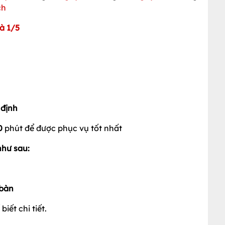
iên hệ để biết chi tiết
 (
Ngày 1
); Tháng 2 (
Ngày 14
); Tháng 3 (
Ngày 8
);
ày 1
); Tháng 9 (
Ngày 2
); Tháng 10 (
Ngày 20
); Tháng