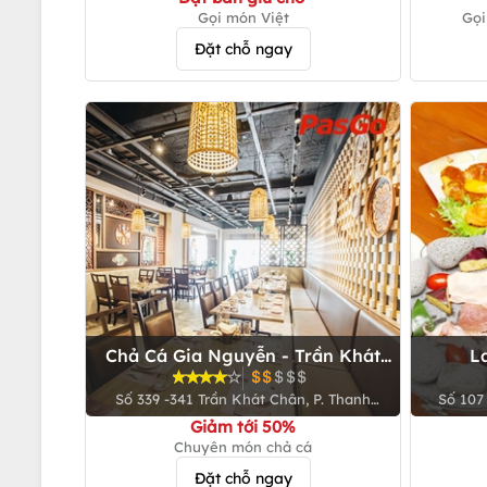
Gọi món Việt
Gọi
Đặt chỗ ngay
Chả Cá Gia Nguyễn - Trần Khát
L
Chân
Số 339 -341 Trần Khát Chân, P. Thanh
Số 107
Nhàn, Q. Hai Bà Trưng
Giảm tới 50%
Chuyên món chả cá
Đặt chỗ ngay