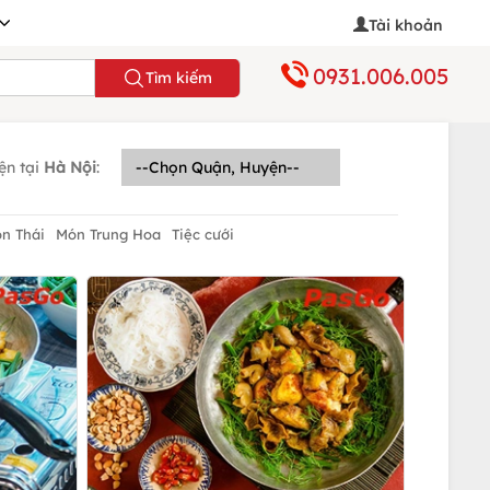
Tài khoản
0931.006.005
Tìm kiếm
ện tại
Hà Nội
:
n Thái
Món Trung Hoa
Tiệc cưới