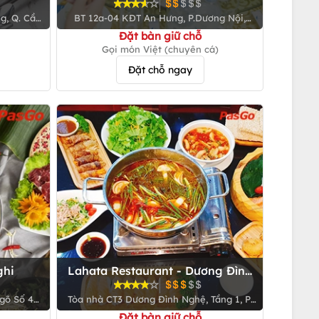
KĐT An Hưng
g, Q. Cầu
BT 12a-04 KĐT An Hưng, P.Dương Nội,
Q.Hà Đông
Đặt bàn giữ chỗ
Gọi món Việt (chuyên cá)
Đặt chỗ ngay
ghi
Lahata Restaurant - Dương Đình
Nghệ
Ngõ Số 4
Tòa nhà CT3 Dương Đình Nghệ, Tầng 1, P.
êm
Yên Hòa, Q. Cầu Giấy
Đặt bàn giữ chỗ