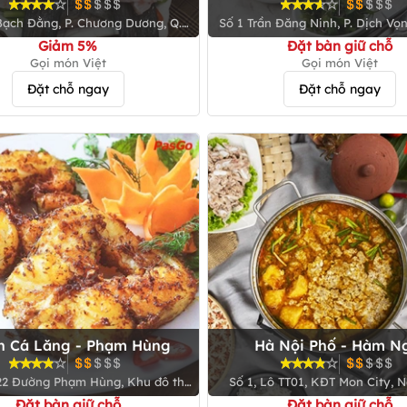
Đăng Ninh
Bạch Đằng, P. Chương Dương, Q.
Số 1 Trần Đăng Ninh, P. Dịch Vọn
Hoàn Kiếm
Giấy
Giảm 5%
Đặt bàn giữ chỗ
Gọi món Việt
Gọi món Việt
Đặt chỗ ngay
Đặt chỗ ngay
 Cá Lăng - Phạm Hùng
Hà Nội Phố - Hàm N
22 Đường Phạm Hùng, Khu đô thị
Số 1, Lô TT01, KĐT Mon City, 
ạ - Q. Nam Từ Liêm (sau tòa nhà
Hàm Nghi, Q. Nam Từ Li
Đặt bàn giữ chỗ
Đặt bàn giữ chỗ