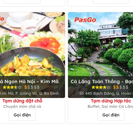
á Ngon Hà Nội - Kim Mã
Cá Lăng Toàn Thắng - Bạ
Kim Mã, P. Giảng Võ, Q. Ba Đình
Số 445 Bạch Đằng, Q. Hoàn
Tạm dừng đặt chỗ
Tạm dừng Hợp tác
Chuyên món chả cá
Buffet, Gọi món Cá Lăn
Gọi điện
Gọi điện