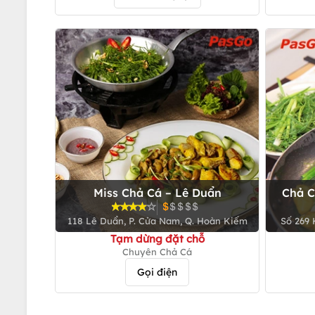
Miss Chả Cá – Lê Duẩn
Chả C
118 Lê Duẩn, P. Cửa Nam, Q. Hoàn Kiếm
Số 269 
Tạm dừng đặt chỗ
Chuyên Chả Cá
Gọi điện