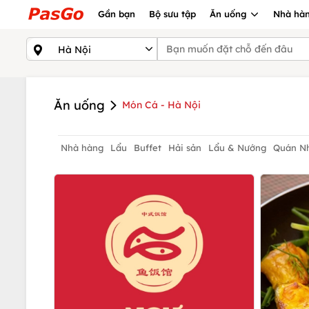
Gần bạn
Bộ sưu tập
Ăn uống
Nhà hàn
Ăn uống
Món Cá - Hà Nội
Nhà hàng
Lẩu
Buffet
Hải sản
Lẩu & Nướng
Quán N