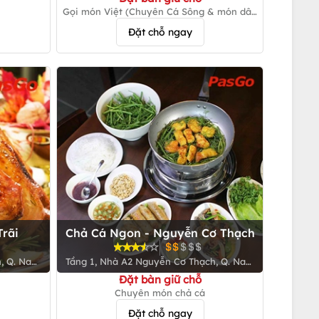
Gọi món Việt (Chuyên Cá Sông & món dân
tộc)
Đặt chỗ ngay
Trãi
Chả Cá Ngon - Nguyễn Cơ Thạch
n, Q. Nam
Tầng 1, Nhà A2 Nguyễn Cơ Thạch, Q. Nam
Từ Liêm
Đặt bàn giữ chỗ
Chuyên món chả cá
Đặt chỗ ngay