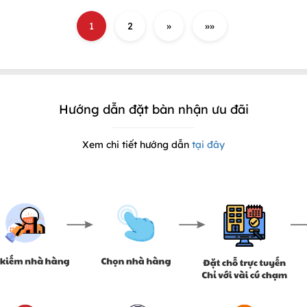
1
2
»
»»
Hướng dẫn đặt bàn nhận ưu đãi
Xem chi tiết hướng dẫn
tại đây