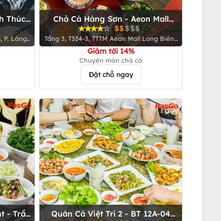
h Thúc
Chả Cá Hàng Sơn - Aeon Mall
Long Biên
 P. Láng
Tầng 3, T334-3, TTTM Aeon Mall Long Biên ,
Số 27 Cổ Linh, Q. Long Biên
Giảm tới 14%
Chuyên món chả cá
Đặt chỗ ngay
t - Trần
Quán Cá Việt Trì 2 - BT 12A-04