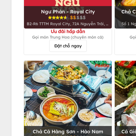
Ngư Phàn - Royal City
Chả C
B2-R6 TTTM Royal City, 72A Nguyễn Trãi, P.
Số 1 Ng
Thanh Xuân
Ưu đãi hấp dẫn
Gọi món Trung Hoa (chuyên món cá)
Gọi
Đặt chỗ ngay
Chả Cá Hàng Sơn - Hào Nam
Cá Gi