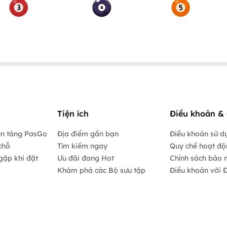
Tiện ích
Điều khoản & 
ền tảng PasGo
Địa điểm gần bạn
Điều khoản sử d
chỗ
Tìm kiếm ngay
Quy chế hoạt đ
gặp khi đặt
Ưu đãi đang Hot
Chính sách bảo 
Khám phá các Bộ sưu tập
Điều khoản với Đ