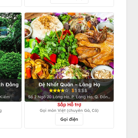
ch Đằng
Đệ Nhất Quán – Láng Hạ
 Kiếm
Số 2 Ngõ 20 Láng Hạ, P. Láng Hạ, Q. Đống
Đa
Sắp Hỗ trợ
g
Gọi món Việt (chuyên Gà, Cá)
Gọi điện