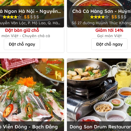
á Ngon Hà Nội - Nguyễn
Chả Cá Hàng Sơn - Huỳn
Văn Lộc
Kháng
uyễn Văn Lộc, P. Mộ Lao, Q. Hà
Số 27 đường Huỳnh Thúc Kháng,
Đông
Hạ, Q. Đống Đa
Đặt bàn giữ chỗ
Giảm tới 14%
 món Việt - Chuyên chả cá
Gọi món Việt
Đặt chỗ ngay
Đặt chỗ ngay
ò Viễn Đông - Bạch Đằng
Dong Son Drum Restauran