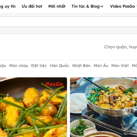
g uy tín
Ưu đãi hot
Mới nhất
Tin tức & Blog
Video PasGo
Chọn quận, huy
hậu
Món chay
Đặt tiệc
Hàn Quốc
Nhật Bản
Món Âu
Món Việt
Mó