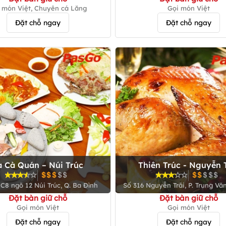
CEO)
 món Việt, Chuyên cá Lăng
Gọi món Việt
Đặt chỗ ngay
Đặt chỗ ngay
a Cà Quán – Núi Trúc
Thiên Trúc - Nguyễn 
 C8 ngõ 12 Núi Trúc, Q. Ba Đình
Số 316 Nguyễn Trãi, P. Trung Vă
Từ Liêm
Đặt bàn giữ chỗ
Đặt bàn giữ chỗ
Gọi món Việt
Gọi món Việt
Đặt chỗ ngay
Đặt chỗ ngay