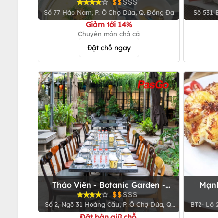
Số 77 Hào Nam, P. Ô Chợ Dừa, Q. Đống Đa
Số 531 
Giảm tới 14%
Chuyên món chả cá
Đặt chỗ ngay
Thảo Viên - Botanic Garden -
Mạnh
Hoàng Cầu
Số 2, Ngõ 31 Hoàng Cầu, P. Ô Chợ Dừa, Q.
BT2- Lô 
Đống Đa
Mễ Trì H
Đặt bàn giữ chỗ