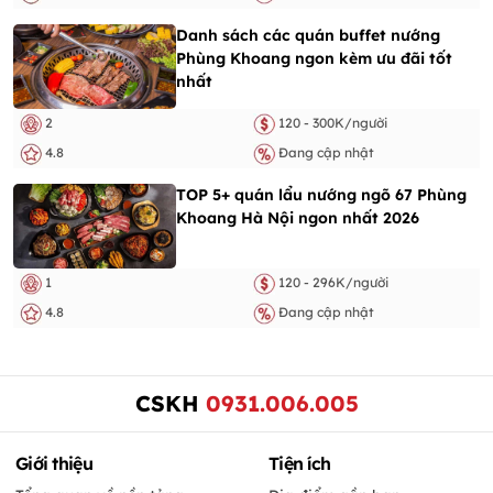
Danh sách các quán buffet nướng
Phùng Khoang ngon kèm ưu đãi tốt
nhất
2
120 - 300K/người
4.8
Đang cập nhật
TOP 5+ quán lẩu nướng ngõ 67 Phùng
Khoang Hà Nội ngon nhất 2026
1
120 - 296K/người
4.8
Đang cập nhật
CSKH
0931.006.005
Giới thiệu
Tiện ích