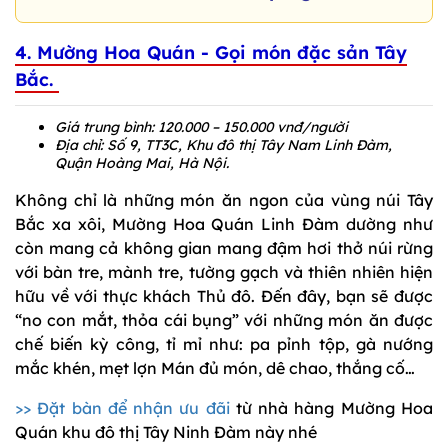
4. Mường Hoa Quán - Gọi món đặc sản Tây
Bắc.
Giá trung bình: 120.000 – 150.000 vnđ/người
Địa chỉ: Số 9, TT3C, Khu đô thị Tây Nam Linh Đàm,
Quận Hoàng Mai, Hà Nội.
Không chỉ là những món ăn ngon của vùng núi Tây
Bắc xa xôi, Mường Hoa Quán Linh Đàm dường như
còn mang cả không gian mang đậm hơi thở núi rừng
với bàn tre, mành tre, tường gạch và thiên nhiên hiện
hữu về với thực khách Thủ đô. Đến đây, bạn sẽ được
“no con mắt, thỏa cái bụng” với những món ăn được
chế biến kỳ công, tỉ mỉ như: pa pỉnh tộp, gà nướng
mắc khén, mẹt lợn Mán đủ món, dê chao, thắng cố…
>> Đặt bàn để nhận ưu đãi
từ nhà hàng Mường Hoa
Quán khu đô thị Tây Ninh Đàm này nhé