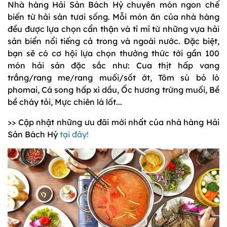
Nhà hàng Hải Sản Bách Hỷ chuyên món ngon chế
biến từ hải sản tươi sống. Mỗi món ăn của nhà hàng
đều được lựa chọn cẩn thận và tỉ mỉ từ những vựa hải
sản biển nổi tiếng cả trong và ngoài nước. Đặc biệt,
bạn sẽ có cơ hội lựa chọn thưởng thức tới gần 100
món hải sản đặc sắc như: Cua thịt hấp vang
trắng/rang me/rang muối/sốt ớt, Tôm sú bỏ lò
phomai, Cá song hấp xì dầu, Ốc hương trứng muối, Bề
bề cháy tỏi, Mực chiên lá lốt...
>> Cập nhật những ưu đãi mới nhất của nhà hàng Hải
Sản Bách Hỷ
tại đây!