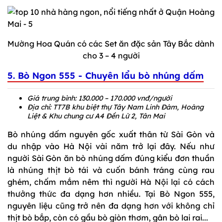
Mường Hoa Quán có các Set ăn đặc sản Tây Bắc dành
cho 3 – 4 người
5. Bò Ngon 555 - Chuyên lẩu bò nhúng dấm
Giá trung bình: 130.000 – 170.000 vnđ/người
Địa chỉ: TT7B khu biệt thự Tây Nam Linh Đàm, Hoàng
Liệt & Khu chung cư A4 Đền Lừ 2, Tân Mai
Bò nhúng dấm nguyên gốc xuất thân từ Sài Gòn và
du nhập vào Hà Nội vài năm trở lại đây. Nếu như
người Sài Gòn ăn bò nhúng dấm đúng kiểu đơn thuần
là nhúng thịt bò tái và cuốn bánh tráng cùng rau
ghém, chấm mắm nêm thì người Hà Nội lại có cách
thưởng thức đa dạng hơn nhiều. Tại Bò Ngon 555,
nguyên liệu cũng trở nên đa dạng hơn với không chỉ
thịt bò bắp, còn có gầu bò giòn thơm, gân bò lai rai...