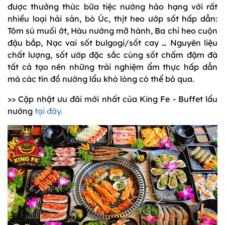
được thưởng thức bữa tiệc nướng hảo hạng với rất
nhiều loại hải sản, bò Úc, thịt heo ướp sốt hấp dẫn:
Tôm sú muối ớt, Hàu nướng mỡ hành, Ba chỉ heo cuộn
đậu bắp, Nạc vai sốt bulgogi/sốt cay … Nguyên liệu
chất lượng, sốt ướp đặc sắc cùng sốt chấm đậm đà
tất cả tạo nên những trải nghiệm ẩm thực hấp dẫn
mà các tín đồ nướng lẩu khó lòng có thể bỏ qua.
>> Cập nhật ưu đãi mới nhất của King Fe - Buffet lẩu
nướng
tại đây.