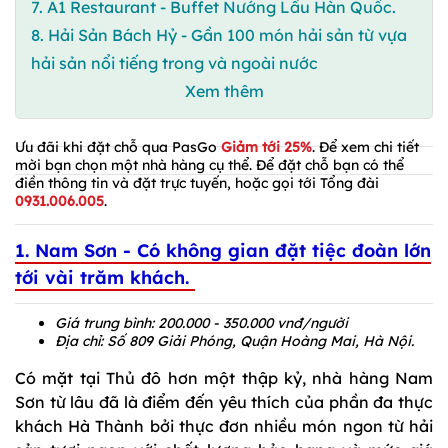
7. A1 Restaurant - Buffet Nướng Lẩu Hàn Quốc.
8. Hải Sản Bách Hỷ - Gần 100 món hải sản từ vựa
hải sản nổi tiếng trong và ngoài nước
Xem thêm
Ưu đãi khi đặt chỗ qua PasGo
Giảm tới 25%
. Để xem chi tiết
mời bạn chọn một nhà hàng cụ thể. Để đặt chỗ bạn có thể
điền thông tin và đặt trực tuyến, hoặc gọi tới Tổng đài
0931.006.005
.
1. Nam Sơn - Có không gian đặt tiệc đoàn lớn
tới vài trăm khách.
Giá trung bình: 200.000 - 350.000 vnđ/người
Địa chỉ: Số 809 Giải Phóng, Quận Hoàng Mai, Hà Nội.
Có mặt tại Thủ đô hơn một thập kỷ, nhà hàng Nam
Sơn từ lâu đã là điểm đến yêu thích của phần đa thực
khách Hà Thành bởi thực đơn nhiều món ngon từ hải