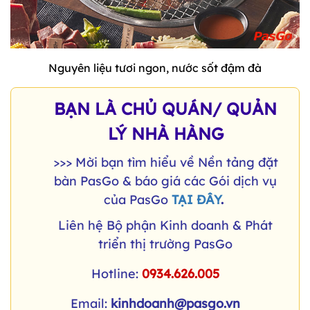
Nguyên liệu tươi ngon, nước sốt đậm đà
BẠN LÀ CHỦ QUÁN/ QUẢN
LÝ NHÀ HÀNG
>>> Mời bạn tìm hiểu về Nền tảng đặt
bàn PasGo & báo giá các Gói dịch vụ
của PasGo
TẠI ĐÂY
.
Liên hệ Bộ phận Kinh doanh & Phát
triển thị trường PasGo
Hotline:
0934.626.005
Email:
kinhdoanh@pasgo.vn