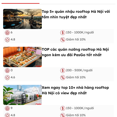
Top 5+ quán nhậu rooftop Hà Nội với
tầm nhìn tuyệt đẹp nhất
6
150 - 1000K/người
4.8
Giảm tới 10%
TOP các quán nướng rooftop Hà Nội
ngon kèm ưu đãi PasGo tốt nhất
0
200 - 500K/người
4.6
Giảm tới 10%
Xem ngay top 10+ nhà hàng rooftop
Hà Nội có view đẹp nhất
9
150 - 1000K/người
4.8
Giảm tới 10%