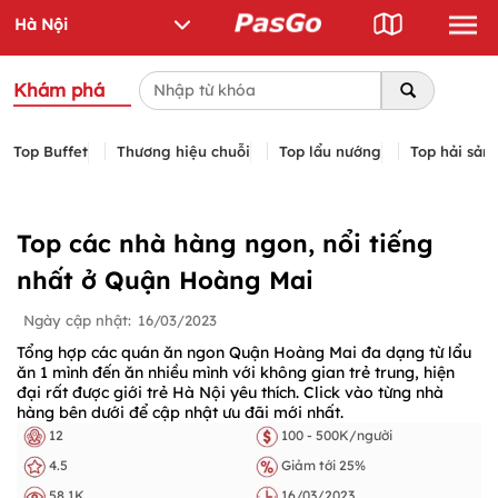
Khám phá
Top Buffet
Thương hiệu chuỗi
Top lẩu nướng
Top hải sản
Top các nhà hàng ngon, nổi tiếng
nhất ở Quận Hoàng Mai
Ngày cập nhật:
16/03/2023
Tổng hợp các quán ăn ngon Quận Hoàng Mai đa dạng từ lẩu
ăn 1 mình đến ăn nhiều mình với không gian trẻ trung, hiện
đại rất được giới trẻ Hà Nội yêu thích. Click vào từng nhà
hàng bên dưới để cập nhật ưu đãi mới nhất.
12
100 - 500K/người
4.5
Giảm tới 25%
58.1K
16/03/2023