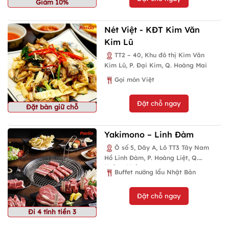
Giảm 10%
Nét Việt - KĐT Kim Văn
Kim Lũ
TT2 – 40, Khu đô thị Kim Văn
Kim Lũ, P. Đại Kim, Q. Hoàng Mai
Gọi món Việt
Đặt chỗ ngay
Đặt bàn giữ chỗ
Yakimono – Linh Đàm
Ô số 5, Dãy A, Lô TT3 Tây Nam
Hồ Linh Đàm, P. Hoàng Liệt, Q.
Hoàng Mai
Buffet nướng lẩu Nhật Bản
Đặt chỗ ngay
Đi 4 tính tiền 3