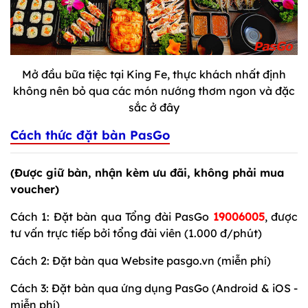
Mở đầu bữa tiệc tại King Fe, thực khách nhất định
không nên bỏ qua các món nướng thơm ngon và đặc
sắc ở đây
Cách thức đặt bàn PasGo
(Được giữ bàn, nhận kèm ưu đãi, không phải mua
voucher)
Cách 1: Đặt bàn qua Tổng đài PasGo
19006005
, được
tư vấn trực tiếp bởi tổng đài viên (1.000 đ/phút)
Cách 2: Đặt bàn qua Website pasgo.vn (miễn phí)
Cách 3: Đặt bàn qua ứng dụng PasGo (Android & iOS -
miễn phí)