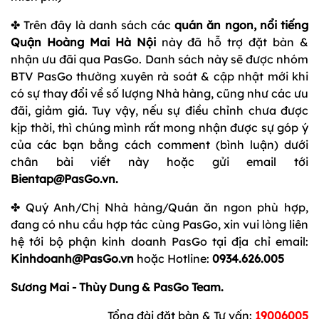
✤ Trên đây là danh sách các
quán ăn ngon, nổi tiếng
Quận Hoàng Mai Hà Nội
này đã hỗ trợ đặt bàn &
nhận ưu đãi qua PasGo. Danh sách này sẽ được nhóm
BTV PasGo thường xuyên rà soát & cập nhật mới khi
có sự thay đổi về số lượng Nhà hàng, cũng như các ưu
đãi, giảm giá. Tuy vậy, nếu sự điều chỉnh chưa được
kịp thời, thì chúng mình rất mong nhận được sự góp ý
của các bạn bằng cách comment (bình luận) dưới
chân bài viết này hoặc gửi email tới
Bientap@PasGo.vn.
✤ Quý Anh/Chị Nhà hàng/Quán ăn ngon phù hợp,
đang có nhu cầu hợp tác cùng PasGo, xin vui lòng liên
hệ tới bộ phận kinh doanh PasGo tại địa chỉ email:
Kinhdoanh@PasGo.vn
hoặc Hotline:
0934.626.005
Sương Mai - Thùy Dung & PasGo Team.
Tổng đài đặt bàn & Tư vấn:
19006005