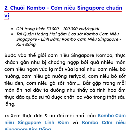
2. Chuỗi Kombo - Cơm niêu Singapore chuẩn
vị
Giá trung bình: 70.000 – 100.000 vnđ/người
Tại Quận Hoàng Mai gồm 2 cơ sở: Kombo Cơm Niêu
Singapore - Linh Đàm; Kombo Cơm Niêu Singapore -
Kim Đồng
Bước vào thế giới cơm niêu Singapore Kombo, thực
khách gần như bị choáng ngợp bởi quá nhiều món
cơm niêu ngon vừa lạ mắt vừa lạ tai như: cơm niêu bò
nướng, cơm niêu gà nướng teriyaki, cơm niêu bò sốt
tiêu đen, cơm niêu gà sốt nấm,… Bắt gặp trong mỗi
món ăn nơi đây ta dường như thấy cả tinh hoa ẩm
thực đảo quốc sư tử được chắt lọc vào trong thật sâu
lắng.
>> Xem thực đơn & ưu đãi mới nhất của
Kombo Cơm
niêu Singapore Linh Đàm
và
Kombo Cơm niêu
Singapore Kim Đồng.