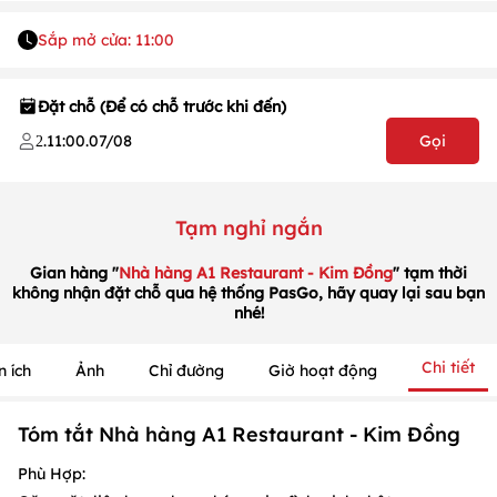
Sắp mở cửa: 11:00
Đặt chỗ (Để có chỗ trước khi đến)
.
11:00
.
07/08
Gọi
2
1
/
1
/
1
Tạm nghỉ ngắn
Gian hàng "
Nhà hàng A1 Restaurant - Kim Đồng
" tạm thời
không nhận đặt chỗ qua hệ thống PasGo, hãy quay lại sau bạn
nhé!
Chi tiết
n ích
Ảnh
Chỉ đường
Giờ hoạt động
Tóm tắt Nhà hàng A1 Restaurant - Kim Đồng
Phù Hợp: