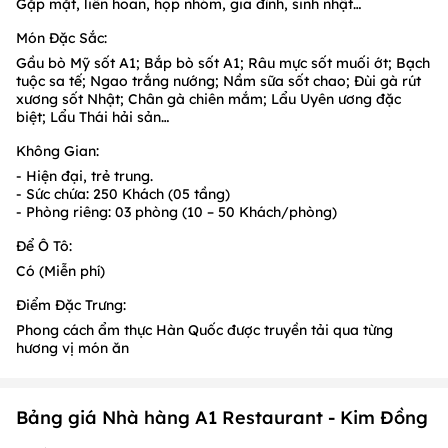
Gặp mặt, liên hoan, họp nhóm, gia đình, sinh nhật…
Món Đặc Sắc:
Gầu bò Mỹ sốt A1; Bắp bò sốt A1; Râu mực sốt muối ớt; Bạch
tuộc sa tế; Ngao trắng nướng; Nầm sữa sốt chao; Đùi gà rút
xương sốt Nhật; Chân gà chiên mắm; Lẩu Uyên ương đặc
biệt; Lẩu Thái hải sản…
Không Gian:
- Hiện đại, trẻ trung.
- Sức chứa: 250 Khách (05 tầng)
- Phòng riêng: 03 phòng (10 – 50 Khách/phòng)
Để Ô Tô:
Có (Miễn phí)
Điểm Đặc Trưng:
Phong cách ẩm thực Hàn Quốc được truyền tải qua từng
hương vị món ăn
Bảng giá Nhà hàng A1 Restaurant - Kim Đồng