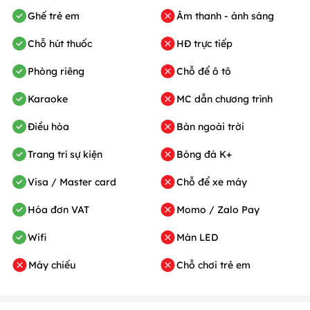
Ghế trẻ em
Âm thanh - ánh sáng
Chỗ hút thuốc
HĐ trực tiếp
Phòng riêng
Chỗ để ô tô
Karaoke
MC dẫn chương trình
Điều hòa
Bàn ngoài trời
Trang trí sự kiện
Bóng đá K+
Visa / Master card
Chỗ để xe máy
Hóa đơn VAT
Momo / Zalo Pay
Wifi
Màn LED
Máy chiếu
Chỗ chơi trẻ em