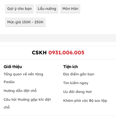
Gợi ý cho bạn
Lẩu nướng
Món Hàn
Mức giá 150K - 250K
CSKH
0931.006.005
Giới thiệu
Tiện ích
Tổng quan về nền tảng
Địa điểm gần bạn
PasGo
Tìm kiếm ngay
Hướng dẫn đặt chỗ
Ưu đãi đang Hot
Câu hỏi thường gặp khi đặt
Khám phá các Bộ sưu tập
chỗ