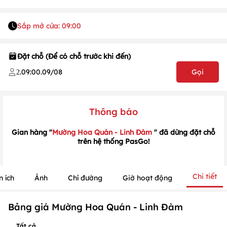
Sắp mở cửa: 09:00
Đặt chỗ (Để có chỗ trước khi đến)
1
/
1
/
1
.
09:00
.
09/08
Gọi
2
Thông báo
Gian hàng "
Mường Hoa Quán - Linh Đàm
" đã dừng đặt chỗ
trên hệ thống PasGo!
Chi tiết
n ích
Ảnh
Chỉ đường
Giờ hoạt động
Bảng giá Mường Hoa Quán - Linh Đàm
Tất cả