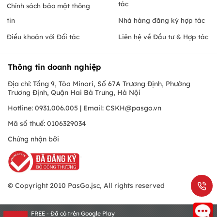
tác
Chính sách bảo mật thông
tin
Nhà hàng đăng ký hợp tác
Điều khoản với Đối tác
Liên hệ về Đầu tư & Hợp tác
Thông tin doanh nghiệp
Địa chỉ: Tầng 9, Tòa Minori, Số 67A Trương Định, Phường
Trương Định, Quận Hai Bà Trưng, Hà Nội
Hotline: 0931.006.005 | Email:
CSKH@pasgo.vn
Mã số thuế: 0106329034
Chứng nhận bởi
© Copyright 2010 PasGo.jsc, All rights reserved
FREE - Đã có trên Google Play