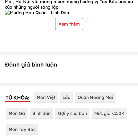
Mai, Hà Nội với mong muốn mang hương vị Tây Bắc bay xa
của những người sáng lập.
Xem thêm
Đánh giá bình luận
TỪ KHÓA:
Món Việt
Lẩu
Quận Hoàng Mai
Món Gà
Bình dân
Gợi ý cho bạn
Mức giá <150K
Món Tây Bắc