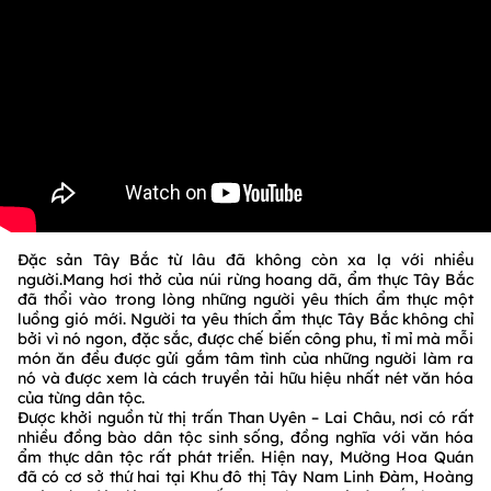
Đặc sản Tây Bắc từ lâu đã không còn xa lạ với nhiều
người.Mang hơi thở của núi rừng hoang dã, ẩm thực Tây Bắc
đã thổi vào trong lòng những người yêu thích ẩm thực một
luồng gió mới. Người ta yêu thích ẩm thực Tây Bắc không chỉ
bởi vì nó ngon, đặc sắc, được chế biến công phu, tỉ mỉ mà mỗi
món ăn đều được gửi gắm tâm tình của những người làm ra
nó và được xem là cách truyền tải hữu hiệu nhất nét văn hóa
của từng dân tộc.
Được khởi nguồn từ thị trấn Than Uyên – Lai Châu, nơi có rất
nhiều đồng bào dân tộc sinh sống, đồng nghĩa với văn hóa
ẩm thực dân tộc rất phát triển. Hiện nay, Mường Hoa Quán
đã có cơ sở thứ hai tại Khu đô thị Tây Nam Linh Đàm, Hoàng