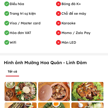
Điều hòa
Bóng đá K+
Trang trí sự kiện
Chỗ để xe máy
Visa / Master card
Karaoke
Hóa đơn VAT
Momo / Zalo Pay
Wifi
Màn LED
Hình ảnh Mường Hoa Quán - Linh Đàm
Tất cả