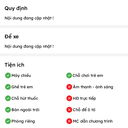
Quy định
Nội dung đang cập nhật !
Để xe
Nội dung đang cập nhật !
Tiện ích
Máy chiếu
Chỗ chơi trẻ em
Ghế trẻ em
Âm thanh - ánh sáng
Chỗ hút thuốc
HĐ trực tiếp
Bàn ngoài trời
Chỗ để ô tô
Phòng riêng
MC dẫn chương trình