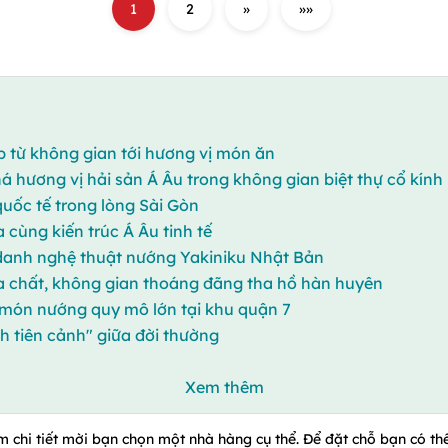
1
2
»
»»
ấp từ không gian tới hương vị món ăn
á hương vị hải sản Á Âu trong không gian biệt thự cổ kính
ốc tế trong lòng Sài Gòn
 cùng kiến trúc Á Âu tinh tế
danh nghệ thuật nướng Yakiniku Nhật Bản
ia chất, không gian thoáng đãng tha hồ hàn huyên
 món nướng quy mô lớn tại khu quận 7
h tiên cảnh" giữa đời thường
Xem thêm
m chi tiết mời bạn chọn một nhà hàng cụ thể. Để đặt chỗ bạn có thể