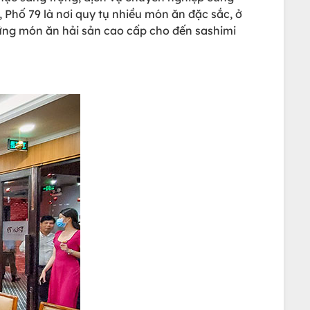
ố 79 là nơi quy tụ nhiều món ăn đặc sắc, ở
ững món ăn hải sản cao cấp cho đến sashimi