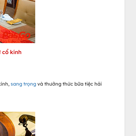
 cổ kính
kính,
sang trọng
và thưởng thức bữa tiệc hải