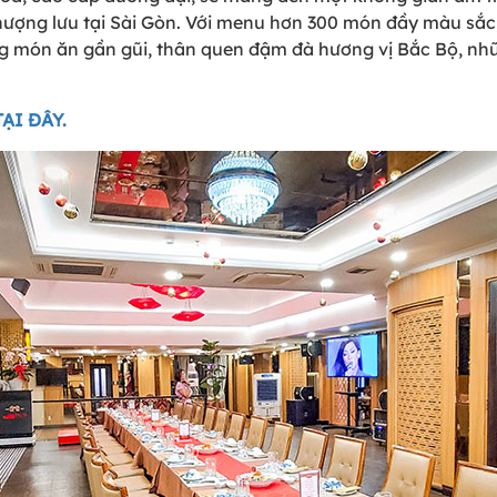
ượng lưu tại Sài Gòn. Với menu hơn 300 món đầy màu sắc, Ph
ng món ăn gần gũi, thân quen đậm đà hương vị Bắc Bộ, nh
TẠI ĐÂY.