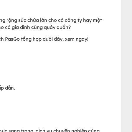
ng rộng sức chứa lớn cho cả công ty hay một
ho cả gia đình cùng quây quần?
lịch PasGo tổng hợp dưới đây, xem ngay!
hấp dẫn.
hực sang trọng, dịch vụ chuyên nghiệp cùng