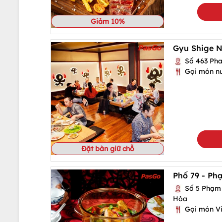
Giảm 10%
Gyu Shige N
Số 463 Phan
Gọi món nư
Đặt bàn giữ chỗ
Phố 79 - P
Số 5 Phạm 
Hòa
Gọi món Vi