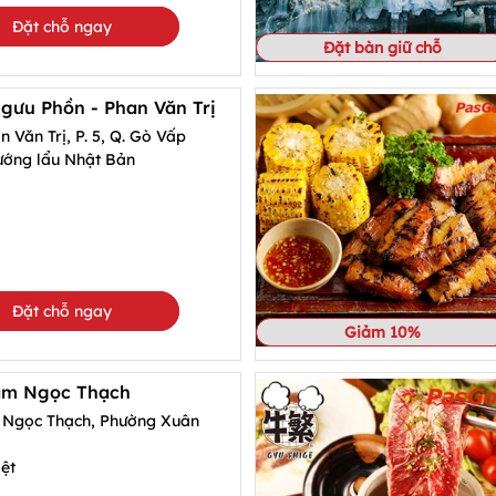
Đặt chỗ ngay
Đặt bàn giữ chỗ
gưu Phồn - Phan Văn Trị
 Văn Trị, P. 5, Q. Gò Vấp
ớng lẩu Nhật Bản
Đặt chỗ ngay
Giảm 10%
hạm Ngọc Thạch
Ngọc Thạch, Phường Xuân
ệt