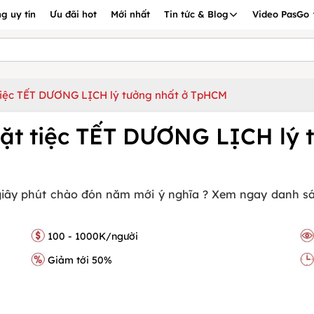
g uy tín
Ưu đãi hot
Mới nhất
Tin tức & Blog
Video PasGo
tiệc TẾT DƯƠNG LỊCH lý tưởng nhất ở TpHCM
ặt tiệc TẾT DƯƠNG LỊCH lý 
giây phút chào đón năm mới ý nghĩa ? Xem ngay danh sác
100 - 1000K/người
Giảm tới 50%