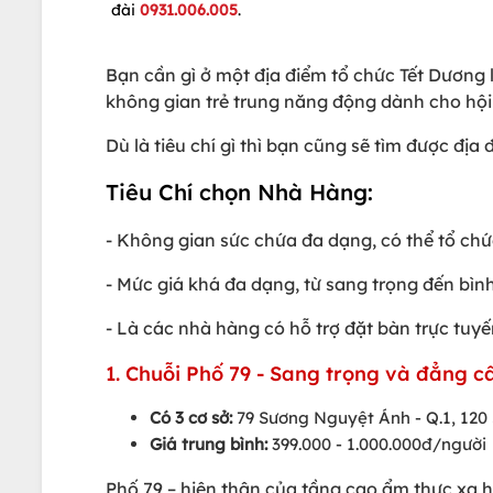
đài
0931.006.005
.
Bạn cần gì ở một địa điểm tổ chức Tết Dương
không gian trẻ trung năng động dành cho hội
Dù là tiêu chí gì thì bạn cũng sẽ tìm được đị
Tiêu Chí chọn Nhà Hàng:
- Không gian sức chứa đa dạng, có thể tổ chức
- Mức giá khá đa dạng, từ sang trọng đến bì
- Là các nhà hàng có hỗ trợ đặt bàn trực tuy
1. Chuỗi Phố 79 - Sang trọng và đẳng 
Có 3 cơ sở:
79 Sương Nguyệt Ánh - Q.1, 120
Giá trung bình:
399.000 - 1.000.000đ/người
Phố 79 – hiện thân của tầng cao ẩm thực xa 