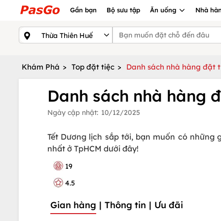
Gần bạn
Bộ sưu tập
Ăn uống
Nhà hàn
Khám Phá
>
Top đặt tiệc
>
Danh sách nhà hàng đặt 
Danh sách nhà hàng đ
Ngày cập nhật:
10/12/2025
Tết Dương lịch sắp tới, bạn muốn có những 
nhất ở TpHCM dưới đây!
19
4.5
Gian hàng
|
Thông tin
|
Ưu đãi