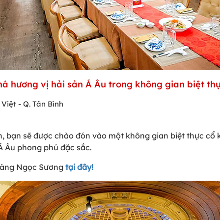
há hương vị hải sản Á Âu trong không gian biệt thự
Việt - Q. Tân Bình
h, bạn sẽ được chào đón vào một không gian biệt thực cổ 
Á Âu phong phú đặc sắc.
 hàng Ngọc Sương
tại đây!