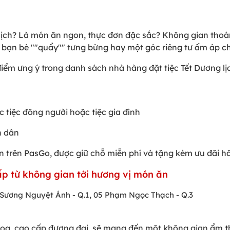
 lịch? Là món ăn ngon, thực đơn đặc sắc? Không gian thoá
 bạn bè ""quẩy"" tưng bừng hay một góc riêng tư ấm áp c
a điểm ưng ý trong danh sách nhà hàng đặt tiệc Tết Dương 
 tiệc đông người hoặc tiệc gia đình
nh dân
ến trên PasGo, được giữ chỗ miễn phí và tặng kèm ưu đãi 
cấp từ không gian tới hương vị món ăn
 Sương Nguyệt Ánh - Q.1, 05 Phạm Ngọc Thạch - Q.3
hoa, cao cấp đương đại, sẽ mang đến một không gian ẩm t