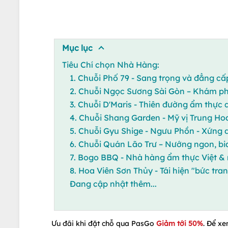
Mục lục
Tiêu Chí chọn Nhà Hàng:
1. Chuỗi Phố 79 - Sang trọng và đẳng c
2. Chuỗi Ngọc Sương Sài Gòn – Khám ph
3. Chuỗi D'Maris - Thiên đường ẩm thực qu
4. Chuỗi Shang Garden - Mỹ vị Trung Hoa
5. Chuỗi Gyu Shige - Ngưu Phồn - Xứng 
6. Chuỗi Quán Lão Trư – Nướng ngon, b
7. Bogo BBQ - Nhà hàng ẩm thực Việt &
8. Hoa Viên Sơn Thủy - Tái hiện "bức tran
Đang cập nhật thêm...
Ưu đãi khi đặt chỗ qua PasGo
Giảm tới 50%
. Để xe