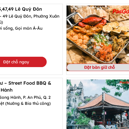
5,47,49 Lê Quý Đôn
 - 49 Lê Quý Đôn, Phường Xuân
ũ)
ơi sống, Gọi món Á-Âu
Đặt chỗ ngay
Đặt bàn giữ chỗ
ư – Street Food BBQ &
 Hành
Song Hành, P. An Phú, Q. 2
ệt (Nướng & Bia thủ công)