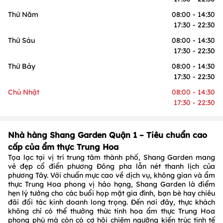
Thứ Năm
08:00 - 14:30
17:30 - 22:30
Thứ Sáu
08:00 - 14:30
17:30 - 22:30
Thứ Bảy
08:00 - 14:30
17:30 - 22:30
Chủ Nhật
08:00 - 14:30
17:30 - 22:30
Nhà hàng Shang Garden Quận 1 – Tiêu chuẩn cao
cấp của ẩm thực Trung Hoa
Tọa lạc tại vị trí trung tâm thành phố, Shang Garden mang
vẻ đẹp cổ điển phương Đông pha lẫn nét thanh lịch của
phương Tây. Với chuẩn mực cao về dịch vụ, không gian và ẩm
thực Trung Hoa phong vị hảo hạng, Shang Garden là điểm
hẹn lý tưởng cho các buổi họp mặt gia đình, bạn bè hay chiêu
đãi đối tác kinh doanh long trọng. Đến nơi đây, thực khách
không chỉ có thể thưởng thức tinh hoa ẩm thực Trung Hoa
phong phú mà còn có cơ hội chiêm ngưỡng kiến trúc tinh tế