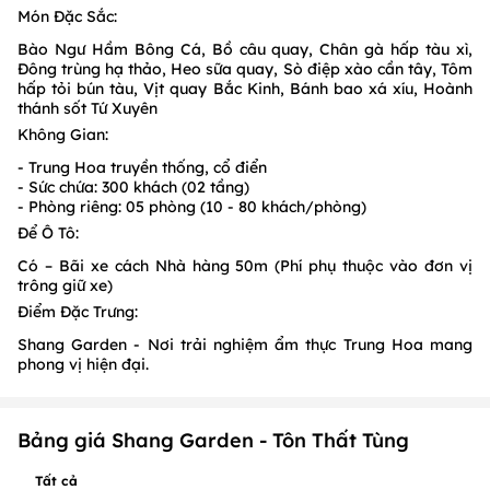
Món Đặc Sắc:
Bào Ngư Hầm Bông Cá, Bồ câu quay, Chân gà hấp tàu xì,
Đông trùng hạ thảo, Heo sữa quay, Sò điệp xào cần tây, Tôm
hấp tỏi bún tàu, Vịt quay Bắc Kinh, Bánh bao xá xíu, Hoành
thánh sốt Tứ Xuyên
Không Gian:
- Trung Hoa truyền thống, cổ điển
- Sức chứa: 300 khách (02 tầng)
- Phòng riêng: 05 phòng (10 - 80 khách/phòng)
Để Ô Tô:
Có – Bãi xe cách Nhà hàng 50m (Phí phụ thuộc vào đơn vị
trông giữ xe)
Điểm Đặc Trưng:
Shang Garden - Nơi trải nghiệm ẩm thực Trung Hoa mang
phong vị hiện đại.
Bảng giá Shang Garden - Tôn Thất Tùng
Tất cả