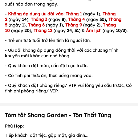
xuất hóa đơn trong ngày.
-
Không áp dụng ưu đãi
vào:
Tháng
1
(ngày
1
),
T
há
ng
2
(ngày
14
)
,
Tháng 3
(ngày
8
),
Tháng 4
(ngày
30
)
,
Tháng
5
(ngày
1
)
,
Tháng 6
(ngày
1
),
Tháng 9
(ngày
2
)
,
Tháng
10
(ngày
20
)
,
Tháng 12
(ngày
24
,
31
) &
Âm lịch
(ngày
10/3
).
- Trẻ em từ 6 tuổi trở lên tính là người lớn.
- Ưu đãi không áp dụng đồng thời với các chương trình
khuyến mãi khác của nhà hàng
- Quý khách đặt món, cần đặt cọc trước.
- Có tính phí thức ăn, thức uống mang vào.
- Quý khách đặt phòng riêng/ VIP vui lòng yêu cầu trước, Có
tính phí phòng riêng/ VIP.
Tóm tắt Shang Garden - Tôn Thất Tùng
Phù Hợp:
Tiếp khách, đặt tiệc, gặp mặt, gia đình…