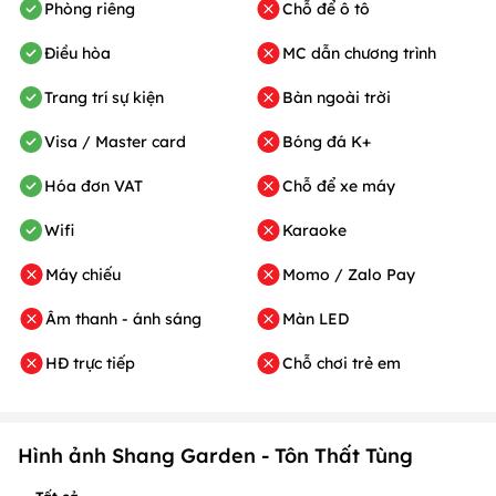
Phòng riêng
Chỗ để ô tô
Điều hòa
MC dẫn chương trình
Trang trí sự kiện
Bàn ngoài trời
Visa / Master card
Bóng đá K+
Hóa đơn VAT
Chỗ để xe máy
Wifi
Karaoke
Máy chiếu
Momo / Zalo Pay
Âm thanh - ánh sáng
Màn LED
HĐ trực tiếp
Chỗ chơi trẻ em
Hình ảnh Shang Garden - Tôn Thất Tùng