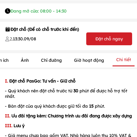
Đang mở cửa: 08:00 - 14:30
Đặt chỗ (Để có chỗ trước khi đến)
.
13:30
.
09/08
Đặt chỗ ngay
2
Chi tiết
n ích
Ảnh
Chỉ đường
Giờ hoạt động
1
/
1
/
1
I.
Đặt chỗ PasGo: Tư vấn - Giữ chỗ
- Quý khách nên đặt chỗ trước từ
30
phút để được hỗ trợ tốt
nhất.
- Bàn đặt của quý khách được giữ tối đa
15
phút.
II.
Ưu đãi tặng kèm: Chương trình ưu đãi đang được xây dựng
III.
Lưu ý
- Giá menu chưa bao gồm VAT. Nhà hàng luôn thu 10% VAT &