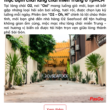
thực đậm chất làng chài miền Trung ở TpHCM
Tại làng chài
O2
, nơi “
Oxi
” mang luồng gió mới, bạn sẽ bắt
gặp những loại hải sản bơi sống, tươi rói, được chọn lựa kỹ
lưỡng mỗi ngày. Phiên âm “
O2 – Oh, Hi
” chính là lời chào thân
tình, mời bạn ghé đến nhà hàng O2 Seafood để tận hưởng
không gian ấm cúng, mộc mạc như làng chài miền Trung –
nơi hương vị biển cả được tái hiện trọn vẹn giữa lòng thành
phố Sài Gòn.
Xem thêm