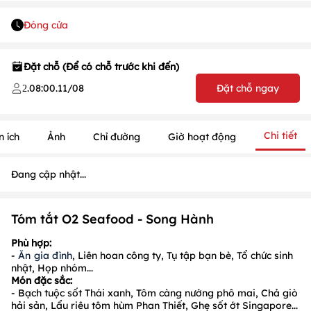
Đóng cửa
Đặt chỗ (Để có chỗ trước khi đến)
.
08:00
.
11/08
Đặt chỗ ngay
2
Chi tiết
n ích
Ảnh
Chỉ đường
Giờ hoạt động
1
/
1
/
1
Đang cập nhật...
Tóm tắt O2 Seafood - Song Hành
Phù hợp:
-
Ăn gia đình
, Liên hoan công ty, Tụ tập bạn bè, Tổ chức sinh
nhật, Họp nhóm...
Món đặc sắc:
- Bạch tuộc sốt Thái xanh, Tôm càng nướng phô mai, Chả giò
hải sản, Lẩu riêu tôm hùm Phan Thiết, Ghẹ sốt ớt Singapore...