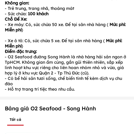
Không gian:
- Trẻ trung, trang nhã, thoáng mát
- Sức chứa:
100
khách
Chỗ Để Xe:
- Xe máy: Có, sức chứa 50 xe. Để tại sân nhà hàng (
Mức phí:
Miễn phí
)
- Xe ô tô: Có, sức chứa 5 xe. Để tại sân nhà hàng (
Mức phí:
Miễn phí
)
Điểm đặc trưng:
- O2 Seafood đường Song Hành là nhà hàng hải sản ngon ở
TpHCM. Không gian ấm cúng, gần gũi thiên nhiên, sắp xếp
linh hoạt khu vực riêng cho liên hoan nhóm nhỏ và vừa, giá
hợp lý ở khu vực Quận 2 - Tp Thủ Đức (cũ).
- Có bể hải sản tươi sống, chế biến tinh tế kèm dịch vụ chu
đáo
- Hỗ trợ trang trí tiệc theo nhu cầu.
Bảng giá O2 Seafood - Song Hành
Tất cả