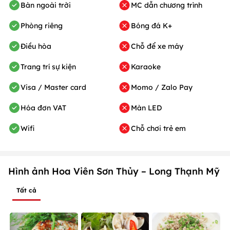
Bàn ngoài trời
MC dẫn chương trình
Phòng riêng
Bóng đá K+
Điều hòa
Chỗ để xe máy
Trang trí sự kiện
Karaoke
Visa / Master card
Momo / Zalo Pay
Hóa đơn VAT
Màn LED
Wifi
Chỗ chơi trẻ em
Hình ảnh Hoa Viên Sơn Thủy – Long Thạnh Mỹ
Tất cả