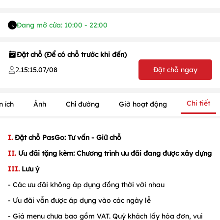
Đang mở cửa: 10:00 - 22:00
Đặt chỗ (Để có chỗ trước khi đến)
.
15:15
.
07/08
Đặt chỗ ngay
2
Chi tiết
n ích
Ảnh
Chỉ đường
Giờ hoạt động
I.
Đặt chỗ PasGo: Tư vấn - Giữ chỗ
II.
Ưu đãi tặng kèm: Chương trình ưu đãi đang được xây dựng
III.
Lưu ý
- Các ưu đãi không áp dụng đồng thời với nhau
1
/
1
/
1
- Ưu đãi vẫn được áp dụng vào các ngày lễ
- Giá menu chưa bao gồm VAT. Quý khách lấy hóa đơn, vui