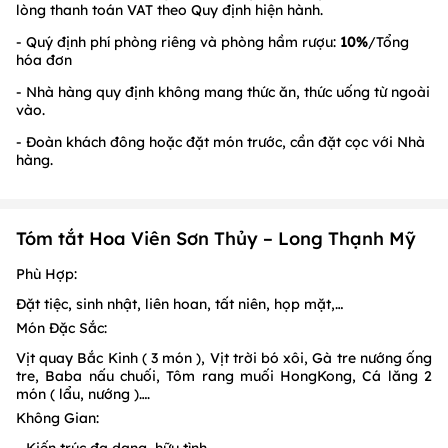
lòng thanh toán VAT theo Quy định hiện hành.
- Quý định phí phòng riêng và phòng hầm rượu:
10%
/Tổng
hóa đơn
- Nhà hàng quy định không mang thức ăn, thức uống từ ngoài
vào.
- Đoàn khách đông hoặc đặt món trước, cần đặt cọc với Nhà
hàng.
Tóm tắt Hoa Viên Sơn Thủy – Long Thạnh Mỹ
Phù Hợp:
Đặt tiệc, sinh nhật, liên hoan, tất niên, họp mặt,…
Món Đặc Sắc:
Vịt quay Bắc Kinh ( 3 món ), Vịt trời bó xôi, Gà tre nướng ống
tre, Baba nấu chuối, Tôm rang muối HongKong, Cá lăng 2
món ( lẩu, nướng )….
Không Gian:
- Kiến trúc đa dạng, hữu tình.