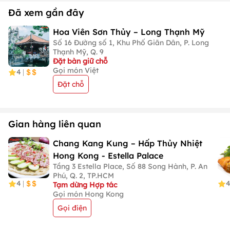
Đã xem gần đây
Hoa Viên Sơn Thủy – Long Thạnh Mỹ
Số 16 Đường số 1, Khu Phố Giãn Dân, P. Long
Thạnh Mỹ, Q. 9
Đặt bàn giữ chỗ
Gọi món Việt
4
|
Đặt chỗ
Gian hàng liên quan
Chang Kang Kung – Hấp Thủy Nhiệt
Hong Kong - Estella Palace
Tầng 3 Estella Place, Số 88 Song Hành, P. An
Phú, Q. 2, TP.HCM
4
|
Tạm dừng Hợp tác
Gọi món Hong Kong
Gọi điện