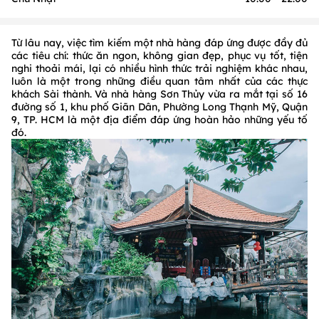
Từ lâu nay, việc tìm kiếm một nhà hàng đáp ứng được đầy đủ
các tiêu chí: thức ăn ngon, không gian đẹp, phục vụ tốt, tiện
nghi thoải mái, lại có nhiều hình thức trải nghiệm khác nhau,
luôn là một trong những điều quan tâm nhất của các thực
khách Sài thành. Và nhà hàng Sơn Thủy vừa ra mắt tại số 16
đường số 1, khu phố Giãn Dân, Phường Long Thạnh Mỹ, Quận
9, TP. HCM là một địa điểm đáp ứng hoàn hảo những yếu tố
đó.