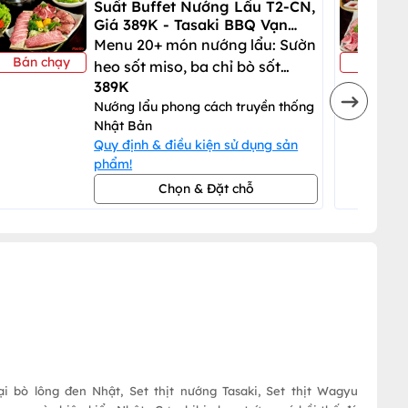
Suất Buffet Nướng Lẩu T2-CN,
Giá 389K - Tasaki BBQ Vạn
Hạnh Mall
Menu 20+ món nướng lẩu: Sườn
Bán chạy
Bán chạ
heo sốt miso, ba chỉ bò sốt
389K
muối
Nướng lẩu phong cách truyền thống
Nhật Bản
Quy định & điều kiện sử dụng sản
phẩm!
Chọn & Đặt chỗ
 bò lông đen Nhật, Set thịt nướng Tasaki, Set thịt Wagyu