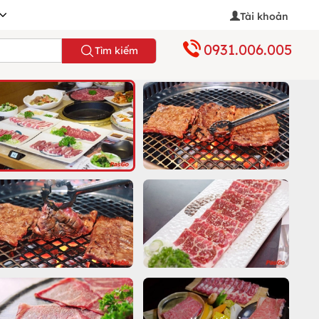
Tài khoản
0931.006.005
Tìm kiếm