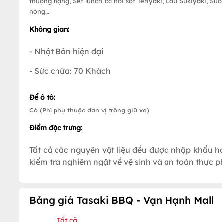
thượng hạng, Set lunch cá hồi sốt Teriyaki, Lẩu Sukiyaki, Sư
nóng…
Không gian:
- Nhật Bản hiện đại
- Sức chứa: 70 Khách
Để ô tô:
Có (Phí phụ thuộc đơn vị trông giữ xe)
Điểm đặc trưng:
Tất cả các nguyên vật liệu đều được nhập khẩu h
kiểm tra nghiêm ngặt về vệ sinh và an toàn thực 
Bảng giá Tasaki BBQ - Vạn Hạnh Mall
Tất cả