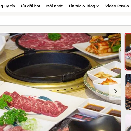
g uy tín
Ưu đãi hot
Mới nhất
Tin tức & Blog
Video PasGo