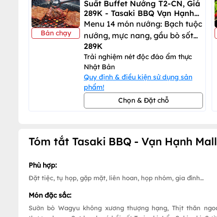
Suất Buffet Nướng T2-CN, Giá
289K - Tasaki BBQ Vạn Hạnh
Mall
Menu 14 món nướng: Bạch tuộc
Bán chạy
nướng, mực nang, gầu bò sốt
289K
tare
Trải nghiệm nét độc đáo ẩm thực
Nhật Bản
Quy định & điều kiện sử dụng sản
phẩm!
Chọn & Đặt chỗ
Tóm tắt Tasaki BBQ - Vạn Hạnh Mall
Phù hợp:
Đặt tiệc, tụ họp, gặp mặt, liên hoan, họp nhóm, gia đình…
Món đặc sắc:
Sườn bò Wagyu không xương thượng hạng, Thịt thăn ngoại