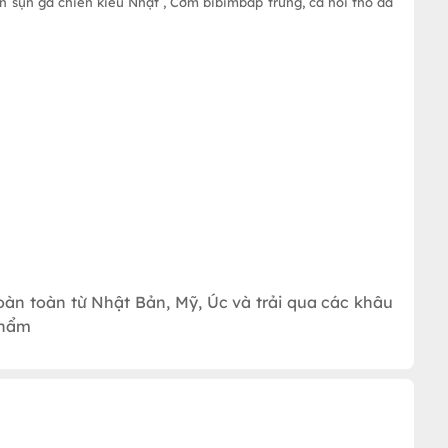
ờn sụn gà chiên kiểu Nhật , Cơm bibimbap trứng, cá hồi thố đá
oàn toàn từ Nhật Bản, Mỹ, Úc và trải qua các khâu
phẩm