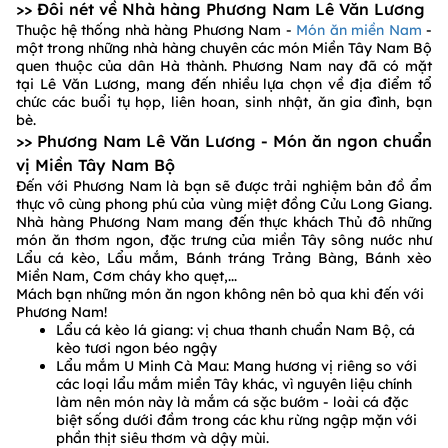
>> Đôi nét về Nhà hàng Phương Nam Lê Văn Lương
Thuộc hệ thống nhà hàng Phương Nam -
Món ăn miền Nam
-
một trong những nhà hàng chuyên các món Miền Tây Nam Bộ
quen thuộc của dân Hà thành. Phương Nam nay đã có mặt
tại Lê Văn Lương, mang đến nhiều lựa chọn về địa điểm tổ
chức các buổi tụ họp, liên hoan, sinh nhật, ăn gia đình, bạn
bè.
>> Phương Nam Lê Văn Lương - Món ăn ngon chuẩn
vị Miền Tây Nam Bộ
Đến với Phương Nam là bạn sẽ được trải nghiệm bản đồ ẩm
thực vô cùng phong phú của vùng miệt đồng Cửu Long Giang.
Nhà hàng Phương Nam mang đến thực khách Thủ đô những
món ăn thơm ngon, đặc trưng của miền Tây sông nước như
Lẩu cá kèo, Lẩu mắm, Bánh tráng Trảng Bàng, Bánh xèo
Miền Nam, Cơm cháy kho quẹt,...
Mách bạn những món ăn ngon không nên bỏ qua khi đến với
Phương Nam!
Lẩu cá kèo lá giang: vị chua thanh chuẩn Nam Bộ, cá
kèo tươi ngon béo ngậy
Lẩu mắm U Minh Cà Mau: Mang hương vị riêng so với
các loại lẩu mắm miền Tây khác, vì nguyên liệu chính
làm nên món này là mắm cá sặc bướm - loài cá đặc
biệt sống dưới đầm trong các khu rừng ngập mặn với
phần thịt siêu thơm và dậy mùi.