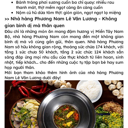
Bánh tráng phơi sương cuốn ba chỉ quay: nhiều rau
thanh mát, thịt mềm ngọt càng ăn càng cuốn
Nộm củ hũ dừa tôm thịt: giòn giòn, ngọt ngọt lạ miệng
>> Nhà hàng Phương Nam Lê Văn Lương - Không
gian bình dị mà thân quen
Đâu chỉ là những món ăn mang đậm hương vị Miền Tây Nam
Bộ, nhà hàng Phương Nam còn mang đến một không gian
bình dị mà vô cùng gần gũi, thân quen. Nhà hàng Phương
Nam sở hữu không gian rộng, thoáng sức chứa 174 khách, với
tầng 1 sức chưa 50 khách, tầng 2 sức chức 124 khách sẵn
sàng đáp ứng mọi nhu cầu của thực khách từ liên hoan, sinh
nhật, tiếp khách... cho đến những cuộc tụ tập bạn bè hay sum
họp người thân.
Mời bạn tham khảo thêm hình ảnh của nhà hàng Phương
Nam Lê Văn Lương dưới đây!