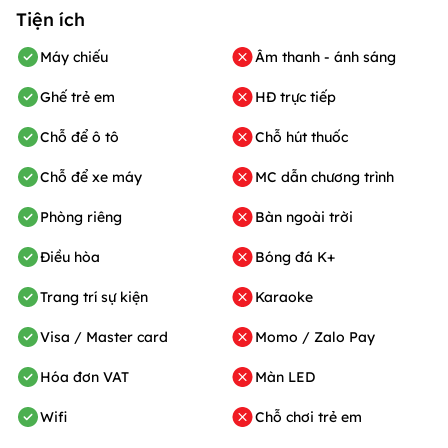
Tiện ích
Máy chiếu
Âm thanh - ánh sáng
Ghế trẻ em
HĐ trực tiếp
Chỗ để ô tô
Chỗ hút thuốc
Chỗ để xe máy
MC dẫn chương trình
Phòng riêng
Bàn ngoài trời
Điều hòa
Bóng đá K+
Trang trí sự kiện
Karaoke
Visa / Master card
Momo / Zalo Pay
Hóa đơn VAT
Màn LED
Wifi
Chỗ chơi trẻ em