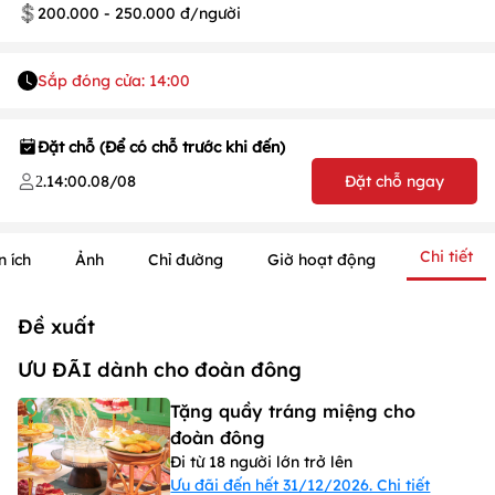
200.000 - 250.000 đ/người
Sắp đóng cửa: 14:00
Đặt chỗ (Để có chỗ trước khi đến)
.
14:00
.
08/08
Đặt chỗ ngay
2
Chi tiết
n ích
Ảnh
Chỉ đường
Giờ hoạt động
Đề xuất
ƯU ĐÃI dành cho đoàn đông
Tặng quầy tráng miệng cho
đoàn đông
1
/
1
/
1
Đi từ 18 người lớn trở lên
Ưu đãi đến hết 31/12/2026. Chi tiết