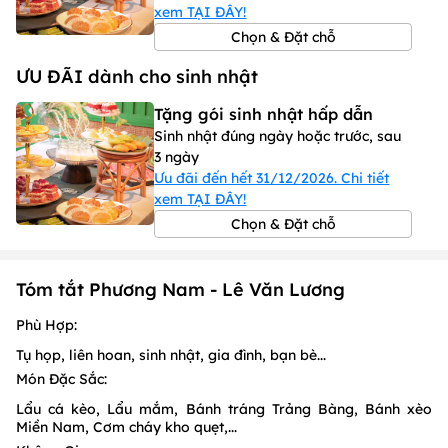
xem TẠI ĐÂY!
Chọn & Đặt chỗ
ƯU ĐÃI dành cho sinh nhật
Tặng gói sinh nhật hấp dẫn
Sinh nhật đúng ngày hoặc trước, sau
3 ngày
Ưu đãi đến hết 31/12/2026. Chi tiết
xem TẠI ĐÂY!
Chọn & Đặt chỗ
Tóm tắt Phương Nam - Lê Văn Lương
Phù Hợp:
Tụ họp, liên hoan, sinh nhật, gia đình, bạn bè...
Món Đặc Sắc:
Lẩu cá kèo, Lẩu mắm, Bánh tráng Trảng Bàng, Bánh xèo
Miền Nam, Cơm cháy kho quẹt,...