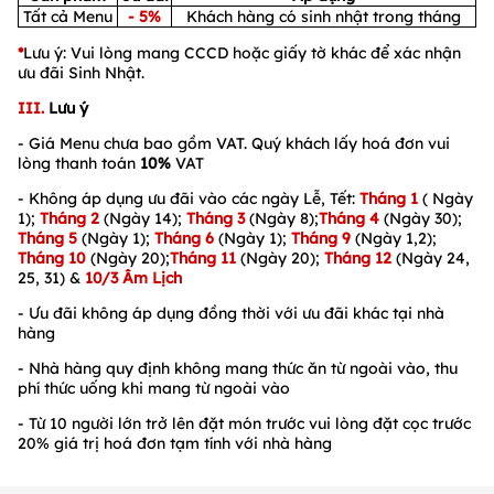
Tất cả Menu
- 5%
Khách hàng có sinh nhật trong tháng
*
Lưu ý: Vui lòng mang CCCD hoặc giấy tờ khác để xác nhận
ưu đãi Sinh Nhật.
III.
Lưu ý
- Giá Menu chưa bao gồm VAT. Quý khách lấy hoá đơn vui
lòng thanh toán
10%
VAT
- Không áp dụng ưu đãi vào các ngày Lễ, Tết:
Tháng 1
( Ngày
1);
Tháng 2
(Ngày 14);
Tháng 3
(Ngày 8);
Tháng 4
(Ngày 30);
Tháng 5
(Ngày 1);
Tháng 6
(Ngày 1);
Tháng 9
(Ngày 1,2);
Tháng 10
(Ngày 20);
Tháng 11
(Ngày 20);
Tháng 12
(Ngày 24,
25, 31) &
10/3 Âm Lịch
- Ưu đãi không áp dụng đồng thời với ưu đãi khác tại nhà
hàng
- Nhà hàng quy định không mang thức ăn từ ngoài vào, thu
phí thức uống khi mang từ ngoài vào
- Từ 10 người lớn trở lên đặt món trước vui lòng đặt cọc trước
20% giá trị hoá đơn tạm tính với nhà hàng