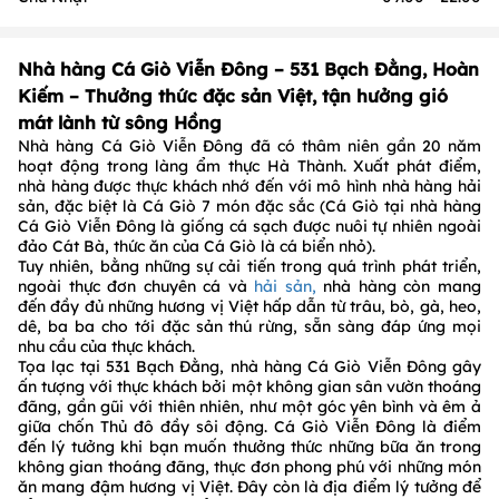
Nhà hàng Cá Giò Viễn Đông – 531 Bạch Đằng, Hoàn
Kiếm – Thưởng thức đặc sản Việt, tận hưởng gió
mát lành từ sông Hồng
Nhà hàng Cá Giò Viễn Đông đã có thâm niên gần 20 năm
hoạt động trong làng ẩm thực Hà Thành. Xuất phát điểm,
nhà hàng được thực khách nhớ đến với mô hình nhà hàng hải
sản, đặc biệt là Cá Giò 7 món đặc sắc (Cá Giò tại nhà hàng
Cá Giò Viễn Đông là giống cá sạch được nuôi tự nhiên ngoài
đảo Cát Bà, thức ăn của Cá Giò là cá biển nhỏ).
Tuy nhiên, bằng những sự cải tiến trong quá trình phát triển,
ngoài thực đơn chuyên cá và
hải sản,
nhà hàng còn mang
đến đầy đủ những hương vị Việt hấp dẫn từ trâu, bò, gà, heo,
dê, ba ba cho tới đặc sản thú rừng, sẵn sàng đáp ứng mọi
nhu cầu của thực khách.
Tọa lạc tại 531 Bạch Đằng, nhà hàng Cá Giò Viễn Đông gây
ấn tượng với thực khách bởi một không gian sân vườn thoáng
đãng, gần gũi với thiên nhiên, như một góc yên bình và êm ả
giữa chốn Thủ đô đầy sôi động. Cá Giò Viễn Đông là điểm
đến lý tưởng khi bạn muốn thưởng thức những bữa ăn trong
không gian thoáng đãng, thực đơn phong phú với những món
ăn mang đậm hương vị Việt. Đây còn là địa điểm lý tưởng để