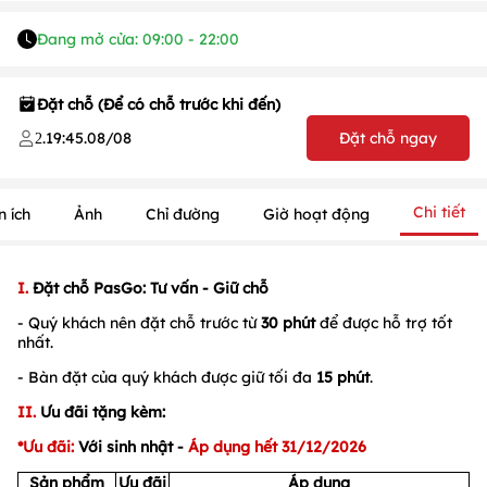
Đang mở cửa: 09:00 - 22:00
Đặt chỗ (Để có chỗ trước khi đến)
.
19:45
.
08/08
Đặt chỗ ngay
2
Chi tiết
n ích
Ảnh
Chỉ đường
Giờ hoạt động
I.
Đặt chỗ PasGo: Tư vấn - Giữ chỗ
- Quý khách nên đặt chỗ trước từ
30 phút
để được hỗ trợ tốt
1
/
1
/
1
nhất.
- Bàn đặt của quý khách được giữ tối đa
15 phút
.
II.
Ưu đãi tặng kèm:
*Ưu đãi:
Với sinh nhật
-
Áp dụng hết 31/12/2026
Sản phẩm
Ưu đãi
Áp dụng