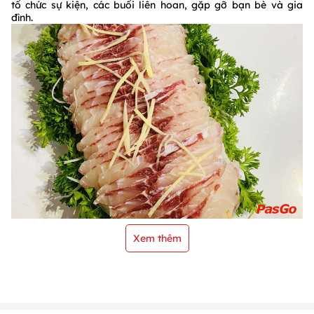
tổ chức sự kiện, các buổi liên hoan, gặp gỡ bạn bè và gia
đình.
Xem thêm