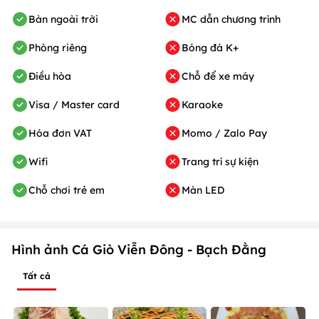
Bàn ngoài trời
MC dẫn chương trình
Phòng riêng
Bóng đá K+
Điều hòa
Chỗ để xe máy
Visa / Master card
Karaoke
Hóa đơn VAT
Momo / Zalo Pay
Wifi
Trang trí sự kiện
Chỗ chơi trẻ em
Màn LED
Hình ảnh Cá Giò Viễn Đông - Bạch Đằng
Tất cả