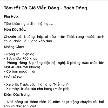
Tóm tắt Cá Giò Viễn Đông - Bạch Đằng
Phù Hợp:
Tiếp khách, gia đình, hội họp…
Món Đặc Sắc:
Chuyên cá: Nướng, hấp xì dầu, trộn Thái, rang muối, canh
chua, cháo, lẩu, lòng xào dưa
Không Gian:
- Rộng rãi, hiện đại
- Sức chứa: 700 khách
- Phòng riêng & phòng tiệc hội nghị: 3 phòng (sức chứa lần
lượt 40-80-350 khách)
- Có bàn ngoài trời
Chỗ Để Xe:
- Xe ô tô: Trước cửa nhà hàng (Miễn phí)
- Xe máy: Trước cửa nhà hàng (Miễn phí)
Điểm Đặc Trưng:
- Nhà hàng có thâm niên 20 năm hoạt động chuyên cá, hải
sản và đặc sản Việt.