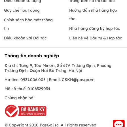
Điều khoản sử dụng
Trung tâm hỗ trợ Đối tác
Quy chế hoạt động
Hướng dẫn nhà hàng hợp
tác
Chính sách bảo mật thông
tin
Nhà hàng đăng ký hợp tác
Điều khoản với Đối tác
Liên hệ về Đầu tư & Hợp tác
Thông tin doanh nghiệp
Địa chỉ: Tầng 9, Tòa Minori, Số 67A Trương Định, Phường
Trương Định, Quận Hai Bà Trưng, Hà Nội
Hotline: 0931.006.005 | Email:
CSKH@pasgo.vn
Mã số thuế: 0106329034
Chứng nhận bởi
© Copyright 2010 PasGo.jsc, All rights reserved