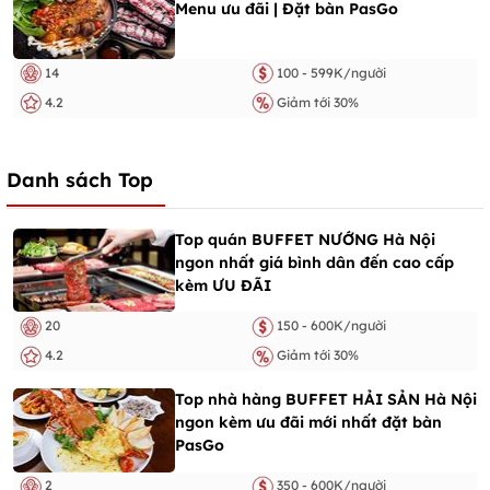
Menu ưu đãi | Đặt bàn PasGo
14
100 - 599K/người
4.2
Giảm tới 30%
Danh sách Top
Top quán BUFFET NƯỚNG Hà Nội
ngon nhất giá bình dân đến cao cấp
kèm ƯU ĐÃI
20
150 - 600K/người
4.2
Giảm tới 30%
Top nhà hàng BUFFET HẢI SẢN Hà Nội
ngon kèm ưu đãi mới nhất đặt bàn
PasGo
2
350 - 600K/người