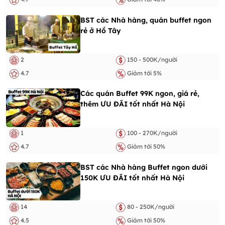
BST các Nhà hàng, quán buffet ngon
rẻ ở Hồ Tây
2
150 - 500K/người
4.7
Giảm tới 5%
Các quán Buffet 99K ngon, giá rẻ,
thêm ƯU ĐÃI tốt nhất Hà Nội
1
100 - 270K/người
4.7
Giảm tới 50%
BST các Nhà hàng Buffet ngon dưới
150K ƯU ĐÃI tốt nhất Hà Nội
14
80 - 250K/người
4.5
Giảm tới 50%