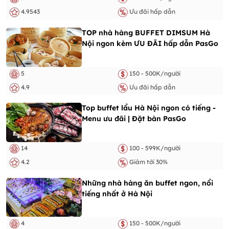
4.9543
Ưu đãi hấp dẫn
TOP nhà hàng BUFFET DIMSUM Hà
Nội ngon kèm ƯU ĐÃI hấp dẫn PasGo
5
150 - 500K/người
4.9
Ưu đãi hấp dẫn
Top buffet lẩu Hà Nội ngon có tiếng -
Menu ưu đãi | Đặt bàn PasGo
14
100 - 599K/người
4.2
Giảm tới 30%
Những nhà hàng ăn buffet ngon, nổi
tiếng nhất ở Hà Nội
4
150 - 500K/người