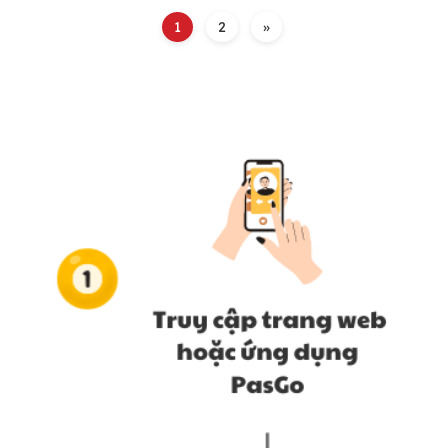
1
2
»