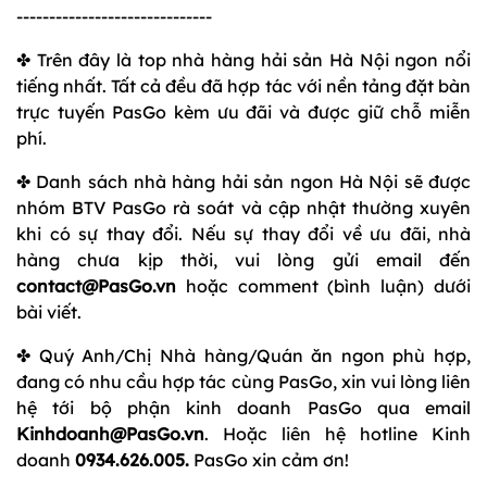
------------------------------
✤ Trên đây là top nhà hàng hải sản Hà Nội ngon nổi
tiếng nhất. Tất cả đều đã hợp tác với nền tảng đặt bàn
trực tuyến PasGo kèm ưu đãi và được giữ chỗ miễn
phí.
✤ Danh sách nhà hàng hải sản ngon Hà Nội sẽ được
nhóm BTV PasGo rà soát và cập nhật thường xuyên
khi có sự thay đổi. Nếu sự thay đổi về ưu đãi, nhà
hàng chưa kịp thời, vui lòng gửi email đến
contact@PasGo.vn
hoặc comment (bình luận) dưới
bài viết.
✤ Quý Anh/Chị Nhà hàng/Quán ăn ngon phù hợp,
đang có nhu cầu hợp tác cùng PasGo, xin vui lòng liên
hệ tới bộ phận kinh doanh PasGo qua email
Kinhdoanh@PasGo.vn
. Hoặc liên hệ hotline Kinh
doanh
0934.626.005.
PasGo xin cảm ơn!