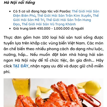
Hà Nội nổi tiếng
Có 5 cơ sở đang hợp tác với PasGo:
Thế Giới Hải Sản
Điện Biên Phủ
,
Thế Giới Hải Sản Trần Kim Xuyến
,
Thế
Giới Hải Sản Mễ Trì
,
Thế Giới Hải Sản Trần Hưng
Đạo
,
Thế Giới Hải Sản Vũ Trọng Khánh
Giá trung bình 450.000 - 1.000.000 đ/người
Thực đơn gồm hơn 100 loại hải sản tươi sống được
tuyển lựa trên khắp các vùng biển Việt Nam. Các món
ăn chế biến theo nhiều phong cách đa dạng như luộc,
nướng, hấp... Nếu muốn đặt bàn nhà hàng hải sản
ngon Hà Nội này để tổ chức tiệc, ăn gia đình... Hãy
click
TẠI ĐÂY
, nhận ngay ưu đãi và được giữ chỗ miễn
phí.