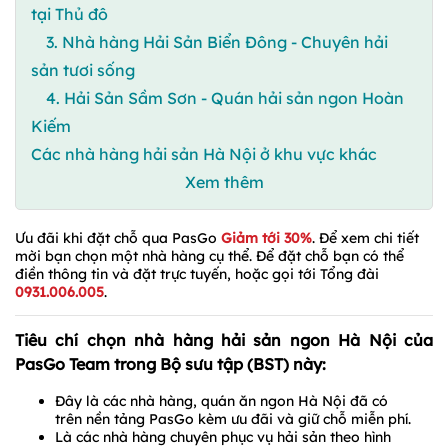
tại Thủ đô
3. Nhà hàng Hải Sản Biển Đông - Chuyên hải
sản tươi sống
4. Hải Sản Sầm Sơn - Quán hải sản ngon Hoàn
Kiếm
Các nhà hàng hải sản Hà Nội ở khu vực khác
Xem thêm
Ưu đãi khi đặt chỗ qua PasGo
Giảm tới 30%
. Để xem chi tiết
mời bạn chọn một nhà hàng cụ thể. Để đặt chỗ bạn có thể
điền thông tin và đặt trực tuyến, hoặc gọi tới Tổng đài
0931.006.005
.
Tiêu chí chọn nhà hàng hải sản ngon Hà Nội của
PasGo Team trong Bộ sưu tập (BST) này:
Đây là các nhà hàng, quán ăn ngon Hà Nội đã có
trên nền tảng PasGo kèm ưu đãi và giữ chỗ miễn phí.
Là các nhà hàng chuyên phục vụ hải sản theo hình