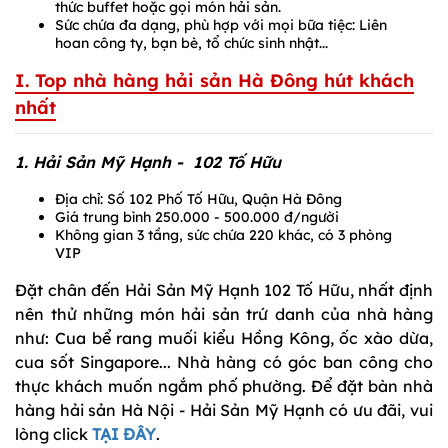
thức buffet hoặc gọi món hải sản.
Sức chứa đa dạng, phù hợp với mọi bữa tiệc: Liên
hoan công ty, bạn bè, tổ chức sinh nhật...
I. Top nhà hàng hải sản Hà Đông hút khách
nhất
1. Hải Sản Mỹ Hạnh - 102 Tố Hữu
Địa chỉ: Số 102 Phố Tố Hữu, Quận Hà Đông
Giá trung bình 250.000 - 500.000 đ/người
Không gian 3 tầng, sức chứa 220 khác, có 3 phòng
VIP
Đặt chân đến Hải Sản Mỹ Hạnh 102 Tố Hữu, nhất định
nên thử những món hải sản trứ danh của nhà hàng
như: Cua bể rang muối kiểu Hồng Kông, ốc xào dừa,
cua sốt Singapore... Nhà hàng có góc ban công cho
thực khách muốn ngắm phố phường. Để đặt bàn nhà
hàng hải sản Hà Nội - Hải Sản Mỹ Hạnh có ưu đãi, vui
lòng click
TẠI ĐÂY
.