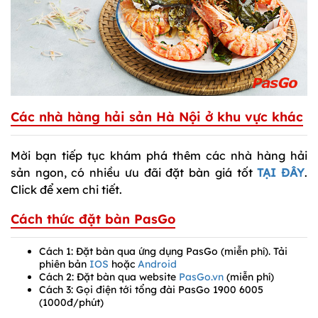
Các nhà hàng hải sản Hà Nội ở khu vực khác
Mời bạn tiếp tục khám phá thêm các nhà hàng hải
sản ngon, có nhiều ưu đãi đặt bàn giá tốt
TẠI ĐÂY
.
Click để xem chi tiết.
Cách thức đặt bàn PasGo
Cách 1: Đặt bàn qua ứng dụng PasGo (miễn phí). Tải
phiên bản
IOS
hoặc
Android
Cách 2: Đặt bàn qua website
PasGo.vn
(miễn phí)
Cách 3: Gọi điện tới tổng đài PasGo 1900 6005
(1000đ/phút)