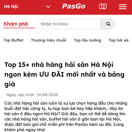
Khám phá
Top Buffet
Thương hiệu chuỗi
Top lẩu nướng
Top hải sản
Top 15+ nhà hàng hải sản Hà Nội
ngon kèm ƯU ĐÃI mới nhất và bảng
giá
Ngày cập nhật:
14/08/2025
Các nhà hàng hải sản luôn là sự lựa chọn hàng đầu cho những
buổi đặt tiệc công ty, tụ họp bạn bè hay tiếp khách… Vậy ăn
hải sản ở đâu ngon Hà Nội? Giờ đây, bạn có thể dễ dàng tìm
các nhà hàng hải sản, buffet hải sản ở gần bạn tại Hà Nội,
được đặt bàn giữ chỗ miễn phí trên PasGo kèm ưu đãi. Cùng
khám phá ngay nha!