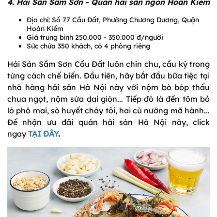
4. Hải Sản Sầm Sơn - Quán hải sản ngon Hoàn Kiếm
Địa chỉ: Số 77 Cầu Đất, Phường Chương Dương, Quận
Hoàn Kiếm
Giá trung bình 250.000 - 350.000 đ/người
Sức chứa 350 khách, có 4 phòng riêng
Hải Sản Sầm Sơn Cầu Đất luôn chỉn chu, cầu kỳ trong
từng cách chế biến. Đầu tiên, hãy bắt đầu bữa tiệc tại
nhà hàng hải sản Hà Nội này với nộm bò bóp thấu
chua ngọt, nộm sứa dai giòn... Tiếp đó là đến tôm bỏ
lò phô mai, sò huyết cháy tỏi, hai cù nướng mỡ hành...
Để nhận ưu đãi quán hải sản Hà Nội này, click
ngay
TẠI ĐÂY
.