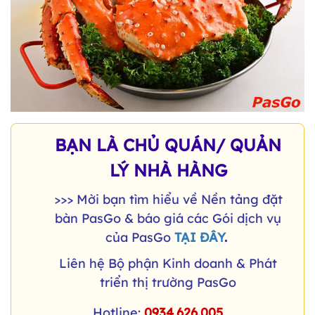
BẠN LÀ CHỦ QUÁN/ QUẢN
LÝ NHÀ HÀNG
>>> Mời bạn tìm hiểu về Nền tảng đặt
bàn PasGo & báo giá các Gói dịch vụ
của PasGo
TẠI ĐÂY
.
Liên hệ Bộ phận Kinh doanh & Phát
triển thị trường PasGo
Hotline:
0934.626.005