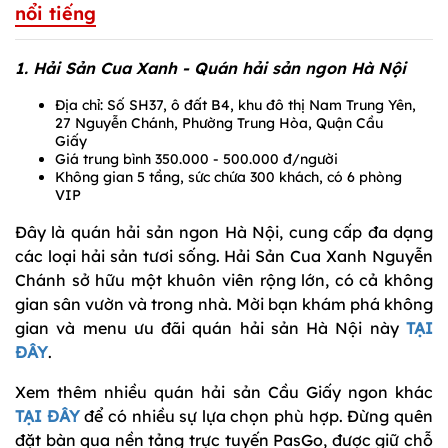
nổi tiếng
1. Hải Sản Cua Xanh - Quán hải sản ngon Hà Nội
Địa chỉ: Số SH37, ô đất B4, khu đô thị Nam Trung Yên,
27 Nguyễn Chánh, Phường Trung Hòa, Quận Cầu
Giấy
Giá trung bình 350.000 - 500.000 đ/người
Không gian 5 tầng, sức chứa 300 khách, có 6 phòng
VIP
Đây là quán hải sản ngon Hà Nội, cung cấp đa dạng
các loại hải sản tươi sống. Hải Sản Cua Xanh Nguyễn
Chánh sở hữu một khuôn viên rộng lớn, có cả không
gian sân vườn và trong nhà. Mời bạn khám phá không
gian và menu ưu đãi quán hải sản Hà Nội này
TẠI
ĐÂY
.
Xem thêm nhiều quán hải sản Cầu Giấy ngon khác
TẠI ĐÂY
để có nhiều sự lựa chọn phù hợp. Đừng quên
đặt bàn qua nền tảng trực tuyến PasGo, được giữ chỗ