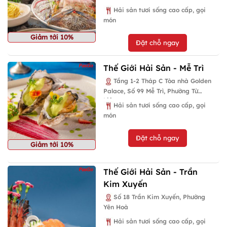
Hải sản tươi sống cao cấp, gọi
món
Giảm tới 10%
Đặt chỗ ngay
Thế Giới Hải Sản - Mễ Trì
Tầng 1-2 Tháp C Tòa nhà Golden
Palace, Số 99 Mễ Trì, Phường Từ
Liêm
Hải sản tươi sống cao cấp, gọi
món
Đặt chỗ ngay
Giảm tới 10%
Thế Giới Hải Sản - Trần
Kim Xuyến
Số 18 Trần Kim Xuyến, Phường
Yên Hoà
Hải sản tươi sống cao cấp, gọi