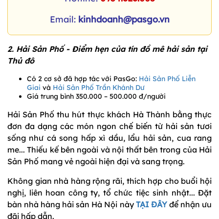
Email:
kinhdoanh@pasgo.vn
2. Hải Sản Phố - Điểm hẹn của tín đồ mê hải sản tại
Thủ đô
Có 2 cơ sở đã hợp tác với PasGo:
Hải Sản Phố Liễn
Giai
và
Hải Sản Phố Trần Khánh Dư
Giá trung bình 350.000 – 500.000 đ/người
Hải Sản Phố thu hút thực khách Hà Thành bằng thực
đơn đa dạng các món ngon chế biến từ hải sản tươi
sống như cá song hấp xì dầu, lẩu hải sản, cua rang
me... Thiếu kế bên ngoài và nội thất bên trong của Hải
Sản Phố mang vẻ ngoài hiện đại và sang trọng.
Không gian nhà hàng rộng rãi, thích hợp cho buổi hội
nghị, liên hoan công ty, tổ chức tiệc sinh nhật... Đặt
bàn nhà hàng hải sản Hà Nội này
TẠI ĐÂY
để nhận ưu
đãi hấp dẫn.