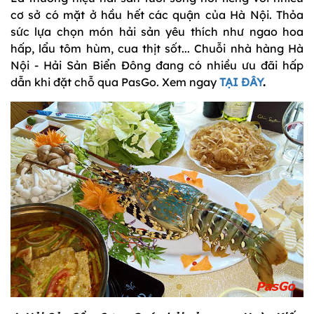
cơ sở có mặt ở hầu hết các quận của Hà Nội. Thỏa
sức lựa chọn món hải sản yêu thích như ngao hoa
hấp, lẩu tôm hùm, cua thịt sốt... Chuỗi nhà hàng Hà
Nội - Hải Sản Biển Đông đang có nhiều ưu đãi hấp
dẫn khi đặt chỗ qua PasGo. Xem ngay
TẠI ĐÂY
.