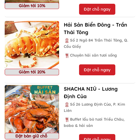
Giảm tới 10%
Đặt chỗ ngay
Hải Sản Biển Đông - Trần
Thái Tông
Số 2 Ngõ 84 Trần Thái Tông, Q.
Cầu Giấy
Chuyên hải sản tươi sống
Đặt chỗ ngay
Giảm tới 20%
SHACHA NIÚ - Lương
Định Của
Số 26 Lương Định Của, P. Kim
Liên
Buffet lẩu bò tươi Triều Châu,
baba & hải sản
Đặt bàn giữ chỗ
Đặt chỗ ngay