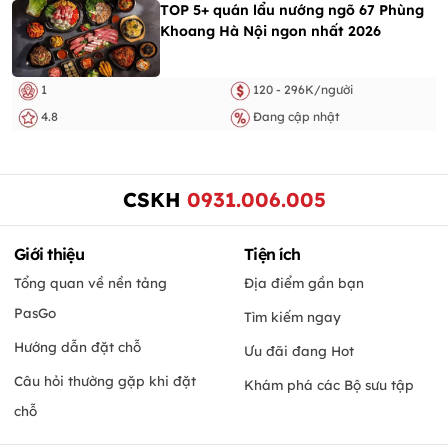
TOP 5+ quán lẩu nướng ngõ 67 Phùng
Khoang Hà Nội ngon nhất 2026
1
120 - 296K/người
4.8
Đang cập nhật
CSKH
0931.006.005
Giới thiệu
Tiện ích
Tổng quan về nền tảng
Địa điểm gần bạn
PasGo
Tìm kiếm ngay
Hướng dẫn đặt chỗ
Ưu đãi đang Hot
Câu hỏi thường gặp khi đặt
Khám phá các Bộ sưu tập
chỗ