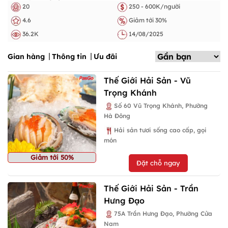
20
250 - 600K/người
4.6
Giảm tới 30%
36.2K
14/08/2025
Gian hàng
Thông tin
Ưu đãi
Thế Giới Hải Sản - Vũ
Trọng Khánh
Số 60 Vũ Trọng Khánh, Phường
Hà Đông
Hải sản tươi sống cao cấp, gọi
món
Giảm tới 50%
Đặt chỗ ngay
Thế Giới Hải Sản - Trần
Hưng Đạo
75A Trần Hưng Đạo, Phường Cửa
Nam