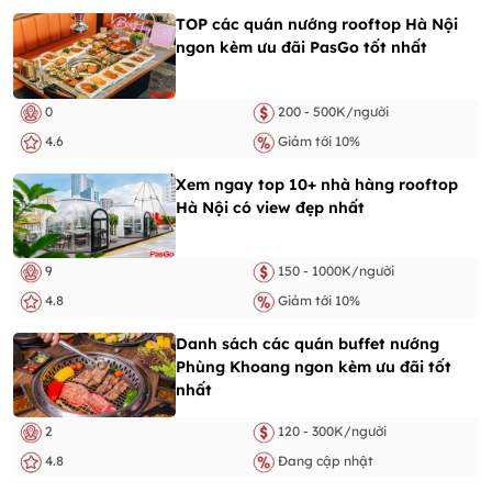
TOP các quán nướng rooftop Hà Nội
ngon kèm ưu đãi PasGo tốt nhất
0
200 - 500K/người
4.6
Giảm tới 10%
Xem ngay top 10+ nhà hàng rooftop
Hà Nội có view đẹp nhất
9
150 - 1000K/người
4.8
Giảm tới 10%
Danh sách các quán buffet nướng
Phùng Khoang ngon kèm ưu đãi tốt
nhất
2
120 - 300K/người
4.8
Đang cập nhật