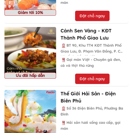
món
Giảm tới 10%
Đặt chỗ ngay
Cánh Sen Vàng - KĐT
Thành Phố Giao Lưu
BT 90, Khu TT4 KĐT Thành Phố
Giao Lưu, Đ. Phạm Văn Đồng, P. Cổ
Nhuế, Q. Bắc Từ Liêm
Gọi món Việt - Chuyên gà đen,
cá và thịt thú rừng
Ưu đãi hấp dẫn
Đặt chỗ ngay
Thế Giới Hải Sản - Điện
Biên Phủ
Số 36 Điện Biên Phủ, Phường Ba
Đình
Hải sản tươi sống cao cấp, gọi
món