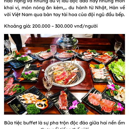
hảo hạng và những dư vị lẩu độc đáo hay những món
khai vị, món nóng ăn kèm,… du hành từ Nhật, Hàn về
với Việt Nam qua bàn tay tài hoa của đội ngũ đầu bếp.
Khoảng giá: 200.000 – 300.000 vnđ/người
Bữa tiệc buffet là sự pha trộn độc đáo giữa hai nền ẩm