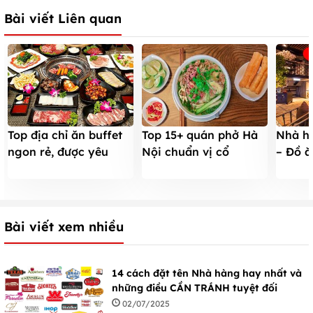
Bài viết Liên quan
Top địa chỉ ăn buffet
Top 15+ quán phở Hà
Nhà h
ngon rẻ, được yêu
Nội chuẩn vị cổ
– Đồ ă
thích ở Hà Nội
truyền ngon nổi tiếng
ngon ơ
Bài viết xem nhiều
14 cách đặt tên Nhà hàng hay nhất và
những điều CẦN TRÁNH tuyệt đối
02/07/2025