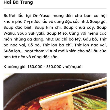
Hai Bà Trưng
Buffet lẩu tại On-Yasai mang đến cho bạn cơ hội
khám phá 7 vị nước lẩu vô cùng đặc sắc như: Soup gà,
Soup đặc biệt, Soup kim chi, Soup chua cay, Soup
Wahu, Soup Sukiyaki, Soup Miso. Cùng với menu các
món nhúng đa dạng, như: Ba chỉ bò Mỹ, Gầu bò, Thịt
bò nạc vai, Cổ bò, Thịt lợn ba chỉ, Thịt lợn nạc vai,
Sườn lợn,… ngọt thơm vị tươi mới khiến cho nồi lẩu của
bạn trở nên vô cùng đặc sắc.
Khoảng giá: 180.000 – 350.000 vnđ/người