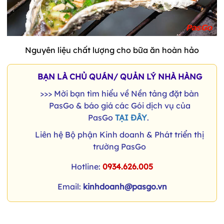
Nguyên liệu chất lượng cho bữa ăn hoàn hảo
BẠN LÀ CHỦ QUÁN/ QUẢN LÝ NHÀ HÀNG
>>> Mời bạn tìm hiểu về Nền tảng đặt bàn
PasGo & báo giá các Gói dịch vụ của
PasGo
TẠI ĐÂY
.
Liên hệ Bộ phận Kinh doanh & Phát triển thị
trường PasGo
Hotline:
0934.626.005
Email:
kinhdoanh@pasgo.vn