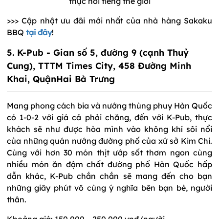
thực nổi tiếng thế giới
>>> Cập nhật ưu đãi mới nhất của nhà hàng Sakaku
BBQ
tại đây
!
5. K-Pub - Gian số 5, đường 9 (cạnh Thuỷ
Cung), TTTM Times City, 458 Đường Minh
Khai, QuậnHai Bà Trưng
Mang phong cách bia và nướng thùng phuy Hàn Quốc
có 1-0-2 với giá cả phải chăng, đến với K-Pub, thực
khách sẽ như được hòa mình vào không khí sôi nổi
của những quán nướng đường phố của xứ sở Kim Chi.
Cùng với hơn 30 món thịt ướp sốt thơm ngon cùng
nhiều món ăn đậm chất đường phố Hàn Quốc hấp
dẫn khác, K-Pub chắn chắn sẽ mang đến cho bạn
những giây phút vô cùng ý nghĩa bên bạn bè, người
thân.