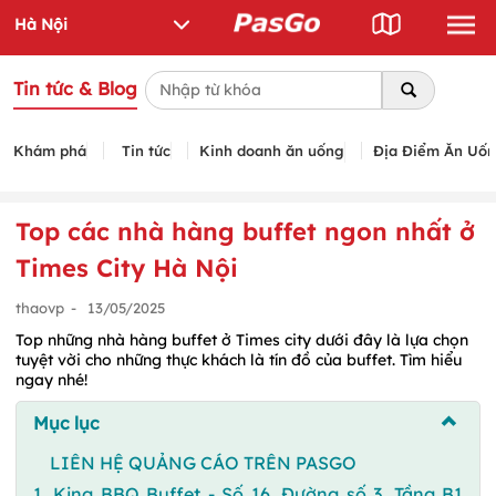
Tin tức & Blog
Khám phá
Tin tức
Kinh doanh ăn uống
Địa Điểm Ăn Uố
Top các nhà hàng buffet ngon nhất ở
Times City Hà Nội
thaovp
-
13/05/2025
Top những nhà hàng buffet ở Times city dưới đây là lựa chọn
tuyệt vời cho những thực khách là tín đồ của buffet. Tìm hiểu
ngay nhé!
Mục lục
LIÊN HỆ QUẢNG CÁO TRÊN PASGO
1. King BBQ Buffet - Số 16, Đường số 3, Tầng B1