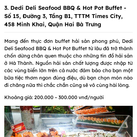
3. Dedi Deli Seafood BBQ & Hot Pot Buffet -
Số 15, Đường 3, Tầng B1, TTTM Times City,
458 Minh Khai, Quận Hai Bà Trưng
Mang đến thực đơn buffet hải sản phong phú, Dedi
Deli Seafood BBQ & Hot Pot Buffet từ lâu đã trở thành
chốn dừng chân quen thuộc cho những tín đồ hải sản
ở Hà Thành. Nguồn hải sản chất lượng được nhập từ
các vùng biển lớn trên cả nước đảm bảo cho bạn một
bữa tiệc thơm ngon đúng điệu, dù bạn chọn món nào
đi chăng nữa thì chắc chắn cũng sẽ vô cùng hài lòng.
Khoảng giá: 200.000 – 300.000 vnđ/người