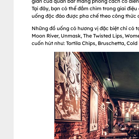
gian của quán bar mang phong cách cổ điển
Tại đây, bạn có thể đắm chìm trong giai điệu
uống độc đáo được pha chế theo công thức đ
Những đồ uống có hương vị đặc biệt chỉ có tạ
Moon River, Unmask, The Twisted Lips, Wom
cuốn hút như: Tortila Chips, Bruschetta, Cold