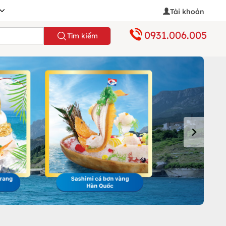
Tài khoản
0931.006.005
Tìm kiếm