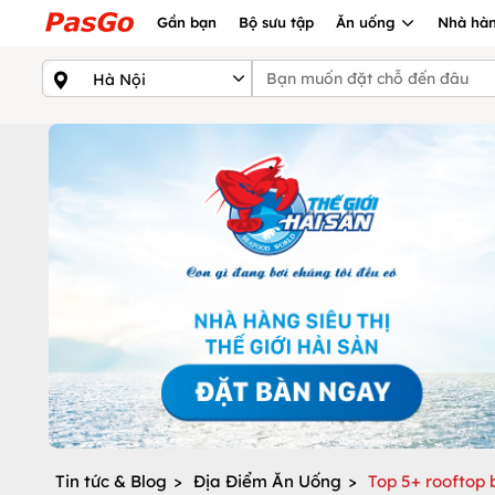
Gần bạn
Bộ sưu tập
Ăn uống
Nhà hàn
Tin tức & Blog
>
Địa Điểm Ăn Uống
>
Top 5+ rooftop 