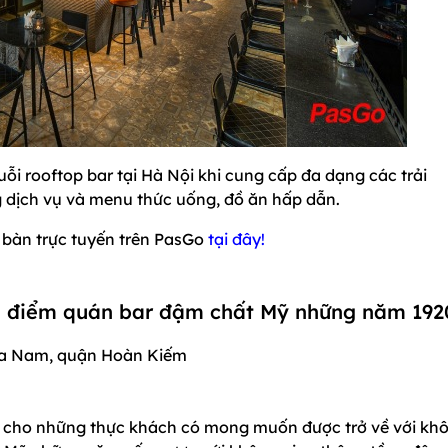
ỗi rooftop bar tại Hà Nội khi cung cấp đa dạng các trải
g dịch vụ và menu thức uống, đồ ăn hấp dẫn.
t bàn trực tuyến trên PasGo
tại đây!
địa điểm quán bar đậm chất Mỹ những năm 192
Cửa Nam, quận Hoàn Kiếm
h cho những thực khách có mong muốn được trở về với kh