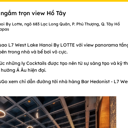
 ngắm trọn view Hồ Tây
noi By Lotte, ngõ 683 Lạc Long Quân, P. Phú Thượng, Q. Tây Hồ
Tapas
 sao L7 West Lake Hanoi By LOTTE với view panorama tầng
bên trong nhà và bể bơi vô cực.
ức những ly Cocktails được tạo nên từ sự sáng tạo và kỹ t
hướng Á Âu hiện đại.
sGo xem chỉ dẫn đường tới nhà hàng Bar Hedonist - L7 We