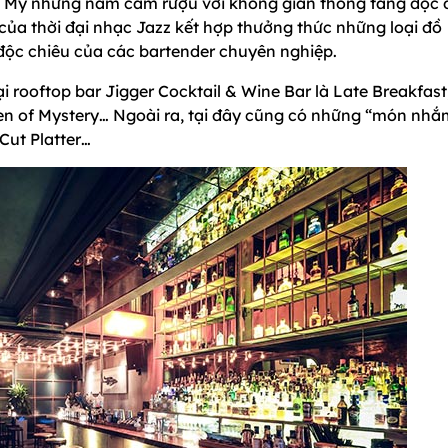
 Mỹ những năm cấm rượu với không gian thông tầng độc 
 của thời đại nhạc Jazz kết hợp thưởng thức những loại đồ
ộc chiêu của các bartender chuyên nghiệp.
i rooftop bar Jigger Cocktail & Wine Bar là Late Breakfast
en of Mystery… Ngoài ra, tại đây cũng có những “món nhắ
 Cut Platter…