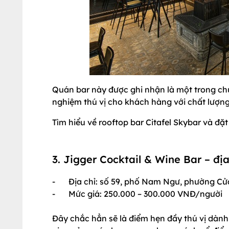
Quán bar này được ghi nhận là một trong chu
nghiệm thú vị cho khách hàng với chất lượn
Tìm hiểu về rooftop bar Citafel Skybar và đặ
3. Jigger Cocktail & Wine Bar – 
-
Địa chỉ: số 59, phố Nam Ngư, phường 
-
Mức giá: 250.000 – 300.000 VNĐ/người
Đây chắc hẳn sẽ là điểm hẹn đầy thú vị dàn