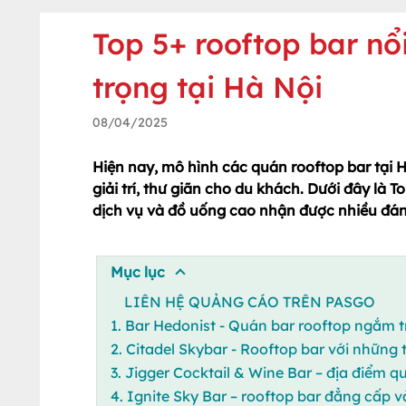
Top 5+ rooftop bar n
trọng tại Hà Nội
08/04/2025
Hiện nay, mô hình các quán rooftop bar tại H
giải trí, thư giãn cho du khách. Dưới đây là 
dịch vụ và đồ uống cao nhận được nhiều đánh
Mục lục
LIÊN HỆ QUẢNG CÁO TRÊN PASGO
1. Bar Hedonist - Quán bar rooftop ngắm t
2. Citadel Skybar - Rooftop bar với những
3. Jigger Cocktail & Wine Bar – địa điểm
4. Ignite Sky Bar – rooftop bar đẳng cấp 