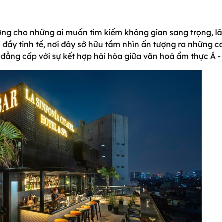
ưởng cho những ai muốn tìm kiếm không gian sang trọng, l
 đầy tinh tế, nơi đây sở hữu tầm nhìn ấn tượng ra những c
ẳng cấp với sự kết hợp hài hòa giữa văn hoá ẩm thực Á -