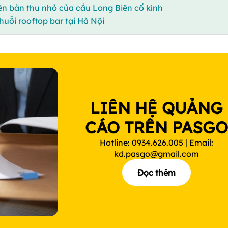
ên bản thu nhỏ của cầu Long Biên cổ kính
huỗi rooftop bar tại Hà Nội
LIÊN HỆ QUẢNG
CÁO TRÊN PASG
Hotline: 0934.626.005 | Email:
kd.pasgo@gmail.com
Đọc thêm