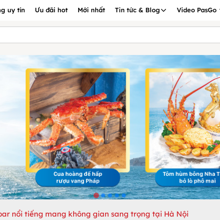
g uy tín
Ưu đãi hot
Mới nhất
Tin tức & Blog
Video PasGo
bar nổi tiếng mang không gian sang trọng tại Hà Nội