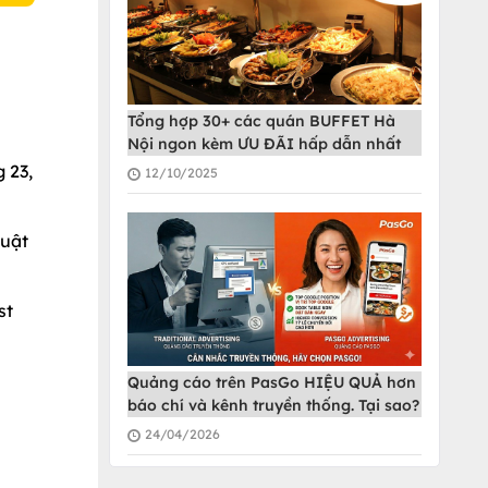
Tổng hợp 30+ các quán BUFFET Hà
Nội ngon kèm ƯU ĐÃI hấp dẫn nhất
 23,
12/10/2025
huật
st
Quảng cáo trên PasGo HIỆU QUẢ hơn
báo chí và kênh truyền thống. Tại sao?
24/04/2026