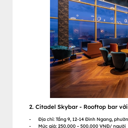
2. Citadel Skybar - Rooftop bar vớ
-
Địa chỉ: Tầng 9, 12-14 Đình Ngang, phư
-
Mức giá: 250.000 – 500.000 VNĐ/ người