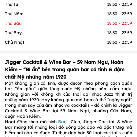
Thứ Tư
18:30 - 23:59
Thứ Năm
18:30 - 23:59
Thứ Sáu
18:30 - 23:59
Thứ Bảy
18:30 - 23:59
Chủ Nhật
18:30 - 23:59
Jigger Cocktail & Wine Bar – 59 Nam Ngư, Hoàn
Kiếm – “Bí ẩn” bên trong quán bar cá tính & đậm
chất Mỹ những năm 1920
Một không gian cá tính, được decor theo phong cách quán
bar “ẩn giấu” giữa lòng nước Mỹ những năm cấm rượu.
Không gian với không khí của thời đại nhạc Jazz thịnh trị
những năm 1920. Hay không gian mà bạn có thể “ngây ngất”
trong men say của âm nhạc và cocktails - đó chính là Jigger
Cocktail & Wine Bar tại 59 Nam Ngư, phường Cửa Nam,
quận Hoàn Kiếm.
Hoạt động theo mô hình
Bar
- Club, Jigger Cocktail & Wine
Bar mang tới những loại đồ uống độc đáo và đặc trưng mà
hiếm nơi nào có được. Từ thực đơn hơn 50 loại cocktails cuốn