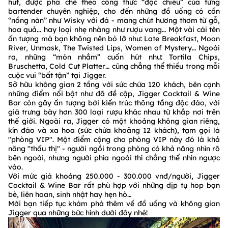
hút, được pha chế theo công thức “độc chiêu” của từng
bartender chuyên nghiệp, cho đến những đồ uống có cồn
“nồng nàn” như Wisky với đá - mang chút hương thơm từ gỗ,
hoa quả... hay loại nhẹ nhàng như rượu vang… Một vài cái tên
ấn tượng mà bạn không nên bỏ lỡ như: Late Breakfast, Moon
River, Unmask, The Twisted Lips, Women of Mystery… Ngoài
ra, những “món nhắm” cuốn hút như: Tortila Chips,
Bruschetta, Cold Cut Platter… cũng chẳng thể thiếu trong mỗi
cuộc vui “bất tận” tại Jigger.
Sở hữu không gian 2 tầng với sức chứa 120 khách, bên cạnh
những điểm nổi bật như đã đề cập, Jigger Cocktail & Wine
Bar còn gây ấn tượng bởi kiến trúc thông tầng độc đáo, với
giá trưng bày hơn 300 loại rượu khác nhau từ khắp nơi trên
thế giới. Ngoài ra, Jigger có một khoảng không gian riêng,
kín đáo và xa hoa (sức chứa khoảng 12 khách), tạm gọi là
"phòng VIP". Một điểm cộng cho phòng VIP này đó là khả
năng "thấu thị" - người ngồi trong phòng có khả năng nhìn rõ
bên ngoài, nhưng người phía ngoài thì chẳng thể nhìn ngược
vào.
Với mức giá khoảng 250.000 - 300.000 vnđ/người, Jigger
Cocktail & Wine Bar rất phù hợp với những dịp tụ hop bạn
bè, liên hoan, sinh nhật hay hẹn hò…
Mời bạn tiếp tục khám phá thêm về đồ uống và không gian
Jigger qua những bức hình dưới đây nhé!