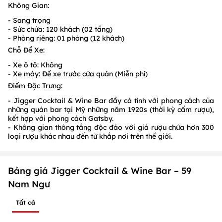
Không Gian:
- Sang trọng
- Sức chứa: 120 khách (02 tầng)
- Phòng riêng: 01 phòng (12 khách)
Chỗ Để Xe:
- Xe ô tô: Không
- Xe máy: Để xe trước cửa quán (Miễn phí)
Điểm Đặc Trưng:
- Jigger Cocktail & Wine Bar đầy cá tính với phong cách của
những quán bar tại Mỹ những năm 1920s (thời kỳ cấm rượu),
kết hợp với phong cách Gatsby.
- Không gian thông tầng độc đáo với giá rượu chứa hơn 300
loại rượu khác nhau đến từ khắp nơi trên thế giới.
Bảng giá Jigger Cocktail & Wine Bar – 59
Nam Ngư
Tất cả