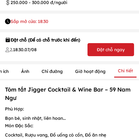
250.000 - 300.000 đ/người
Sắp mở cửa: 18:30
Đặt chỗ (Để có chỗ trước khi đến)
.
18:30
.
07/08
Đặt chỗ ngay
2
Chi tiết
n ích
Ảnh
Chỉ đường
Giờ hoạt động
Tóm tắt Jigger Cocktail & Wine Bar – 59 Nam
1
/
1
Ngư
/
1
Phù Hợp:
Bạn bè, sinh nhật, liên hoan...
Món Đặc Sắc:
Cocktail, Rượu vang, Đồ uống có cồn, Đồ ăn nhẹ