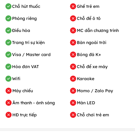
Chỗ hút thuốc
Ghế trẻ em
Phòng riêng
Chỗ để ô tô
Điều hòa
MC dẫn chương trình
Trang trí sự kiện
Bàn ngoài trời
Visa / Master card
Bóng đá K+
Hóa đơn VAT
Chỗ để xe máy
Wifi
Karaoke
Máy chiếu
Momo / Zalo Pay
Âm thanh - ánh sáng
Màn LED
HĐ trực tiếp
Chỗ chơi trẻ em