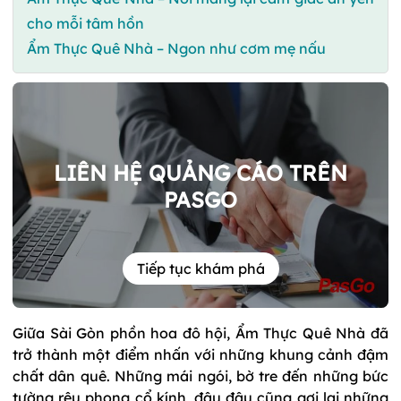
cho mỗi tâm hồn
Ẩm Thực Quê Nhà – Ngon như cơm mẹ nấu
LIÊN HỆ QUẢNG CÁO TRÊN
PASGO
Tiếp tục khám phá
Giữa Sài Gòn phồn hoa đô hội, Ẩm Thực Quê Nhà đã
trở thành một điểm nhấn với những khung cảnh đậm
chất dân quê. Những mái ngói, bờ tre đến những bức
tường rêu phong cổ kính, đâu đâu cũng gợi lại những