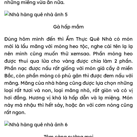
những miếng vừa ăn nữa.
Gà hấp mắm
Đúng hôm mình đến thì Ẩm Thực Quê Nhà có món
mới là lẩu măng với móng heo tộc, nghe cái tên lạ lạ
nên mình cũng muốn thử xemsao. Phần móng heo
được thui qua lửa cho vàng được chia làm 2 phần.
Phần nạc được nấu rất giống với món giả cầy ở miền
Bắc, còn phần móng có phủ gân thì được đem nấu với
măng. Măng của nhà hàng cũng được lựa chọn những
loại rất tươi và non, loại măng nhỏ, rất giòn và có vị
hơi đắng. Hương vị khá là hấp dẫn và lạ miệng. Món
này mà nhậu thì hết sảy, hoặc ăn với cơm nóng cũng
rất ngon.
Tôm càng nướng mọi