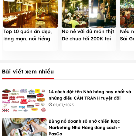
Top 10 quán ăn đẹp,
No nê với đủ món thịt
Nếu m
lãng mạn, nổi tiếng
Dê chưa tới 200K tại
Sài Gò
nhất ở Sài Gòn
Tư Trì
Barbe
Bài viết xem nhiều
14 cách đặt tên Nhà hàng hay nhất và
những điều CẦN TRÁNH tuyệt đối
02/07/2025
Bùng nổ doanh số nhờ chiến lược
Marketing Nhà Hàng đúng cách -
PasGo