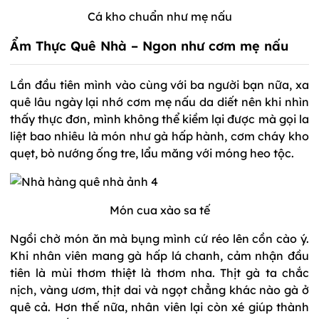
Cá kho chuẩn như mẹ nấu
Ẩm Thực Quê Nhà – Ngon như cơm mẹ nấu
Lần đầu tiên mình vào cùng với ba người bạn nữa, xa
quê lâu ngày lại nhớ cơm mẹ nấu da diết nên khi nhìn
thấy thực đơn, mình không thể kiềm lại được mà gọi la
liệt bao nhiêu là món như gà hấp hành, cơm cháy kho
quẹt, bò nướng ống tre, lẩu măng với móng heo tộc.
Món cua xào sa tế
Ngồi chờ món ăn mà bụng mình cứ réo lên cồn cào ý.
Khi nhân viên mang gà hấp lá chanh, cảm nhận đầu
tiên là mùi thơm thiệt là thơm nha. Thịt gà ta chắc
nịch, vàng ươm, thịt dai và ngọt chẳng khác nào gà ở
quê cả. Hơn thế nữa, nhân viên lại còn xé giúp thành