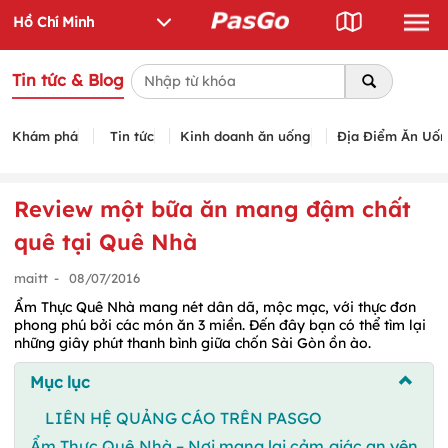
Tin tức & Blog
Khám phá
Tin tức
Kinh doanh ăn uống
Địa Điểm Ăn Uố
Review một bữa ăn mang đậm chất
quê tại Quê Nhà
maitt
-
08/07/2016
Ẩm Thực Quê Nhà mang nét dân dã, mộc mạc, với thực đơn
phong phú bởi các món ăn 3 miền. Đến đây bạn có thể tìm lại
những giây phút thanh bình giữa chốn Sài Gòn ồn ào.
Mục lục
LIÊN HỆ QUẢNG CÁO TRÊN PASGO
Ẩm Thực Quê Nhà – Nơi mang lại cảm giác an yên