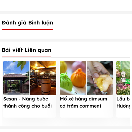
Đánh giá Bình luận
Bài viết Liên quan
Sesan - Nâng bước
Mổ xẻ hàng dimsum
Lẩu bô
thành công cho buổi
cả trăm comment
Hương 
gặp gỡ đối tác
không có 1 lời chê
giữa l