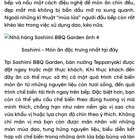
bếp và nấu một cách điệu nghệ để món ăn chín đều,
đẹp mắt mà không bị bắn dầu mỡ ra xung quanh.
Ngoài những kĩ thuật “múa lửa” người đầu bếp còn rất
khéo léo trong việc sử dụng dao, kéo nữa.
Sashimi – Món ăn đặc trưng nhất tại đây
Tại Sashimi BBQ Garden, bàn nướng Teppanyaki được
đặt ngay trước mặt thực khách. Khi thực khách đến
đây ăn có thể mục sở thị cả một quá trình chế biến
món ăn từ những nguyên liệu còn tươi sống, đến quá
trình chế biến tài tình ngay trên bếp. Đặc biệt hơn, bạn
còn có thể yêu cầu chế biến theo đúng hương vị mà
mình thích, chẳng hạn như nêm nếm gia vị sao cho
vừa khẩu vị hoặc lựa chọn độ chín theo ý thích. Không
chỉ mãn vị mà bạn còn được mãn nhãn với những
màn múa dao, tung hứng nguyên liệu, biểu diễn kết
hợp với chế biến trong những ánh lửa bập bùng và làn