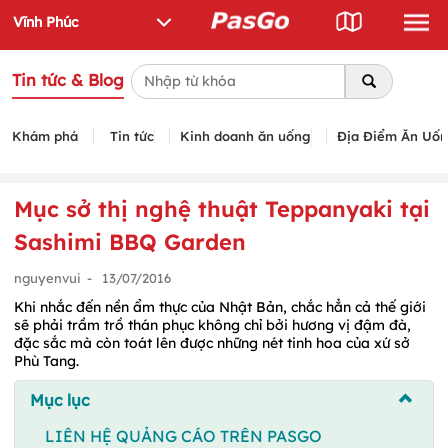
Tin tức & Blog
Khám phá
Tin tức
Kinh doanh ăn uống
Địa Điểm Ăn Uố
Mục sở thị nghệ thuật Teppanyaki tại
Sashimi BBQ Garden
nguyenvui
-
13/07/2016
Khi nhắc đến nền ẩm thực của Nhật Bản, chắc hẳn cả thế giới
sẽ phải trầm trồ thán phục không chỉ bởi hương vị đậm đà,
đặc sắc mà còn toát lên được những nét tinh hoa của xứ sở
Phù Tang.
Mục lục
LIÊN HỆ QUẢNG CÁO TRÊN PASGO