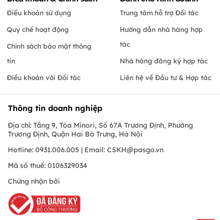
Điều khoản sử dụng
Trung tâm hỗ trợ Đối tác
Quy chế hoạt động
Hướng dẫn nhà hàng hợp
tác
Chính sách bảo mật thông
tin
Nhà hàng đăng ký hợp tác
Điều khoản với Đối tác
Liên hệ về Đầu tư & Hợp tác
Thông tin doanh nghiệp
Địa chỉ: Tầng 9, Tòa Minori, Số 67A Trương Định, Phường
Trương Định, Quận Hai Bà Trưng, Hà Nội
Hotline: 0931.006.005 | Email:
CSKH@pasgo.vn
Mã số thuế: 0106329034
Chứng nhận bởi